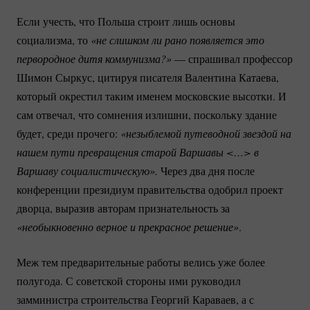
Если учесть, что Польша строит лишь основы
социализма, то
«не слишком ли рано появляется это 
первородное дитя коммунизма?»
— спрашивал профессор
Шимон Сыркус, цитируя писателя Валентина Катаева,
который окрестил таким именем московские высотки. И
сам отвечал, что сомнения излишни, поскольку здание
будет, среди прочего:
«незыблемой путеводной звездой на 
нашем пути превращения старой Варшавы <…> в 
Варшаву социалистическую».
Через два дня после
конференции президиум правительства одобрил проект
дворца, выразив авторам признательность за
«необыкновенно верное и прекрасное решение»
.
Меж тем предварительные работы велись уже более
полугода. С советской стороны ими руководил
замминистра строительства Георгий Караваев, а с