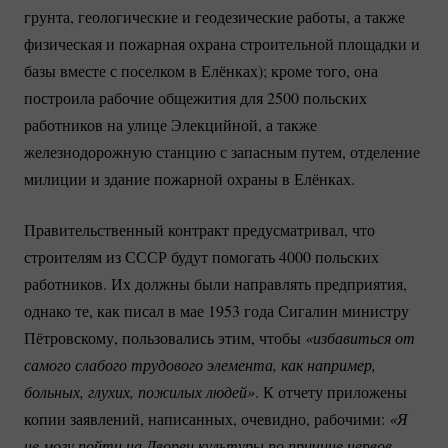
грунта, геологические и геодезические работы, а также
физическая и пожарная охрана строительной площадки и
базы вместе с поселком в Елёнках); кроме того, она
построила рабочие общежития для 2500 польских
работников на улице Элекцийной, а также
железнодорожную станцию с запасным путем, отделение
милиции и здание пожарной охраны в Елёнках.
Правительственный контракт предусматривал, что
строителям из СССР будут помогать 4000 польских
работников. Их должны были направлять предприятия,
однако те, как писал в мае 1953 года Сигалин министру
Пётровскому, пользовались этим, чтобы
«избавиться от 
самого слабого трудового элемента, как например, 
больных, глухих, пожилых людей»
. К отчету приложены
копии заявлений, написанных, очевидно, рабочими:
«Я 
не могу пойти на Дворец культуры по причине нервов, 