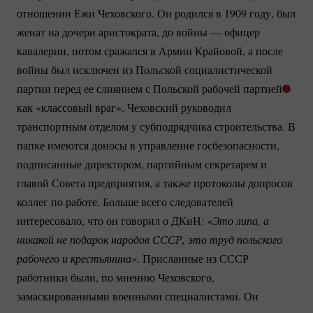
отношении Ежи Чеховского. Он родился в 1909 году, был
женат на дочери аристократа, до войны — офицер
кавалерии, потом сражался в Армии Крайовой, а после
войны был исключен из Польской социалистической
партии перед ее слиянием с Польской рабочей партией
как «классовый враг». Чеховский руководил
транспортным отделом у субподрядчика строительства. В
папке имеются доносы в управление госбезопасности,
подписанные директором, партийным секретарем и
главой Совета предприятия, а также протоколы допросов
коллег по работе. Больше всего следователей
интересовало, что он говорил о ДКиН:
«Это липа, а 
никакой не подарок народов СССР, это труд польского 
рабочего и крестьянина»
. Присланные из СССР
работники были, по мнению Чеховского,
замаскированными военными специалистами. Он