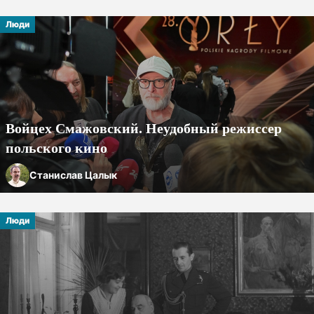
Люди
Войцех Смажовский. Неудобный режиссер
польского кино
Станислав Цалык
Люди