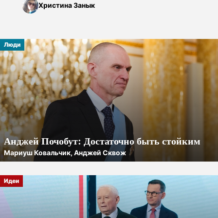
Христина Занык
Люди
Анджей Почобут: Достаточно быть стойким
Мариуш Ковальчик, Анджей Сквож
Идеи