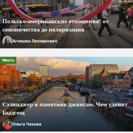
Польско-американские
отношения: от
союзничества до поляризации
Агнешка Лихнерович
Места
Сэлинджер и памятник джинсам. Чем удивит
Быдгощ
Ольга Чехова