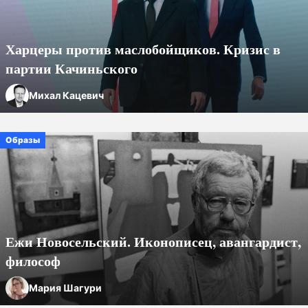
Харцеры против маслобойщиков. Кризис в
партии Качиньского
Михал Кацевич
Образы
Ежи Новосельский. Иконописец, авангардист,
философ
Мария Шагури