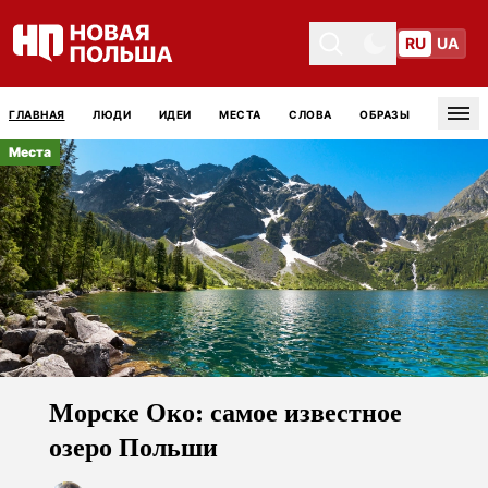
RU
UA
Toggle theme
Toggle theme
ГЛАВНАЯ
ЛЮДИ
ИДЕИ
МЕСТА
СЛОВА
ОБРАЗЫ
Tog
Места
Морске Око: самое известное
озеро Польши