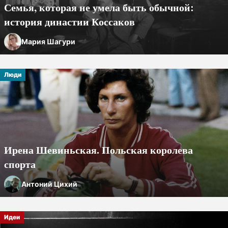
Семья, которая не умела быть обычной:
история династии Коссаков
Мария Шагури
Люди
Ирена Шевиньская. Польская королева
спорта
Антоний Цихий
Идеи