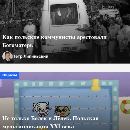
Как польские коммунисты арестовали
Богоматерь
Петр Липиньский
Образы
Не только Болек и Лёлек. Польская
мультипликация XXI века