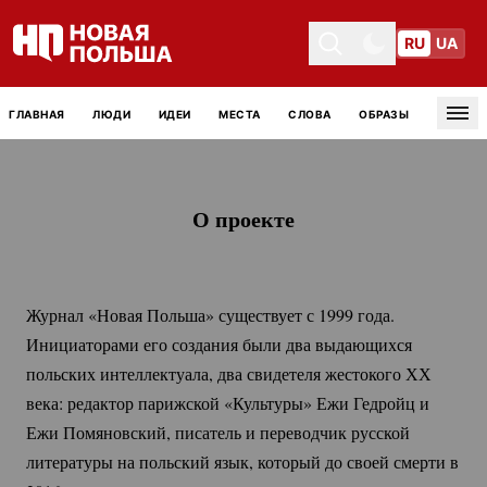
RU
UA
Toggle theme
Toggle theme
ГЛАВНАЯ
ЛЮДИ
ИДЕИ
МЕСТА
СЛОВА
ОБРАЗЫ
Tog
О проекте
Журнал «Новая Польша» существует с 1999 года. 
Инициаторами его создания были два выдающихся 
польских интеллектуала, два свидетеля жестокого ХХ 
века: редактор парижской «Культуры» Ежи Гедройц и 
Ежи Помяновский, писатель и переводчик русской 
литературы на польский язык, который до своей смерти в 