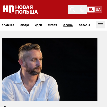
RU
UA
Toggle theme
Toggle theme
ГЛАВНАЯ
ЛЮДИ
ИДЕИ
МЕСТА
СЛОВА
ОБРАЗЫ
Tog