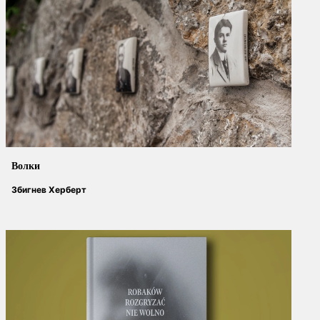
Волки
Збигнев Херберт