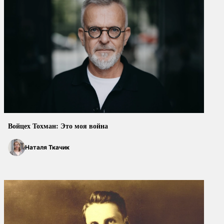
Войцех Тохман: Это моя война
Наталя Ткачик