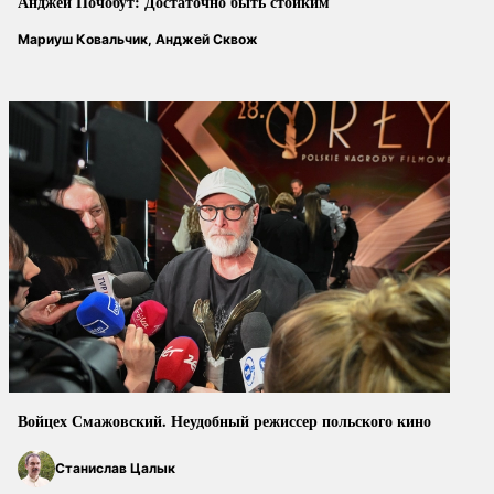
Анджей Почобут: Достаточно быть стойким
Мариуш Ковальчик, Анджей Сквож
Войцех Смажовский. Неудобный режиссер польского кино
Станислав Цалык