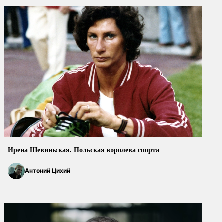
Ирена Шевиньская. Польская королева спорта
Антоний Цихий