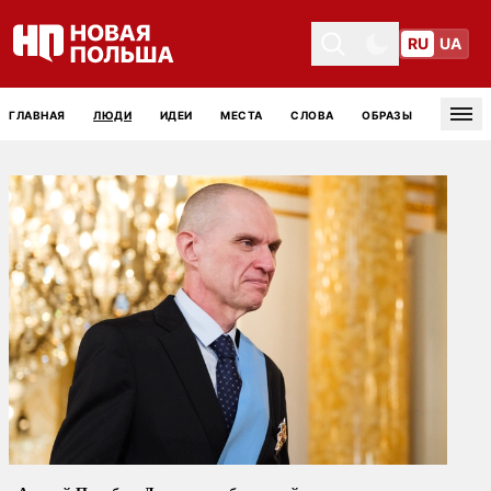
RU
UA
Toggle theme
Toggle theme
ГЛАВНАЯ
ЛЮДИ
ИДЕИ
МЕСТА
СЛОВА
ОБРАЗЫ
Tog