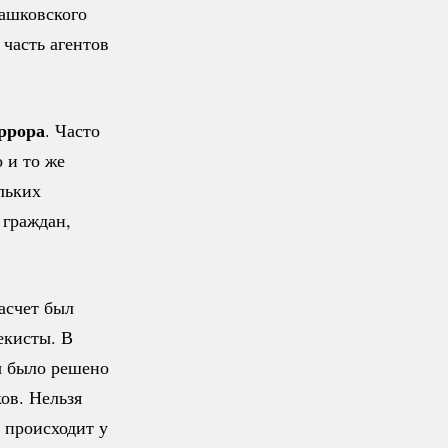
ташковского
 часть агентов
ррора
. Часто
 и то же
льких
 граждан,
Расчет был
екисты. В
ы было решено
ов. Нельзя
о происходит у