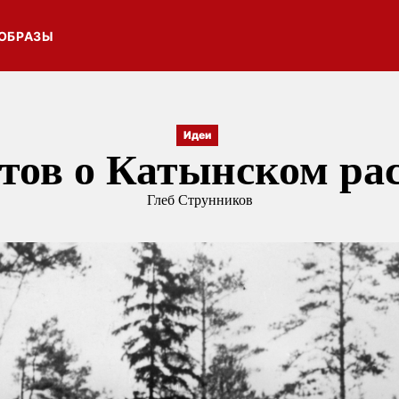
ОБРАЗЫ
Идеи
тов о Катынском ра
Глеб Струнников