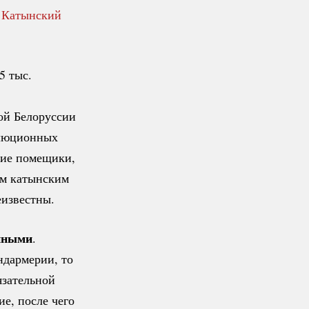
о
Катынский
5 тыс.
ой Белоруссии
олюционных
шие помещики,
им катынским
еизвестны.
енными
.
ндармерии, то
язательной
ие, после чего