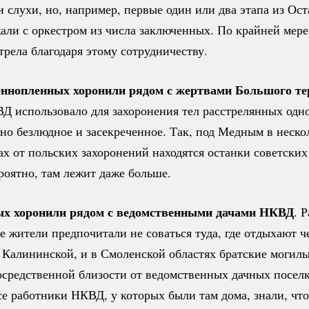
и слухи, но, например, первые один или два этапа из Ос
али с оркестром из числа заключенных. По крайней мере
трела благодаря этому сотрудничеству.
еннопленных хоронили рядом с жертвами Большого те
Д использовало для захоронения тел расстрелянных одно
но безлюдное и засекреченное. Так, под Медным в неско
ах от польских захоронений находятся останки советских
роятно, там лежит даже больше.
ых хоронили рядом с ведомственными дачами НКВД
. 
е жители предпочитали не соваться туда, где отдыхают ч
в Калининской, и в Смоленской областях братские могил
осредственной близости от ведомственных дачных поселк
все работники НКВД, у которых были там дома, знали, чт