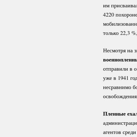
им присваивал
4220 похорон
мобилизованн
только 22,
3 %
Несмотря на з
военнопленн
отправили в 
уже в 1941 го
несравнимо б
освобождения 
Пленные ехал
администрация
агентов сред