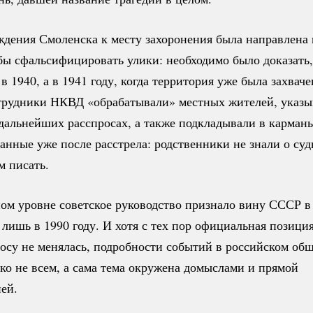
ждения Смоленска к месту захоронения была направлена 
бы сфальсифицировать улики: необходимо было доказать,
в 1940, а в 1941 году, когда территория уже была захвач
отрудники НКВД «обрабатывали» местных жителей, указыв
 дальнейших расспросах, а также подкладывали в карман
анные уже после расстрела: родственники не знали о суд
м писать.
ом уровне советское руководство признало вину СССР в
лишь в 1990 году. И хотя с тех пор официальная позиция
осу не менялась, подробности событий в российском об
ко не всем, а сама тема окружена домыслами и прямой
ей.