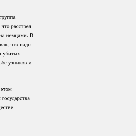
группа
 что расстрел
ена немцами. В
ая, что надо
ы убитых
ьбе узников и
 этом
 государства
ществе