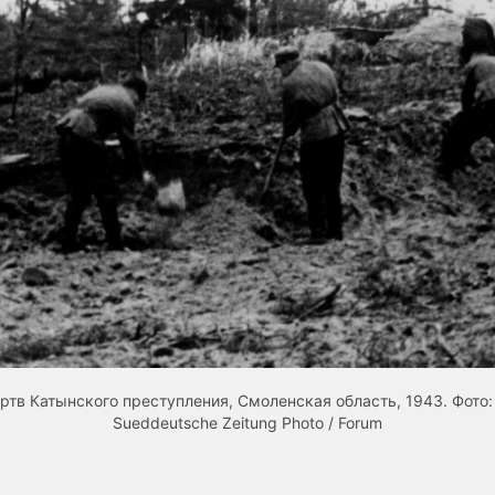
тв Катынского преступления, Смоленская область, 1943. Фото:
Sueddeutsche Zeitung Photo / Forum