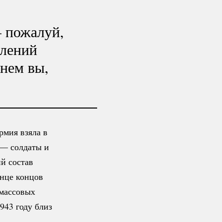
— пожалуй,
плений
нем вы,
рмия взяла в
 — солдаты и
й состав
онце концов
 массовых
943 году близ