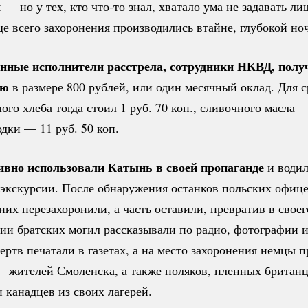
 — но у тех, кто
что-то
знал, хватало ума не задавать л
е всего захоронения производились втайне, глубокой но
нные исполнители расстрела, сотрудники НКВД, полу
ию
в размере 800 рублей, или один месячный оклад. Для с
ого хлеба тогда стоил 1 руб. 70 коп., сливочного масла —
одки — 11 руб. 50 коп.
вно использовали Катынь в своей пропаганде
и водил
 экскурсии. После обнаружения останков польских офице
 них перезахоронили, а часть оставили, превратив в своег
ии братских могил рассказывали по радио, фотографии 
ртв печатали в газетах, а на место захоронения немцы 
— жителей Смоленска, а также поляков, пленных британц
 канадцев из своих лагерей.