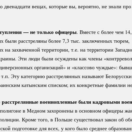
о двенадцати вещах, которые вы, вероятно, не знали пр
тупления — не только офицеры
. Вместе с более чем 14,
х были расстреляны более 7,3 тыс. заключенных тюрем,
 на захваченной территории, т.е. на территории Западн
краины. Эти люди были осуждены как члены «контррев
диверсионных организаций» и «классово чуждые»: быв
 т.п. Эту категорию расстрелянных называют Белорусск
раинским катынским списком; их конкретные фамилии н
се расстрелянные военнопленные были кадровыми во
 полигоне в Медном захоронены в основном офицеры жа
полиции. Кроме того, в Польше существовал закон об об
ской подготовке для всех, у кого было среднее образован