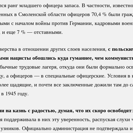
ся ранг младшего офицера запаса. В частности, известно
енных в Смоленской области офицеров 70,
4 %
были граж
ыми с началом войны против Германии, кадровыми вое
, и еще
7 %
— отставными.
с польски
верства в отношении других слоев населения,
ыми нацисты обошлись куда гуманнее, чем коммунист
обычные трудовые лагеря, откуда они были формально о
ду, а офицеров — в специальные офицерские. Условия в
олее щадящие, и почти все заключенные дожили там до с
в 1945 году.
и на казнь с радостью, думая, что их скоро освободят
 поддерживала в них эту уверенность, распуская слухи 
и узников. Официально администрация не подтверждала и