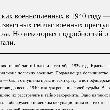
ских военнопленных в 1940 году 
 известных сейчас военных престу
за. Но некоторых подробностей о 
нали.
 восточной части Польши в сентябре 1939 года Красная а
миллиона польских военных. Подавляющее большинство
ы
— были отпущены практически сразу, а вот офицерски
агерях до весны 1940, ожидая решения своей судьбы. В к
ило их расстрелять и тайно захоронить. Одно из таких
было обнаружено немецким оккупационным корпусом в 1
ь, давшей название трагедии в целом.