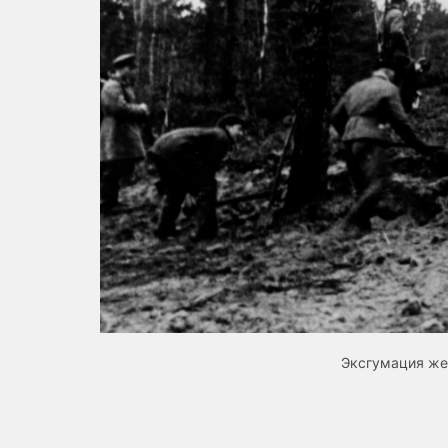
Эксгумация жер