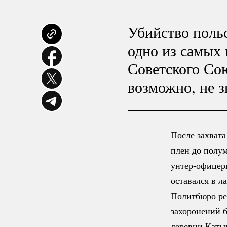
Убийство поль
одно из самых
Советского Сою
возможно, не з
После захвата
плен до полу
унтер-офицер
оставался в л
Политбюро реш
захоронений 
деревни Катын