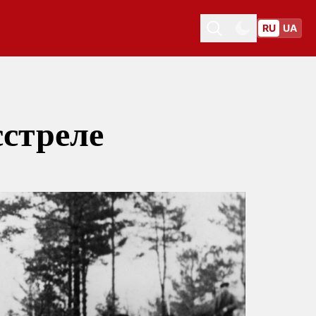
RU
UA
Toggle theme
Toggle theme
сстреле