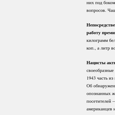
них под боком
вопросов. Чащ
Непосредстве
работу прем
килограмм бел
коп., а литр в
Нацисты акти
своеобразные
1943 часть из
Об обнаружен
опознанных же
посетителей 
американцев и