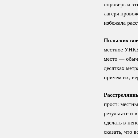
опровергла эт
лагеря провож
избежала расс
Польских во
местное УНКВ
место — обыч
десятках метр
причем их, ве
Расстрелянн
прост: местны
результате и 
сделать в неп
сказать, что 