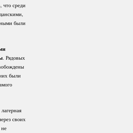
, что среди
данскими,
нными были
ми
ы
. Рядовых
свобождены
 них были
амого
: лагерная
через своих
 не