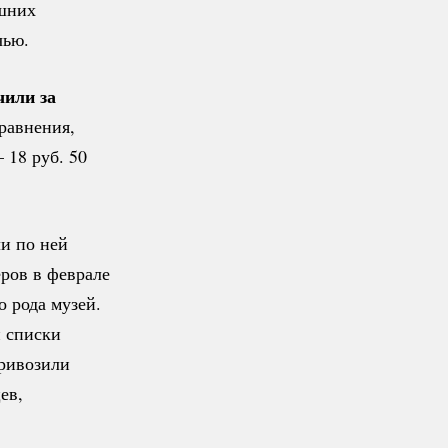
ишних
чью.
чили за
равнения,
 18 руб. 50
и по ней
ров в феврале
о рода музей.
и списки
привозили
ев,