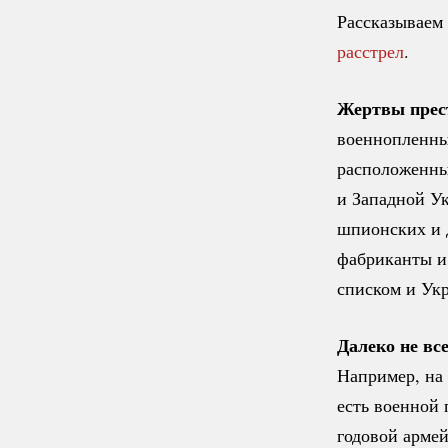
Рассказываем 
расстрел
.
Жертвы прес
военнопленны
расположенных
и Западной У
шпионских и 
фабриканты и
списком и Ук
Далеко не в
Например, на
есть военной 
годовой армей