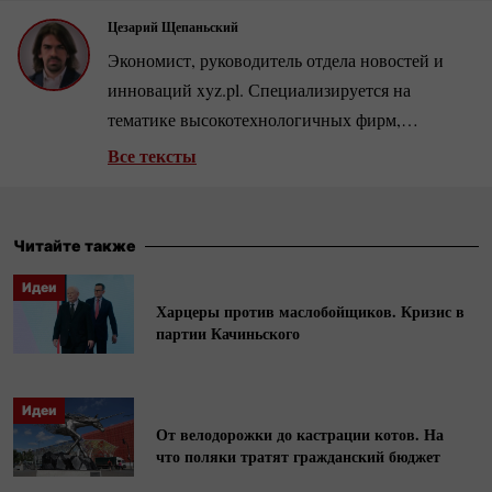
Цезарий Щепаньский
Экономист, руководитель отдела новостей и
инноваций xyz.pl. Специализируется на
тематике высокотехнологичных фирм,
розничной торговли и рынка недвижимости.
Все тексты
Автор нескольких сотен аналитических статей
и интервью с ведущими бизнесменами и
экономистами.
Читайте также
Идеи
Харцеры против маслобойщиков. Кризис в
партии Качиньского
Идеи
От велодорожки до кастрации котов. На
что поляки тратят гражданский бюджет