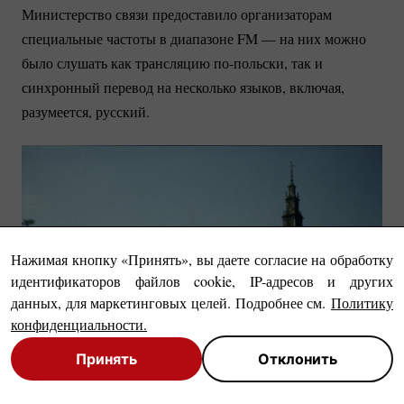
Министерство связи предоставило организаторам
специальные частоты в диапазоне FM — на них можно
было слушать как трансляцию
по-польски
, так и
синхронный перевод на несколько языков, включая,
разумеется, русский.
Нажимая кнопку «Принять», вы даете согласие на обработку
идентификаторов файлов cookie, IP-адресов и других
данных, для маркетинговых целей. Подробнее см.
Политику
конфиденциальности
.
Принять
Отклонить
Close
Close