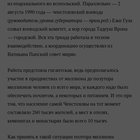
из епархиального во всепольский. Параллельно — 2
августа 1990 года — ченстоховский воевода
(
руководитель уровня губернатора — прим.ред.
) Ежи Гула
созвал воеводский комитет, а мэр города Тадеуш Врона
— городской. Вся эта триада работала в тесном
взаимодействии, а координацию осуществлял из
Ватикана Папский совет мирян.
Работа предстояла гигантская, ведь предполагалось
участие в празднествах от миллиона до полутора
миллионов человек со всего мира, и каждого надо было
обеспечить ночлегом, а некоторых и питанием. И это при
том, что население самой Ченстоховы на тот момент
составляло 260 тысяч жителей, а мест в отелях,
кемпингах и монастырях было всего 10 тысяч.
Как принять в такой ситуации полтора миллиона