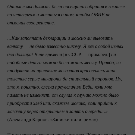
Отныне мы должны были посещать собрания в костеле 
по четвергам и молиться о том, чтобы ОВИР не 
отменил свое решение
.
…Как заполнять декларации и можно ли вывозить 
валюту — не было известно никому. Я вез с собой целых 
два доллара! В те времена
[в СССР — прим.ред.]
на 
подобные деньги можно было жить месяц! Правда, из 
продуктов на прилавках магазинов красовались лишь 
толстые серые макароны да стиральный порошок. Ну, 
это я, понятно, слегка преувеличил! Ведь, коли мне 
память не изменяет, от случая к случаю можно было 
приобрести хлеб или, скажем, молоко, если прийти к 
магазину перед открытием и занять очередь…»
(Александр Карпов. «Записки пилигрима»)
И вот настало наконец время отъезда. Жаркие солнечные