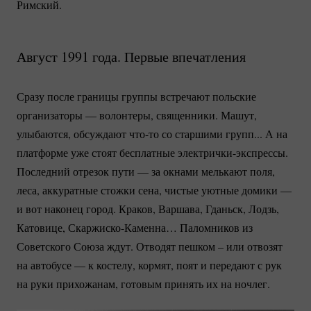
Римский.
Август 1991 года. Первые впечатления
Сразу после границы группы встречают польские
организаторы — волонтеры, священники. Машут,
улыбаются, обсуждают
что-то
со старшими групп... А на
платформе уже стоят бесплатные
электрички-экспрессы.
Последний отрезок пути — за окнами мелькают поля,
леса, аккуратные стожки сена, чистые уютные домики —
и вот наконец город. Краков, Варшава, Гданьск, Лодзь,
Катовице,
Скаржиско-Каменна…
Паломников из
Советского Союза ждут. Отводят пешком – или отвозят
на автобусе — к костелу, кормят, поят и передают с рук
на руки прихожанам, готовым принять их на ночлег.