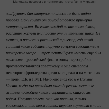
Молодежь по дороге в Ченстохову. Фото: Гаянэ Мурадян
«…Группам, двигающимся по шоссе, не было видно 
предела. Одну группу от другой отделяло примерно 
метров триста. Во главе каждой из них несли флаги, 
распятия, хоругви или просто отличительные знаки. Не 
мешкая, я расчехлил российский триколор, год назад 
сшитый мною собственноручно во время вожатства в 
пионерском лагере.… трехцветный флаг многим еще был 
неизвестен
[российский флаг в эпоху перестройки
противопоставлялся советскому и был символом
некоторого фрондерства среди молодежи и на митингах
— прим. Е.Б. и Г.М.].
Мало кто знал его и в Польше. 
Часто, когда мы проходили мимо деревень, местные 
жители подходили к нам и спрашивали, откуда мы 
родом. Получив ответ, они, как правило, сильно 
удивлялись и, что неожиданно, нередко всучивали в наши 