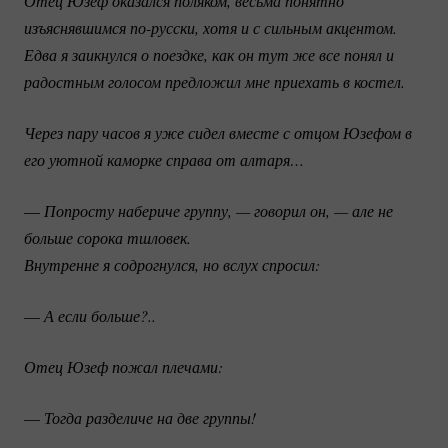
Отец Юзеф оказался поляком, весьма понятно 
изъяснявшимся 
по-русски
, хотя и с сильным акцентом. 
Едва я заикнулся о поездке, как он тут же все понял и 
радостным голосом предложил мне приехать в костел.
Через пару часов я уже сидел вместе с отцом Юзефом в 
его уютной каморке справа от алтаря…
—
Попросту набериче группу, — говорил он, — але не 
больше сорока тшловек.
Внутренне я содрогнулся, но вслух спросил:
—
А если больше?..
Отец Юзеф пожал плечами:
—
Тогда разделиче на две группы!