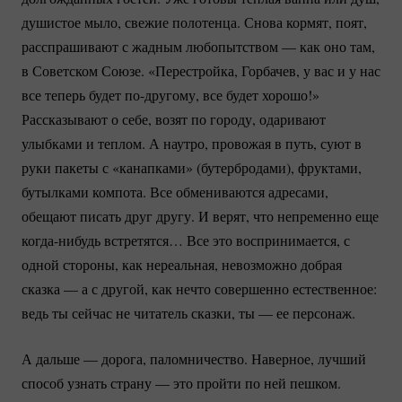
душистое мыло, свежие полотенца. Снова кормят, поят,
расспрашивают с жадным любопытством — как оно там,
в Советском Союзе. «Перестройка, Горбачев, у вас и у нас
все теперь будет
по-другому
, все будет хорошо!»
Рассказывают о себе, возят по городу, одаривают
улыбками и теплом. А наутро, провожая в путь, суют в
руки пакеты с «канапками» (бутербродами), фруктами,
бутылками компота. Все обмениваются адресами,
обещают писать друг другу. И верят, что непременно еще
когда-нибудь
встретятся… Все это воспринимается, с
одной стороны, как нереальная, невозможно добрая
сказка — а с другой, как нечто совершенно естественное:
ведь ты сейчас не читатель сказки, ты — ее персонаж.
А дальше — дорога, паломничество. Наверное, лучший
способ узнать страну — это пройти по ней пешком.