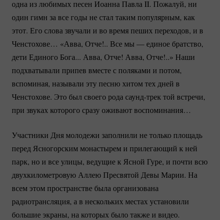
одна из любимых песен Иоанна Павла II. Пожалуй, ни
один гимн за все годы не стал таким популярным, как
этот. Его слова звучали и во время пеших переходов, и в
Ченстохове… «Авва, Отче!.. Все мы — единое братство,
дети Единого Бога... Авва, Отче! Авва, Отче!..» Наши
подхватывали припев вместе с поляками и потом,
вспоминая, называли эту песню хитом тех дней в
Ченстохове. Это был своего рода
саунд-трек
той встречи,
при звуках которого сразу оживают воспоминания…
Участники Дня молодежи заполнили не только площадь
перед Ясногорским монастырем и прилегающий к ней
парк, но и все улицы, ведущие к Ясной Гуре, и почти всю
двухкилометровую Аллею Пресвятой Девы Марии. На
всем этом пространстве была организована
радиотрансляция, а в нескольких местах установили
большие экраны, на которых было также и видео.