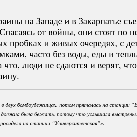
аины на Западе и в Закарпатье съ
Спасаясь от войны, они стоят по н
х пробках и живых очередях, с де
ками, часто без воды, еды и тепл
 что, люди не сдаются и верят, что
аину.
 в двух бомбоубежищах, потом пряталась на станции “Во
 должна была бежать, потому что услышала выстрелы. Д
просидела на станции “Университетская”». 