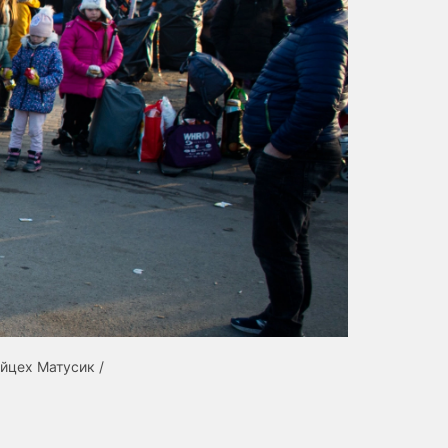
йцех Матусик /