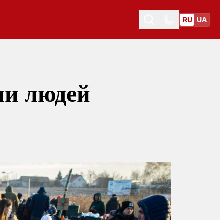
RU
UA
Toggle theme
Toggle theme
ии людей