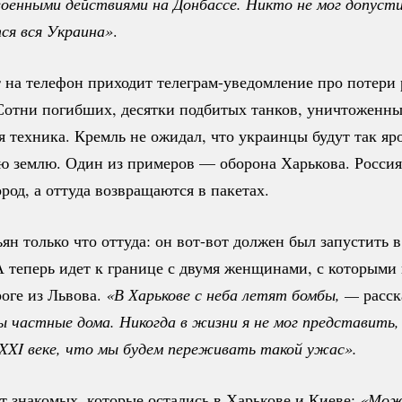
оенными действиями на Донбассе. Никто не мог допусти
ся вся Украина»
.
т на телефон приходит
телеграм-уведомление
про потери 
 Сотни погибших, десятки подбитых танков, уничтоженны
я техника. Кремль не ожидал, что украинцы будут так яр
ю землю. Один из примеров — оборона Харькова. Россия
род, а оттуда возвращаются в пакетах.
ян только что оттуда: он
вот-вот
должен был запустить в
А теперь идет к границе с двумя женщинами, с которыми
роге из Львова.
«В Харькове с неба летят бомбы, — 
расск
 частные дома. Никогда в жизни я не мог представить, 
 XXI веке, что мы будем переживать такой ужас».
 знакомых, которые остались в Харькове и Киеве:
«Можн