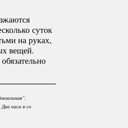
езжаются
есколько суток
тьми на руках,
ых вещей.
 обязательно
кзальная”, 
ва часа я со 