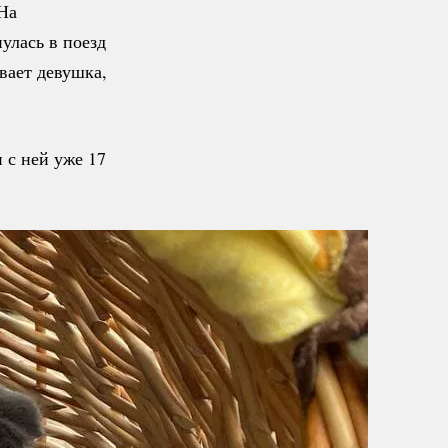
На
улась в поезд
вает девушка,
 с ней уже 17