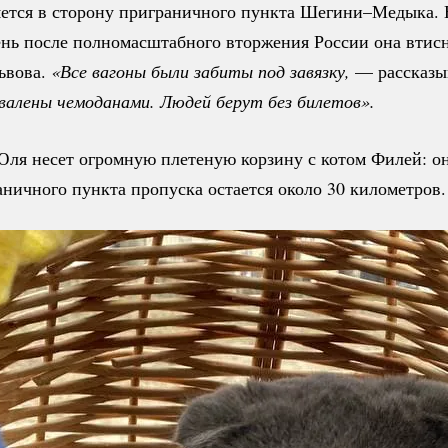
ется в сторону приграничного пункта Шегини–Медыка. 
нь после полномасштабного вторжения России она втисн
ьвова.
«Все вагоны были забиты под завязку,
— рассказы
валены чемоданами. Людей берут без билетов». 
ля несет огромную плетеную корзину с котом Филей: он
аничного пункта пропуска остается около 30 километров.