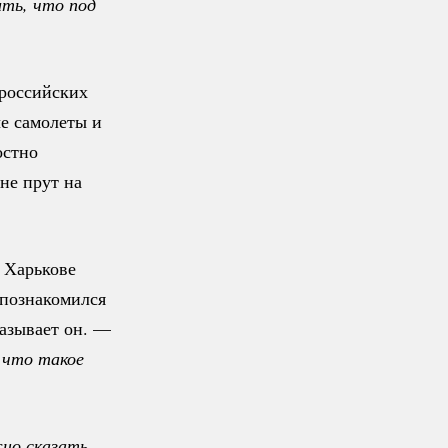
ть, что под 
российских
е самолеты и
остно
не прут на
 Харькове
 познакомился
азывает он. —
что такое 
о сказать, 