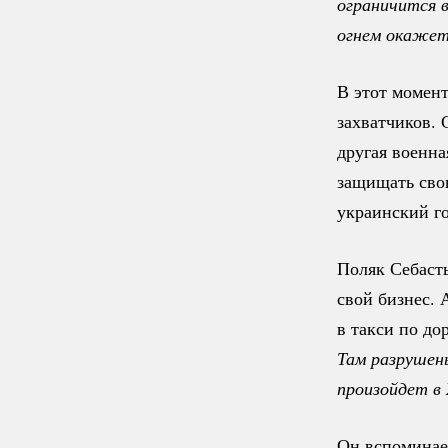
ограничится в
огнем окажет
В этот момен
захватчиков.
другая военна
защищать сво
украинский го
Поляк Себасть
свой бизнес. 
в такси по до
Там разрушены
произойдет в
Он вспоминает