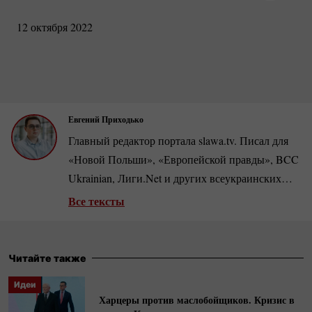
12 октября 2022
Евгений Приходько
Главный редактор портала slawa.tv. Писал для
«Новой Польши», «Европейской правды», BCC
Ukrainian, Лиги.Net и других всеукраинских
изданий. Автор репортажей, в частности, из
Все тексты
прифронтовых
южно-украинских
городов во
время полномасштабного вторжения РФ.
Читайте также
Идеи
Харцеры против маслобойщиков. Кризис в