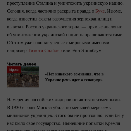
преступление Сталина и уничтожить украинскую нацию.
Сегодня, когда частично раскрыта правда о
Буче
, Изюме,
когда известны факты разрушения зернохранилищ и
вывоза в Россию украинского зерна, — прямые аналогии
об уничтожении украинской нации напрашиваются сами.
Об этом уже говорят ученые с мировыми именами,
например
Тимоти Снайдер
или Энн Эпплбаум.
Читать далее
Идеи
«Нет никакого сомнения, что в
Украине речь идет о геноциде»
Намерения российских лидеров остаются неизменными.
В 1930-е годы Москва убила по меньшей мере семь
миллионов украинцев. Этого бы не произошло, если бы у
нас было свое государство. Нынешние попытки Кремля
уничтожить нас не дадут результата, потому что у