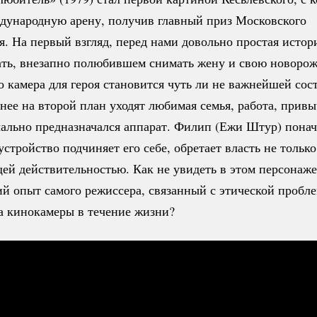
дународную арену, получив главный приз Московского
. На первый взгляд, перед нами довольно простая истор
цать, внезапно полюбившем снимать жену и свою новоро
 камера для героя становится чуть ли не важнейшей со
нее на второй план уходят любимая семья, работа, привыч
чально предназначался аппарат. Филип (Ежи Штур) понач
 устройство подчиняет его себе, обретает власть не только
ей действительностью. Как не увидеть в этом персонаже
й опыт самого режиссера, связанный с этической пробл
а кинокамеры в течение жизни?