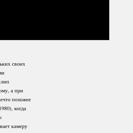
льких своих
ми
илип
ому
, а при
Нечто похожее
980), когда
о
вает камеру