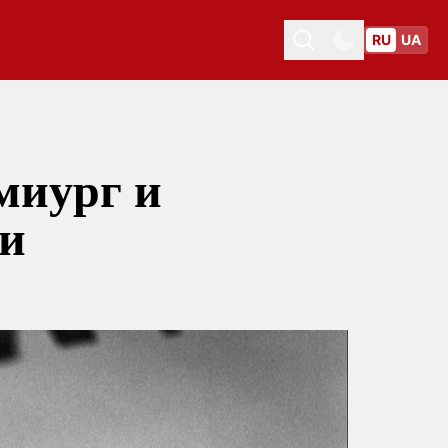
RU
UA
Toggle theme
Toggle theme
миург и
ти