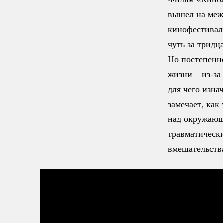
вышел на меж
кинофестиваля
чуть за трид
Но постепенно
жизни –
из-за
для чего изна
замечает, как
над окружающ
травматически
вмешательств