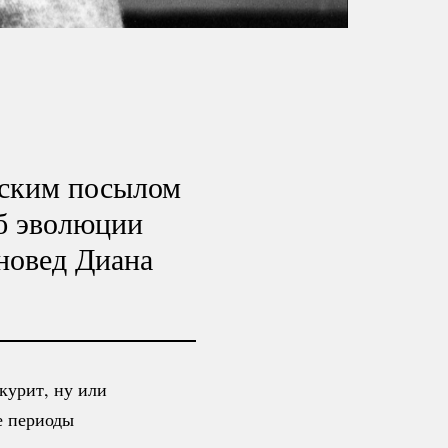
еским посылом
Об эволюции
новед Диана
курит, ну или
е периоды