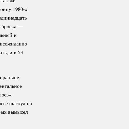
 так же
онцу 1980-х,
одиннадцать
-броска
—
льный и
р неожиданно
ть, и в 53
и раньше,
ентальное
оюсь».
асье шагнул на
орых вымысел