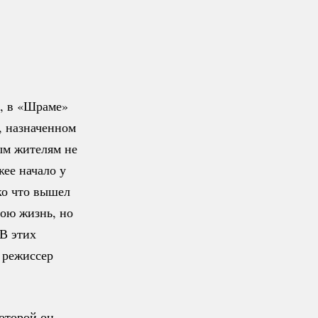
к, в «Шраме»
, назначенном
ным жителям не
ее начало у
ко что вышел
ою жизнь, но
В этих
 режиссер
оторой он