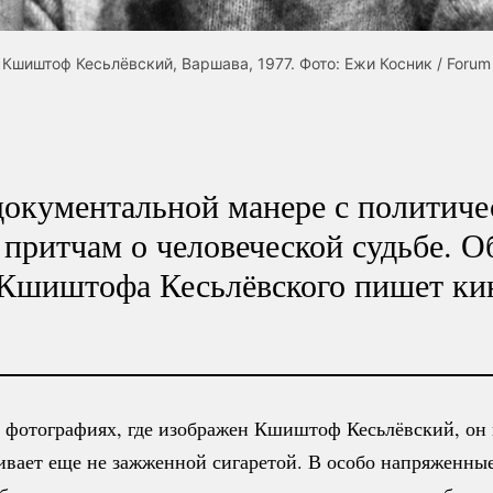
Кшиштоф Кесьлёвский, Варшава, 1977. Фото: Ежи Косник / Forum
документальной манере с политич
 притчам о человеческой судьбе. 
 Кшиштофа Кесьлёвского пишет ки
 фотографиях, где изображен Кшиштоф Кесьлёвский, он 
ивает еще не зажженной сигаретой. В особо напряженны