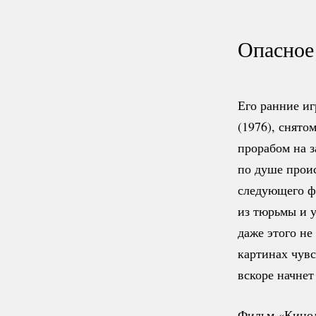
Опасное
Его ранние и
(1976), снято
прорабом на з
по душе прои
следующего фи
из тюрьмы и у
даже этого не
картинах чувс
вскоре начнет
Фильм «Кинолю