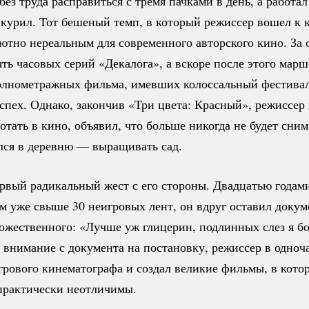
без труда расправиться с тремя пачками в день, а работал
 курил. Тот бешеный темп, в который режиссер вошел к к
ютно нереальным для современного авторского кино. За 
ять часовых серий «Декалога», а вскоре после этого
марш
олнометражных фильма, имевших колоссальный фестива
спех. Однако, закончив «Три цвета: Красный», режиссе
отать в кино, объявил, что больше никогда не будет снима
лся в деревню — выращивать сад.
рвый радикальный жест с его стороны. Двадцатью годам
м уже свыше 30 неигровых лент, он вдруг оставил докум
ожественного: «Лучше уж глицерин, подлинных слез я б
 внимание с документа на постановку, режиссер в одноч
грового кинематографа и создал великие фильмы, в кот
 практически неотличимы.