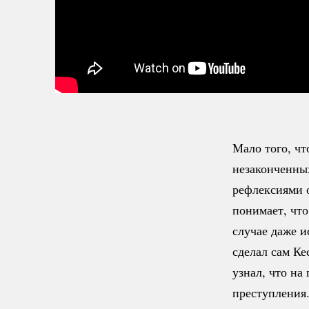
Мало того, чт
незаконченных
рефлексиями 
понимает, чт
случае даже и
сделал сам Ке
узнал, что на
преступления