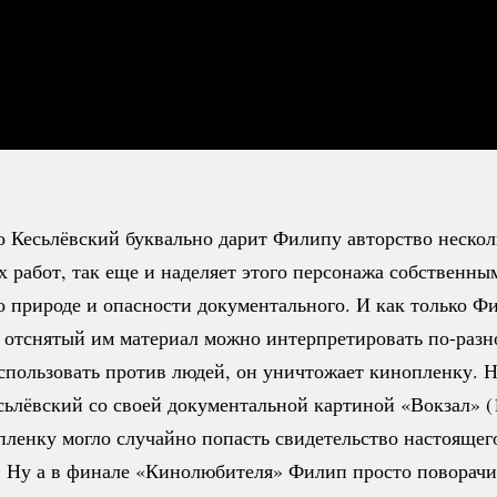
о Кесьлёвский буквально дарит Филипу авторство неско
 работ, так еще и наделяет этого персонажа собственны
о природе и опасности документального. И как только Ф
о отснятый им материал можно интерпретировать
по-разн
спользовать против людей, он уничтожает кинопленку. 
сьлёвский со своей документальной картиной «Вокзал» (1
 пленку могло случайно попасть свидетельство настоящег
. Ну а в финале «Кинолюбителя» Филип просто поворачи