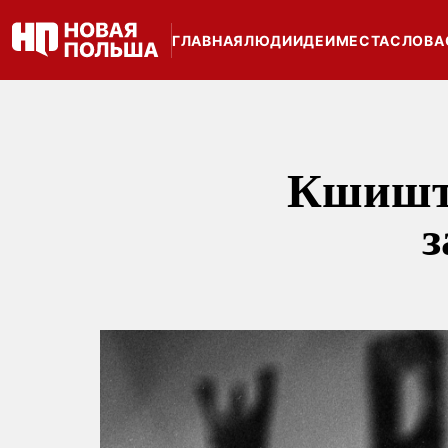
ГЛАВНАЯ
ЛЮДИ
ИДЕИ
МЕСТА
СЛОВА
Кшишто
з