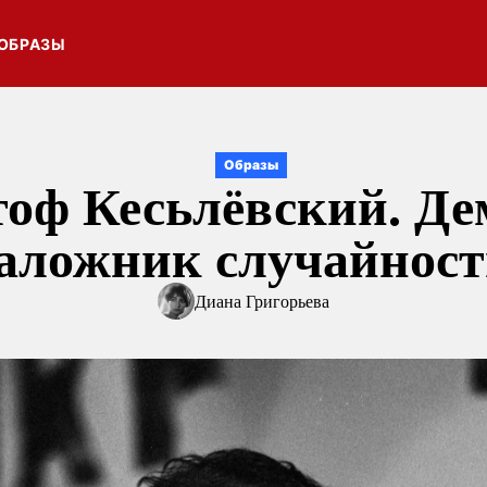
ОБРАЗЫ
Образы
ф Кесьлёвский. Де
аложник случайнос
Диана Григорьева