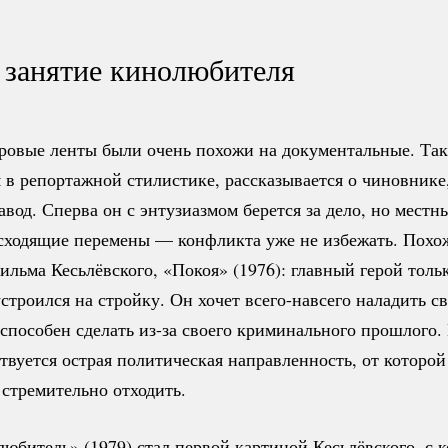
 занятие кинолюбителя
гровые ленты были очень похожи на документальные. Та
м в репортажной стилистике, рассказывается о чиновнике
авод. Сперва он с энтузиазмом берется за дело, но мест
сходящие перемены — конфликта уже не избежать. Похож
льма Кесьлёвского, «Покоя» (1976): главный герой толь
строился на стройку. Он хочет
всего-навсего
наладить св
 способен сделать
из-за
своего криминального прошлого. 
твуется острая политическая направленность, от которой
 стремительно отходить.
битель» (1979) стал первой картиной Кесьлёвского, с к