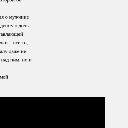
ия о мужчине
жденную дочь.
ставляющей
ки – все то,
алу даже не
 над ним, но и
емой