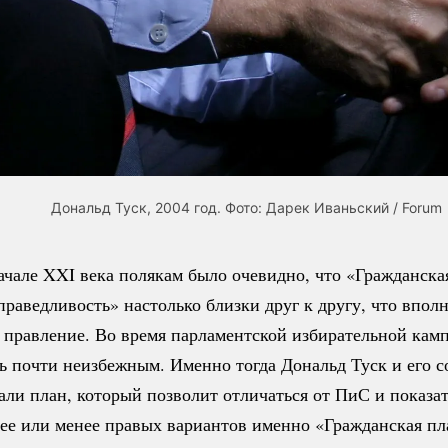
Дональд Туск, 2004 год. Фото: Дарек Иваньский / Forum
ачале XXI века полякам было очевидно, что «Гражданска
праведливость» настолько близки друг к другу, что впол
 правление. Во время парламентской избирательной камп
сь почти неизбежным. Именно тогда Дональд Туск и его 
али план, который позволит отличаться от ПиС и показат
лее или менее правых вариантов именно «Гражданская п