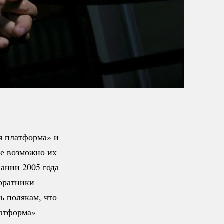
я платформа» и
не возможно их
ании 2005 года
соратники
ь полякам, что
латформа» —