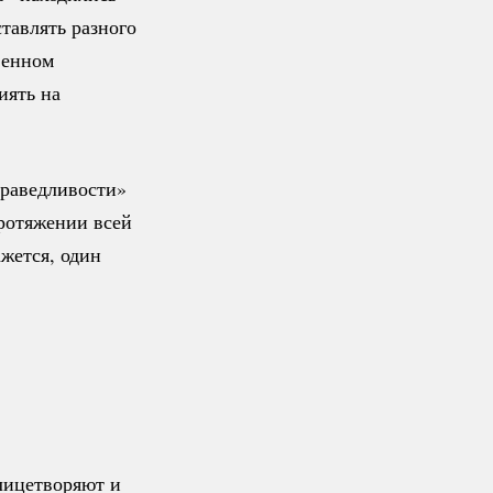
тавлять разного
венном
иять на
праведливости»
протяжении всей
жется, один
лицетворяют и