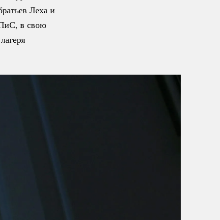
братьев Леха и
 ПиС, в свою
лагеря