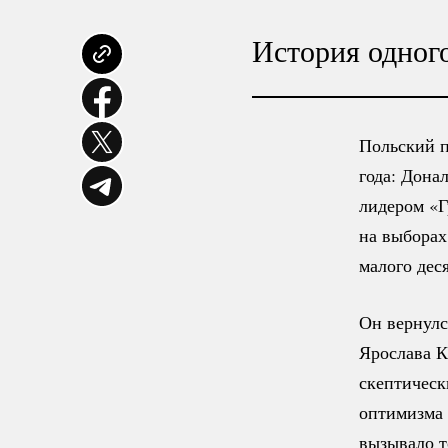
История одног
Польский
года: Дона
лидером «Г
на выборах
малого дес
Он вернулс
Ярослава К
скептическ
оптимизма 
вызывало т