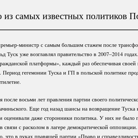
о из самых известных политиков П
премьер-министр
с самым большим стажем после трансф
льд Туск уже возглавлял правительство в 2007–2014 годах
ражданской платформы», каждый раз обеспечивая своей 
. Период гегемонии Туска и ГП в польской политике про
ятилетие.
я после восьми лет правления партии своего политическо
ачиньского. Еще год назад шансы на возвращение Туска 
и оценивали даже сторонники политика. У них не было 
в связи с расколом в лагере демократической оппозиции
о, что в руках правящей партии «Право и справедливост