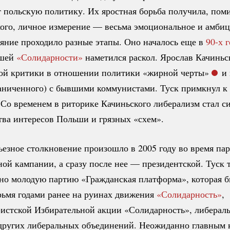
 польскую политику. Их яростная борьба получила, пом
ого, личное измерение — весьма эмоциональное и амбиц
яние проходило разные этапы. Оно началось еще в
90-х 
вшей
«Солидарности»
наметился раскол. Ярослав Качинь
кой критики в отношении политики «жирной черты»
и 
раниченного) с бывшими коммунистами. Туск примкнул к
 Со временем в риторике Качиньского либерализм стал 
тва интересов Польши и грязных «схем».
ьезное столкновение произошло в 2005 году во время па
ой кампании, а сразу после нее — президентской. Туск т
но молодую партию «Гражданская платформа», которая б
рьмя годами ранее на руинах движения
«Солидарность»
,
истской Избирательной акции «Солидарность», либерал
других либеральных объединений. Неожиданно главным 