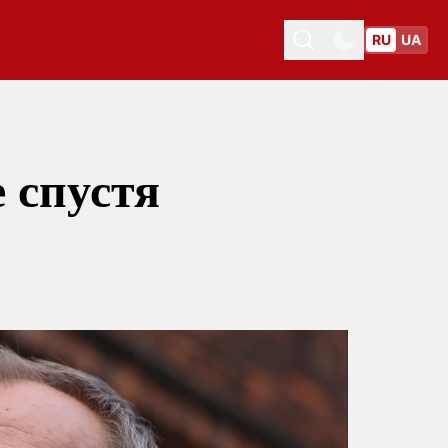
RU
UA
Toggle theme
Toggle theme
 спустя