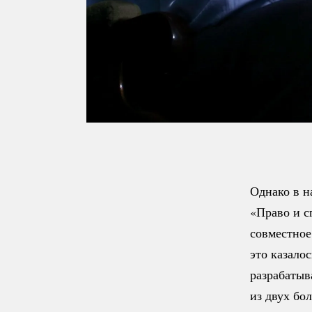
Однако в н
«Право и с
совместное
это казало
разрабатыв
из двух бо