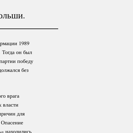
ольши.
ормации 1989
. Тогда он был
партии победу
должался без
го врага
к власти
причин для
. Опасение
ь» находились