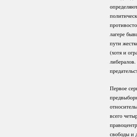
определяют
политическ
противосто
лагере бы
пути жест
(хотя и ог
либералов.
предательс
Первое сер
предвыборн
относитель
всего четы
правоцентр
свободы и 