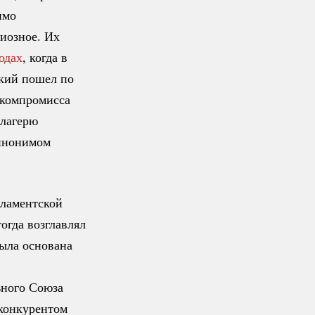
имо
иозное. Их
годах
, когда в
ский пошел по
компромисса
 лагерю
синонимом
рламентской
огда возглавлял
ыла основана
ьного Союза
конкурентом