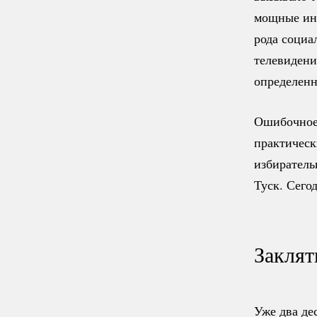
мощные инс
рода социа
телевидени
определенн
Ошибочное,
практическ
избиратель
Туск. Сего
Заклят
Уже два де