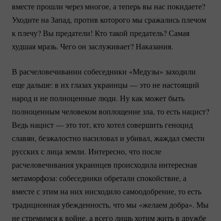
вместе прошли через многое, а теперь вы нас покидаете?
Уходите на Запад, против которого мы сражались плечом
к плечу? Вы предатели! Кто такой предатель? Самая
худшая мразь. Чего он заслуживает? Наказания.
В расчеловечивании собеседники «Медузы» заходили
еще дальше: в их глазах украинцы — это не настоящий
народ и не полноценные люди. Ну как может быть
полноценным человеком воплощение зла, то есть нацист?
Ведь нацист — это тот, кто хотел совершить геноцид
славян, безжалостно насиловал и убивал, жаждал смести
русских с лица земли. Интересно, что после
расчеловечивания украинцев происходила интересная
метаморфоза: собеседники обретали спокойствие, а
вместе с этим на них нисходило самоодобрение, то есть
традиционная убежденность, что мы «желаем добра». Мы
не стремимся к войне, а всего лишь хотим жить в дружбе