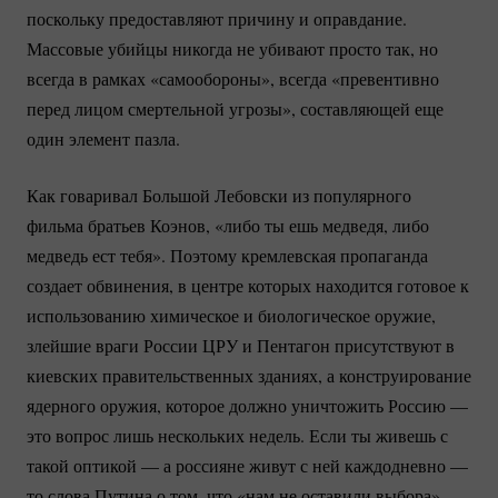
поскольку предоставляют причину и оправдание.
Массовые убийцы никогда не убивают просто так, но
всегда в рамках «самообороны», всегда «превентивно
перед лицом смертельной угрозы», составляющей еще
один элемент пазла.
Как говаривал Большой Лебовски из популярного
фильма братьев Коэнов, «либо ты ешь медведя, либо
медведь ест тебя». Поэтому кремлевская пропаганда
создает обвинения, в центре которых находится готовое к
использованию химическое и биологическое оружие,
злейшие враги России ЦРУ и Пентагон присутствуют в
киевских правительственных зданиях, а конструирование
ядерного оружия, которое должно уничтожить Россию —
это вопрос лишь нескольких недель. Если ты живешь с
такой оптикой — а россияне живут с ней каждодневно —
то слова Путина о том, что «нам не оставили выбора»,