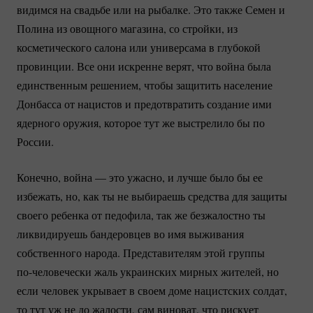
видимся на свадьбе или на рыбалке. Это также Семен и
Полина из овощного магазина, со стройки, из
косметического салона или универсама в глубокой
провинции. Все они искренне верят, что война была
единственным решением, чтобы защитить население
Донбасса от нацистов и предотвратить создание ими
ядерного оружия, которое тут же выстрелило бы по
России.
Конечно, война — это ужасно, и лучше было бы ее
избежать, но, как ты не выбираешь средства для защиты
своего ребенка от педофила, так же безжалостно ты
ликвидируешь бандеровцев во имя выживания
собственного народа. Представителям этой группы
по-человечески
жаль украинских мирных жителей, но
если человек укрывает в своем доме нацистских солдат,
то тут уж не до жалости, сам виноват, что рискует