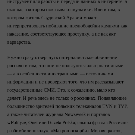
инструмент для работы и передачи данных в интернете, а
окошко, а котором показывают мультики. Или в том, в
котором житель Саудовской Аравии может
интерпретировать побивание прелюбодейки камнями как
наказание, соответствующее проступку, а не как акт
варварства.
Нужно сразу отвергнуть патерналистское обвинение
россиян в том, что они не пользуются альтернативными
— а в особенности иностранными — источниками
информации и не проверяют того, что им рассказывают
государственные СМИ. Это, к сожалению, мало кто
делает. И речь здесь не только о россиянах. Подавляющее
большинство зрителей польских телеканалов TVN и TVP,
а также читателей журнала Newsweek и порталов
wPolityce, Onet или Gazeta Polska, слыша фразы «Россияне
разбомбили школу», «Макрон оскорбил Моравецкого»,