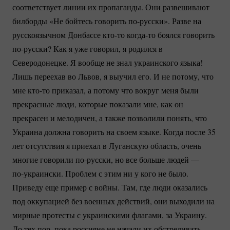
соответствует линии их пропаганды. Они развешивают
билборды «Не бойтесь говорить
по-русски».
Разве на
русскоязычном Донбассе
кто-то
когда-то
боялся говорить
по-русски?
Как я уже говорил, я родился в
Северодонецке. Я вообще не знал украинского языка!
Лишь переехав во Львов, я выучил его. И не потому, что
мне
кто-то
приказал, а потому что вокруг меня были
прекрасные люди, которые показали мне, как он
прекрасен и мелодичен, а также позволили понять, что
Украина должна говорить на своем языке. Когда после 35
лет отсутствия я приехал в Луганскую область, очень
многие говорили
по-русски
, но все больше людей —
по-украински.
Проблем с этим ни у кого не было.
Приведу еще пример с войны. Там, где люди оказались
под оккупацией без военных действий, они выходили на
мирные протесты с украинскими флагами, за Украину.
До тех пор, пока россияне не начали их обстреливать.