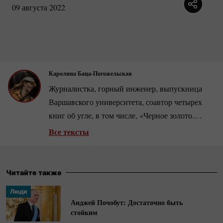
09 августа 2022
Каролина Баца-Погожельская
Журналистка, горный инженер, выпускница
Варшавского университета, соавтор четырех
книг об угле, в том числе, «Черное золото.
Войны за уголь из Донбасса» совместно с
Все тексты
Михалом Потоцким (за двухлетнее
расследование авторы были удостоены, в
частности, премии Grand Press и премии им.
Читайте также
Дариуша Фикуса).
Люди
Анджей Почобут: Достаточно быть
стойким