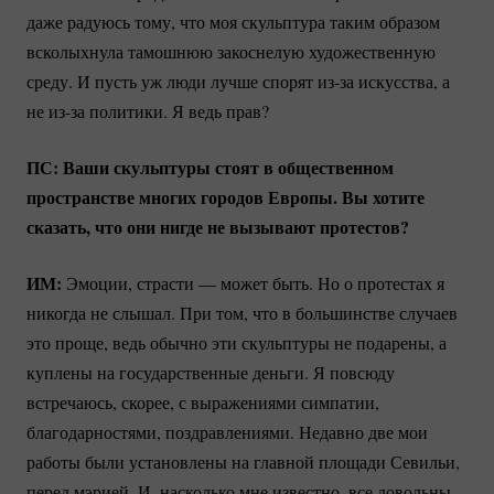
даже радуюсь тому, что моя скульптура таким образом
всколыхнула тамошнюю закоснелую художественную
среду. И пусть уж люди лучше спорят
из-за
искусства, а
не
из-за
политики. Я ведь прав?
ПС: Ваши скульптуры стоят в общественном
пространстве многих городов Европы. Вы хотите
сказать, что они нигде не вызывают протестов?
ИМ:
Эмоции, страсти — может быть. Но о протестах я
никогда не слышал. При том, что в большинстве случаев
это проще, ведь обычно эти скульптуры не подарены, а
куплены на государственные деньги. Я повсюду
встречаюсь, скорее, с выражениями симпатии,
благодарностями, поздравлениями. Недавно две мои
работы были установлены на главной площади Севильи,
перед мэрией. И, насколько мне известно, все довольны,