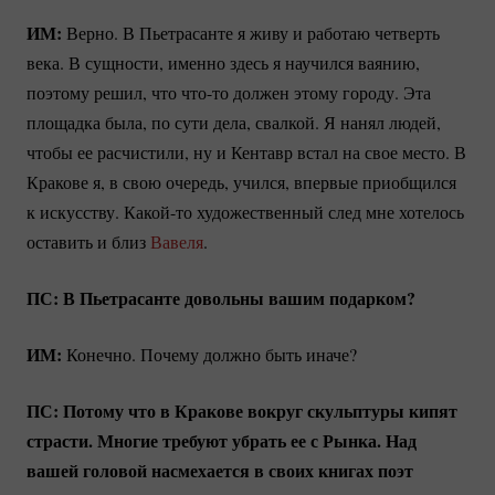
ИМ:
Верно. В Пьетрасанте я живу и работаю четверть
века. В сущности, именно здесь я научился ваянию,
поэтому решил, что
что-то
должен этому городу. Эта
площадка была, по сути дела, свалкой. Я нанял людей,
чтобы ее расчистили, ну и Кентавр встал на свое место. В
Кракове я, в свою очередь, учился, впервые приобщился
к искусству.
Какой-то
художественный след мне хотелось
оставить и близ
Вавеля
.
ПС: В Пьетрасанте довольны вашим подарком?
ИМ:
Конечно. Почему должно быть иначе?
ПС: Потому что в Кракове вокруг скульптуры кипят
страсти. Многие требуют убрать ее с Рынка. Над
вашей головой насмехается в своих книгах поэт