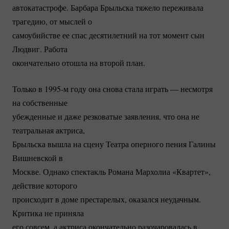
автокатастрофе. Барбара Брыльска тяжело переживала
трагедию, от мыслей о
самоубийстве ее спас десятилетний на тот момент сын
Людвиг. Работа
окончательно отошла на второй план.
Только в 1995-м году она снова стала играть — несмотря
на собственные
убежденные и даже резковатые заявления, что она не
театральная актриса,
Брыльска вышла на сцену Театра оперного пения Галины
Вишневской в
Москве. Однако спектакль Романа Мархолиа «Квартет»,
действие которого
происходит в доме престарелых, оказался неудачным.
Критика не приняла
его совсем, а актриса окончательно разочаровалась в