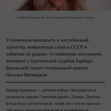
Барбара Брыльска. Фото: Анджей Верницкий / Forum
Утонченная внешность и несгибаемый
характер, невероятная слава в СССР и
забвение на родине. О любимице миллионов,
женщине с трагической судьбой Барбаре
Брыльской пишет театральный критик
Наталья Витвицкая.
Барбара Брыльска — ребенок войны. Она родилась в
крохотном городке Скотники рядом с Лодзью. Девочка
всегда была стеснительной, тихой, ни о чем не просила.
Эти черты характера определят в дальнейшем ее