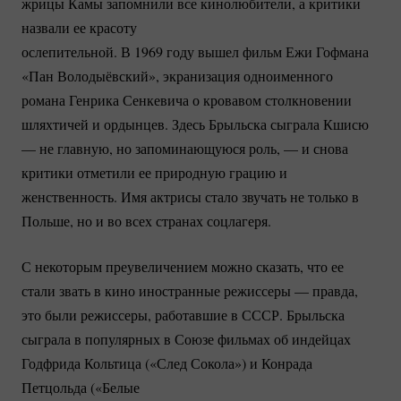
жрицы Камы запомнили все кинолюбители, а критики
назвали ее красоту
ослепительной. В 1969 году вышел фильм Ежи Гофмана
«Пан Володыёвский», экранизация одноименного
романа Генрика Сенкевича о кровавом столкновении
шляхтичей и ордынцев. Здесь Брыльска сыграла Кшисю
— не главную, но запоминающуюся роль, — и снова
критики отметили ее природную грацию и
женственность. Имя актрисы стало звучать не только в
Польше, но и во всех странах соцлагеря.
С некоторым преувеличением можно сказать, что ее
стали звать в кино иностранные режиссеры — правда,
это были режиссеры, работавшие в СССР. Брыльска
сыграла в популярных в Союзе фильмах об индейцах
Годфрида Кольтица («След Сокола») и Конрада
Петцольда («Белые