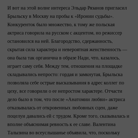
И вот на этой волне интереса Эльдар Рязанов пригласил
Брыльску в Москву на пробы к «Иронии судьбы».
Конкуренток было множество, к тому же польская
актриса говорила на русском с акцентом, но режиссер
остановился на ней. Благородство, сдержанность,
скрытая сила характера и невероятная женственность —
она была так органична в образе Нади, что, казалось,
играет саму себя. Между тем, отношения на площадке
складывались непросто: гордая и замкнутая, Брыльска
позволяла себе острые высказывания в адрес коллег по
цеху, все говорили о ее непростом характере. Отчасти
дело было в том, что после «Анатомии любви» актриса
отказывалась от откровенных любовных сцен, даже
поцелуи давались ей с трудом. Кроме того, сказывалась и
вполне объяснимая ревность к ее славе. Валентина
Талызина во всеуслышанье объявила, что, поскольку