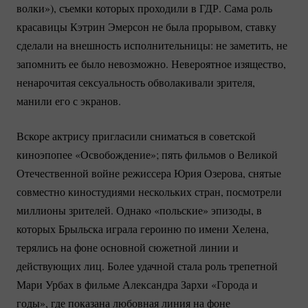
волки»), съемки которых проходили в ГДР. Сама роль
красавицы Кэтрин Эмерсон не была прорывом, ставку
сделали на внешность исполнительницы: не заметить, не
запомнить ее было невозможно. Невероятное изящество,
ненарочитая сексуальность обволакивали зрителя,
манили его с экранов.
Вскоре актрису пригласили сниматься в советской
киноэпопее «Освобождение»; пять фильмов о Великой
Отечественной войне режиссера Юрия Озерова, снятые
совместно киностудиями нескольких стран, посмотрели
миллионы зрителей. Однако «польские» эпизоды, в
которых Брыльска играла героиню по имени Хелена,
терялись на фоне основной сюжетной линии и
действующих лиц. Более удачной стала роль трепетной
Мари Урбах в фильме Александра Зархи «Города и
годы», где показана любовная линия на фоне