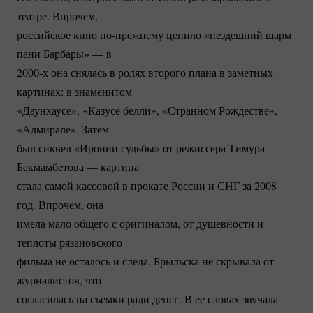
театре. Впрочем,
российское кино
по-прежнему
ценило «нездешний шарм
пани Барбары» — в
2000-х она снялась в ролях второго плана в заметных
картинах: в знаменитом
«Даунхаусе», «Казусе белли», «Странном Рождестве»,
«Адмирале». Затем
был сиквел «Иронии судьбы» от режиссера Тимура
Бекмамбетова — картина
стала самой кассовой в прокате России и СНГ за 2008
год. Впрочем, она
имела мало общего с оригиналом, от душевности и
теплоты рязановского
фильма не осталось и следа. Брыльска не скрывала от
журналистов, что
согласилась на съемки ради денег. В ее словах звучала