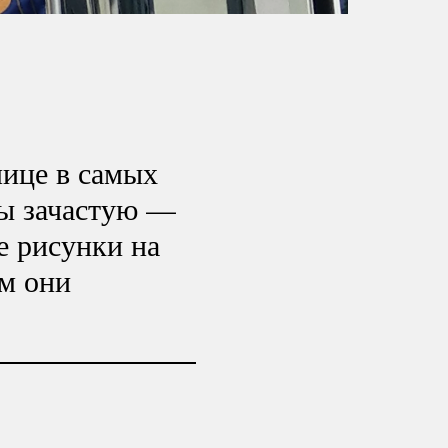
лице в самых
ры зачастую —
е рисунки на
ом они