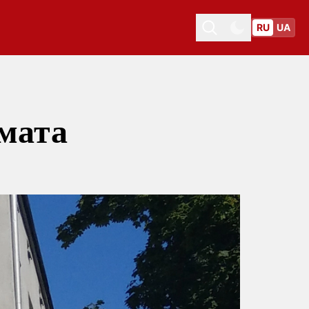
RU
UA
Toggle theme
Toggle theme
мата