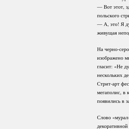
— Вот этот, з
польского
стр
— А, это! Я д
живущая непо
На
черно-сер
изображено м
гласит: «Не д
нескольких де
Стрит-арт
фес
мегаполис, в 
появились в 
Слово «мурал»
декоративной