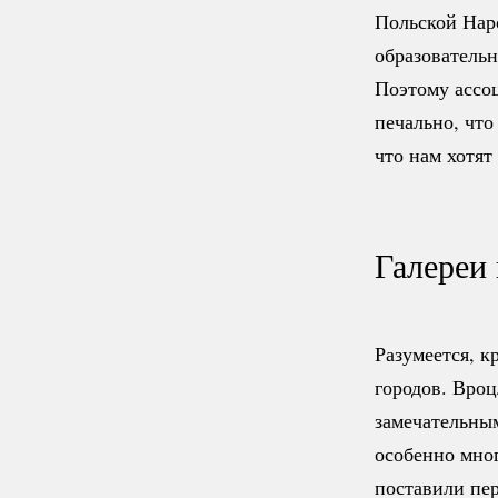
Польской Нар
образователь
Поэтому ассоц
печально, что
что нам хотят
Галереи
Разумеется, 
городов. Вро
замечательным
особенно мног
поставили пе