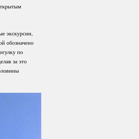
 открытым
ые экскурсии,
рой обозначено
огулку по
елав за это
половины