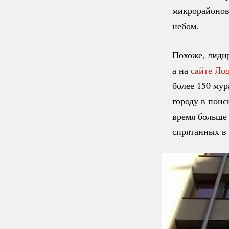
микрорайонов 
небом.
Похоже, лидир
а на
сайте Ло
более 150 мур
городу в поиск
время больше 
спрятанных в 