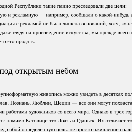
одной Республики такие панно преследовали две цели:
ную и рекламную — например, сообщали о
какой-нибудь
иация с рекламой не была лишена оснований, хотя, коне
 даже глядя на произведение искусства, мы прежде всего
что-то
продать.
 под открытым небом
крупноформатную живопись можно увидеть в десятках по
цлав, Познань, Люблин, Щецин — все они могут похваста
и работами художников со всего мира. Однако в трех го
о: помимо Катовице это Лодзь и Гданьск. Их отличает то
ред собой определенную цель: не просто оживление спал