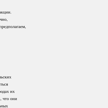
акции.
чно,
 предполагаем,
льских
ться
родах их
, что они
ьных