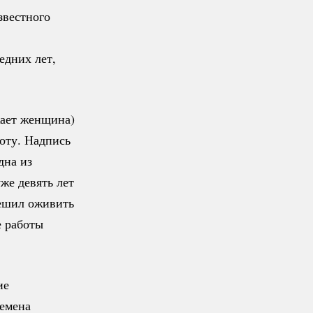
звестного
едних лет,
жает женщина)
оту. Надпись
дна из
же девять лет
решил оживить
е работы
ие
ремена