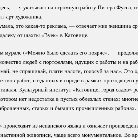
десь, — я указываю на огромную работу Питера Фусса, и
ит-арт
художника.
умала, это
какая-то
реклама, — отвечает мне женщина ср
далеку от шахты «Вуек» в Катовице.
ом
мурале («Можно было сделать его поярче», — продол
ножество людей с портфелями, идущих с работы и на раб
умай, не спрашивай, плати налоги, голосуй за нас». Это о
сятков работ, созданных в городе в рамках проходящего у
тиваля. Культурный институт «Катовице, город садов» 
котором нет недостатка в пустых облезлых стенах: многи
заброшенных, старых и бывших промышленных районах.
 происходит из испанского языка и означает произведен
 настенной живописи, чаще всего монументальное. Во в