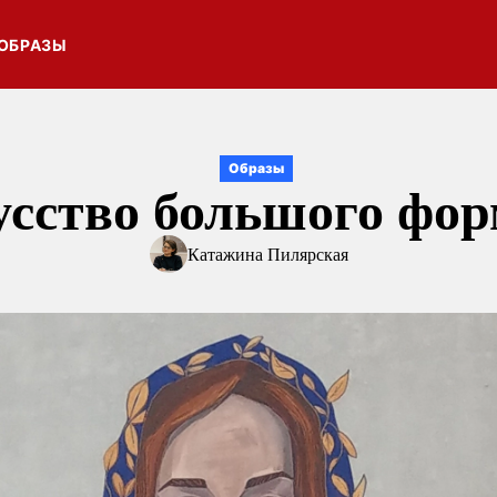
ОБРАЗЫ
Образы
усство большого фор
Катажина Пилярская