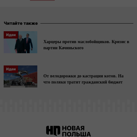
спортивной карьере и военной судьбе
Бронислава Чеха, Станислава Марусажа и его
сестры Хелены.
Читайте также
Идеи
Харцеры против маслобойщиков. Кризис в
партии Качиньского
Идеи
От велодорожки до кастрации котов. На
что поляки тратят гражданский бюджет