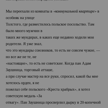
Мы переехали из комнаты в
«коммунальной квартире»
в
особняк на улице
Толстого, где разместилось польское посольство. Там
было много мужчин в
таких же мундирах, в каких еще недавно ходили мои
родители. Я уже знал,
что это мундиры союзников, то есть не совсем чужие, —
но все же не те, не
«настоящие», то есть не советские. Когда пан Адам
Заушница, торговый атташе,
а при случае мастер на все руки, спросил, какой бы мне
хотелось орден, я не
пожелал себе польского «Креста храбрых», я хотел
советскую медаль «За
отвагу». Пан Заушница просверлил дырку в
20-копечной