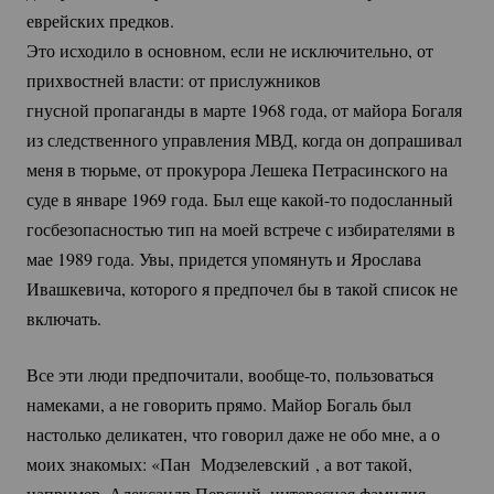
еврейских предков.
Это исходило в основном, если не исключительно, от
прихвостней власти: от прислужников
гнусной пропаганды в марте 1968 года, от майора Богаля
из следственного управления МВД, когда он допрашивал
меня в тюрьме, от прокурора Лешека Петрасинского на
суде в январе 1969 года. Был еще
какой-то
подосланный
госбезопасностью тип на моей встрече с избирателями в
мае 1989 года. Увы, придется упомянуть и Ярослава
Ивашкевича, которого я предпочел бы в такой список не
включать.
Все эти люди предпочитали,
вообще-то
, пользоваться
намеками, а не говорить прямо. Майор Богаль был
настолько деликатен, что говорил даже не обо мне, а о
моих знакомых: «Пан Модзелевский , а вот такой,
например, Александр Перский, интересная фамилия…