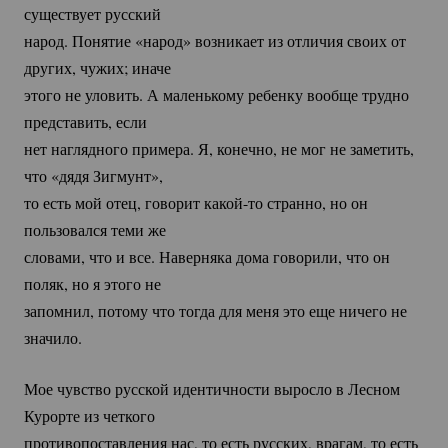
существует русский
народ. Понятие «народ» возникает из отличия своих от
других, чужих; иначе
этого не уловить. А маленькому ребенку вообще трудно
представить, если
нет наглядного примера. Я, конечно, не мог не заметить,
что «дядя Зигмунт»,
то есть мой отец, говорит
какой-то
странно, но он
пользовался теми же
словами, что и все. Наверняка дома говорили, что он
поляк, но я этого не
запомнил, потому что тогда для меня это еще ничего не
значило.
Мое чувство русской идентичности выросло в Лесном
Курорте из четкого
противопоставления нас, то есть русских, врагам, то есть