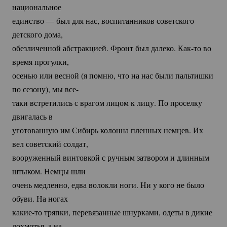
национальное
единство — был для нас, воспитанников советского
детского дома,
обезличенной абстракцией. Фронт был далеко.
Как-то
во
время прогулки,
осенью или весной (я помню, что на нас были пальтишки
по сезону), мы все-
таки встретились с врагом лицом к лицу. По проселку
двигалась в
уготованную им Сибирь колонна пленных немцев. Их
вел советский солдат,
вооруженный винтовкой с ручным затвором и длинным
штыком. Немцы шли
очень медленно, едва волокли ноги. Ни у кого не было
обуви. На ногах
какие-то
тряпки, перевязанные шнурками, одеты в дикие
лохмотья, а на