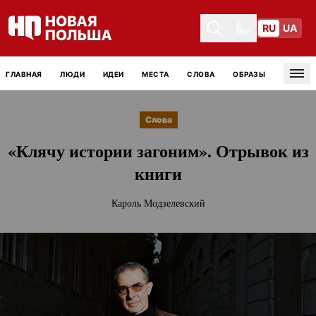
RU
UA
Toggle theme
Toggle theme
ГЛАВНАЯ
ЛЮДИ
ИДЕИ
МЕСТА
СЛОВА
ОБРАЗЫ
Tog
Слова
«Клячу истории загоним». Отрывок из
книги
Кароль Модзелевский