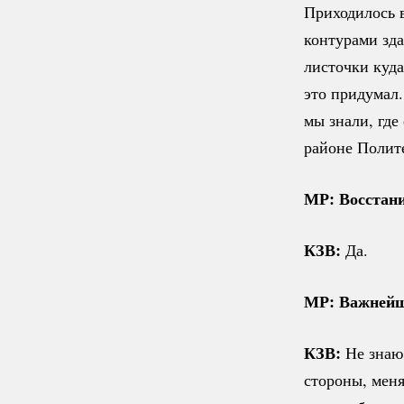
Приходилось 
контурами зда
листочки
куда
это придумал
мы знали, где
районе Полит
МР: Восстани
КЗВ:
Да.
МР: Важнейш
КЗВ:
Не знаю
стороны, меня