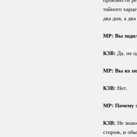
тайного харце
два дня, а дв
МР: Вы ходил
КЗВ:
Да, не 
МР: Вы их п
КЗВ:
Нет.
МР: Почему э
КЗВ:
Не знаю
сторож, и обы