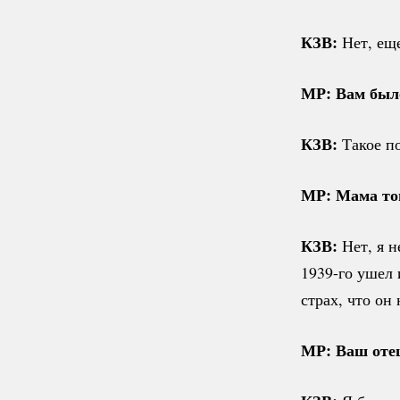
КЗВ:
Нет, ещ
МР: Вам было
КЗВ:
Такое п
МР: Мама то
КЗВ:
Нет, я 
1939-го
ушел и
страх, что он
МР: Ваш оте