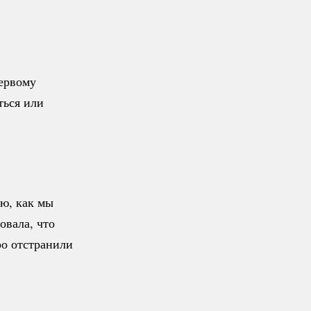
первому
ься или
ню, как мы
овала, что
ро отстранили