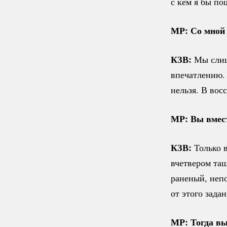
с кем я бы пош
МР: Со мной
КЗВ:
Мы слиш
впечатлению.
нельзя. В вос
МР: Вы вмест
КЗВ:
Только 
вчетвером тащ
раненый, непо
от этого зад
МР: Тогда вы