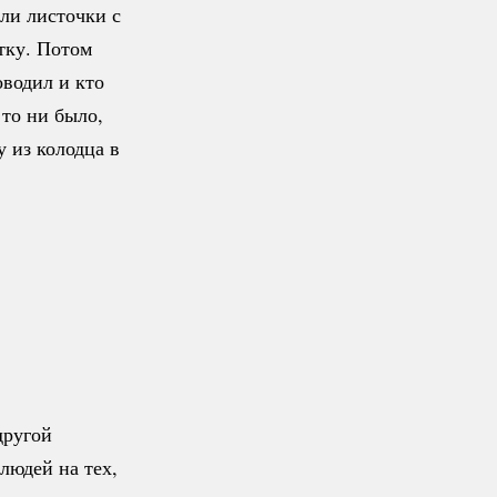
ли листочки с
тку. Потом
оводил и кто
 то ни было,
у из колодца в
другой
людей на тех,