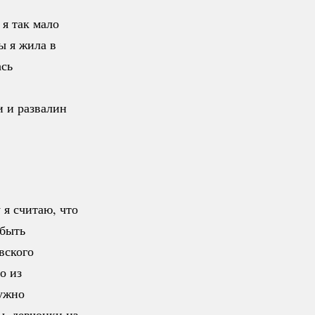
 я так мало
ы я жила в
ась
и и развалин
 я считаю, что
 быть
вского
то
из
нужно
ы, девчонки из