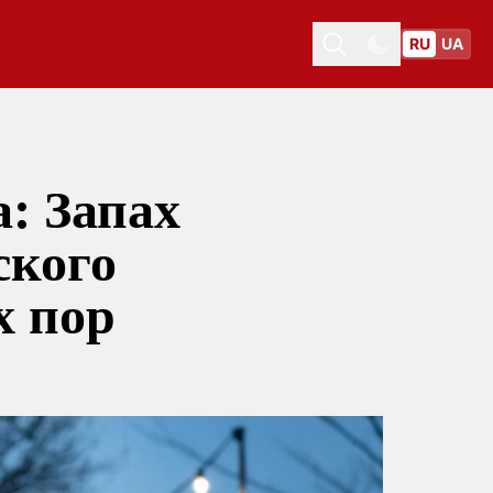
RU
UA
Toggle theme
Toggle theme
а:
Запах
ского
х пор