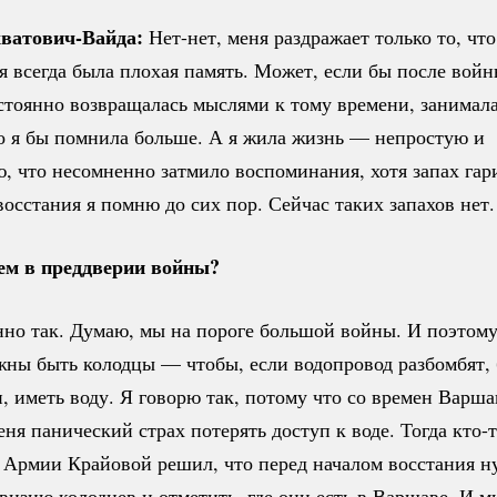
хватович-Вайда:
Нет-нет
, меня раздражает только то, что
 всегда была плохая память. Может, если бы после войн
стоянно возвращалась мыслями к тому времени, занимал
то я бы помнила больше. А я жила жизнь — непростую и
, что несомненно затмило воспоминания, хотя запах гар
осстания я помню до сих пор. Сейчас таких запахов нет.
м в преддверии войны?
нно так. Думаю, мы на пороге большой войны. И поэтому
жны быть колодцы — чтобы, если водопровод разбомбят,
 иметь воду. Я говорю так, потому что со времен Варша
еня панический страх потерять доступ к воде. Тогда
кто-
 Армии Крайовой решил, что перед началом восстания 
визию колодцев и отметить, где они есть в Варшаве. И м