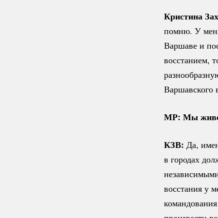
Кристина
За
помню. У меня
Варшаве и по
восстанием, 
разнообразную
Варшавского в
МР: Мы живе
КЗВ:
Да, име
в городах дол
независимыми,
восстания у м
командования
произвести ре