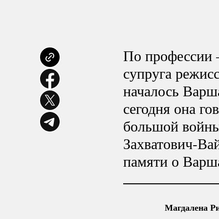
По профессии 
супруга режис
началось Варша
сегодня она го
большой войны
Захватович-Ва
памяти о Варш
Магдалена Ри