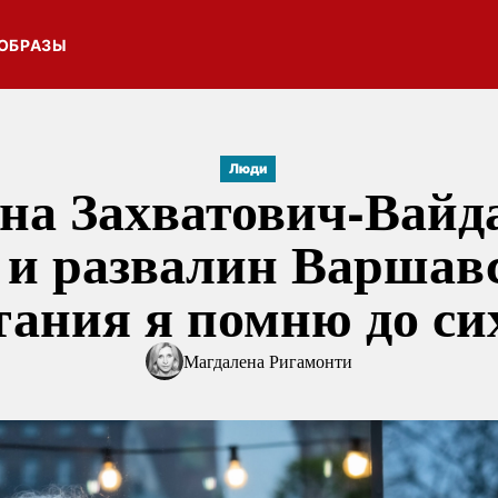
ОБРАЗЫ
Люди
ина
Захватович-Вайд
 и развалин Варшав
тания я помню до си
Магдалена Ригамонти