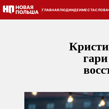
ГЛАВНАЯ
ЛЮДИ
ИДЕИ
МЕСТА
СЛОВА
Крист
гари
восс