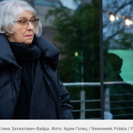
тина Захватович-Вайда. Фото: Адам Голец / Newsweek Polska / 