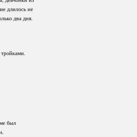
ие длилось не
олько два дня.
 тройками.
оме был
и.