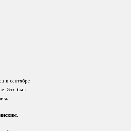
ец в сентябре
ве. Это был
авы.
инским.