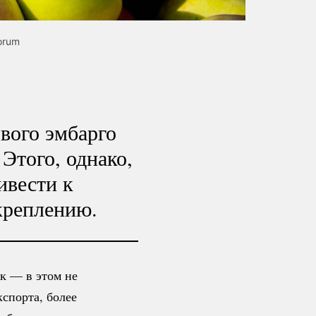
orum
ового эмбарго
Этого, однако,
ивести к
креплению.
к — в этом не
спорта, более