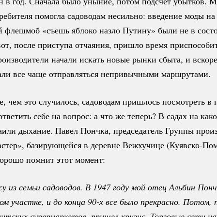
н в год. Сначала было уныние, потом подсчет убытков. 
ребителя помогла садоводам несильно: введение моды на
й флешмоб «съешь яблоко назло Путину» были не в сост
от, после приступа отчаяния, пришло время приспособит
оизводители начали искать новые рынки сбыта, и вскор
али все чаще отправляться непривычными маршрутами.
, чем это случилось, садоводам пришлось посмотреть в 
ответить себе на вопрос: а что же теперь? В садах на
како
аили дыхание. Павел Пончка, председатель Группы прои
астер», базирующейся в деревне Вежхучице
(Куявско-По
хорошо помнит этот момент:
 из семьи садоводов. В 1947 году мой отец Альбин Пончк
ном
 участке, и до конца 90-х все было прекрасно. Потом, п
антских супермаркетов, пришел кризис. Торговые сети на