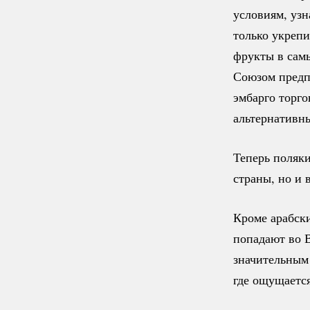
условиям, узн
только укрепи
фрукты в самы
Союзом предп
эмбарго торг
альтернативн
Теперь поляк
страны, но и 
Кроме арабски
попадают во В
значительным 
где ощущается