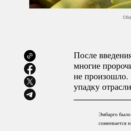
Сбо
После введения
многие пророчи
не произошло.
упадку отрасли
Эмбарго было
сомневается н