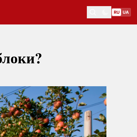
RU
UA
Toggle theme
Toggle theme
блоки?