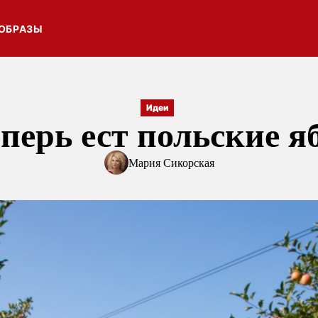
ОБРАЗЫ
Идеи
еперь ест польские я
Мария Сикорская