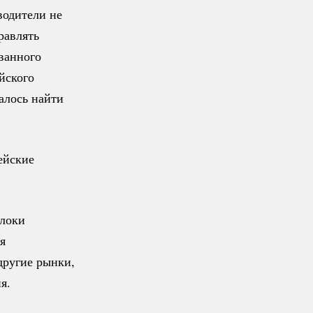
водители не
равлять
ованного
йского
алось найти
ейские
блоки
я
другие рынки,
я.