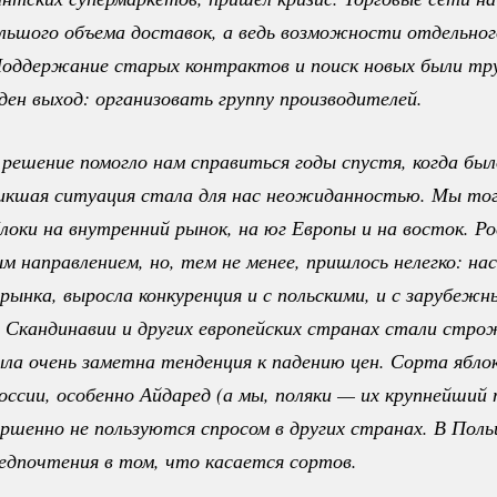
льшого объема доставок, а ведь возможности отдельного
Поддержание старых контрактов и поиск новых были труд
ден выход: организовать группу производителей.
решение помогло нам справиться годы спустя, когда было
никшая ситуация стала для нас неожиданностью. Мы тог
локи на внутренний рынок, на юг Европы и на восток. Рос
ым направлением, но, тем не менее, пришлось нелегко: нас
ынка, выросла конкуренция и с польскими, и с зарубежн
 Скандинавии и других европейских странах стали стро
ыла очень заметна тенденция к падению цен. Сорта яблок
оссии, особенно Айдаред (а мы, поляки — их крупнейший 
ершенно не пользуются спросом в других странах. В Пол
едпочтения в том, что касается сортов.