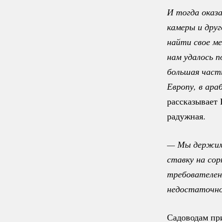
И тогда оказа
камеры и друг
найти свое ме
нам удалось п
большая часть
Европу, в ар
рассказывает 
радужная.
— Мы держимс
ставку на сор
требователен
недостаточно
Садоводам пр