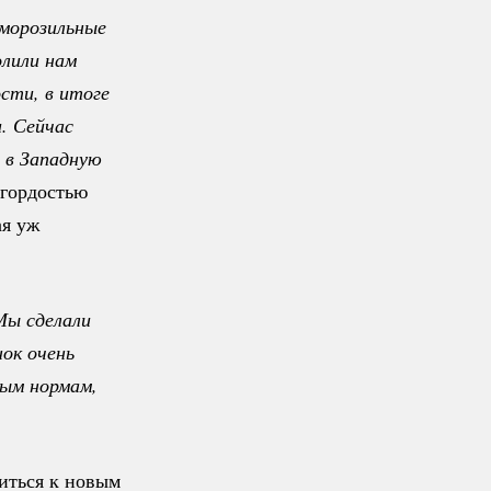
морозильные 
лили нам 
ти, в итоге 
. Сейчас 
в Западную 
гордостью
ая уж
ы сделали 
ок очень 
ым нормам, 
иться к новым