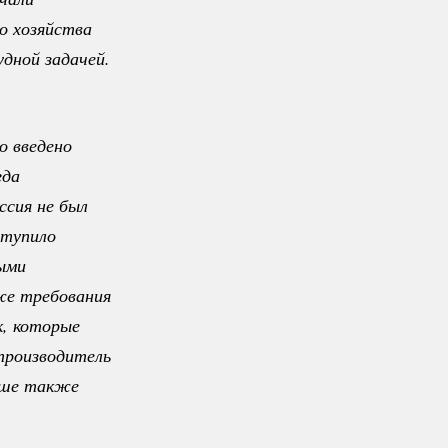
 хозяйства 
ной задачей. 
 введено 
да 
сия не был 
тупило 
ыми 
же требования 
, которые 
производитель 
ьше также 