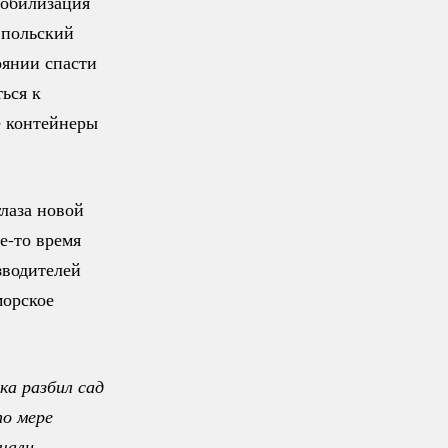
Мобилизация
 польский
оянии спасти
ься к
е контейнеры
глаза новой
е-то
время
зводителей
морское
а разбил сад 
о мере 
чали 