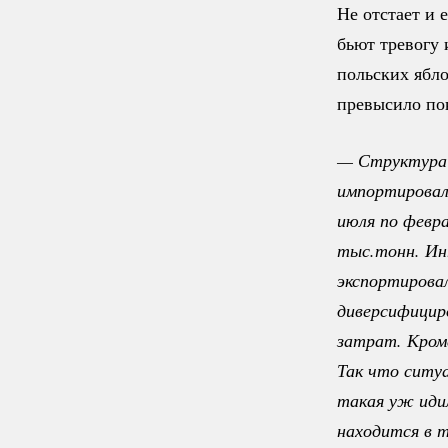
Не отстает и 
бьют тревогу 
польских ябло
превысило по
— Структура э
импортировала
июля по февра
тыс.тонн. Ин
экспортировал
диверсифицир
затрат. Кром
Так что ситуа
такая уж идил
находится в т