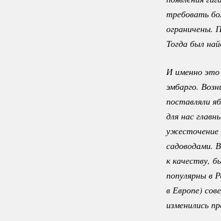
требовать бо
ограничены. 
Тогда был най
И именно это 
эмбарго. Воз
поставляли яб
для нас главн
ужесточение р
садоводами. В
к качеству, б
популярны в Р
в Европе) сов
изменились пр