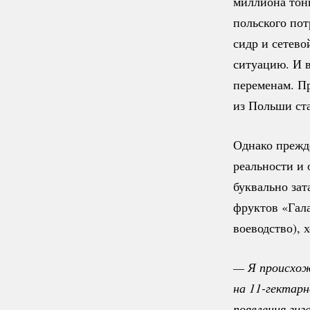
миллиона тон
польского пот
сидр и сетево
ситуацию. И в
переменам. Пр
из Польши ст
Однако прежде
реальности и 
буквально зат
фруктов «Гал
воеводство), 
— Я происхожу
на 
11-гектар
появления гиг