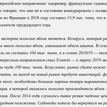
европейское направление: например, французские садово
и говорят, что они не в состоянии конкурировать с поля
к во Франции в 2018 году составил 13,9 тыс. тонн, что в
казатели предыдущего года.
кспорта польских яблок меняется. Беларусь, которая ра
 много польских яблок, уменьшает объем закупок. В сезон
ль он составил 104 тыс. тонн, а в сезоне 2018/19 — толь
тересным направлением стал Египет — к марту 2019 мы
и туда 100 тыс. тонн. Безусловно, рынки сбыта нужно 
овать, но выход на новый рынок требует инвестиций, фи
е того, необходимы большие партии товара выровненного
ция, в которой оказались польские производители яблок 
лия. После 2014 года случилось такое резкое падение цен
рудном положении. Садоводы хотели бы вернуться на ро