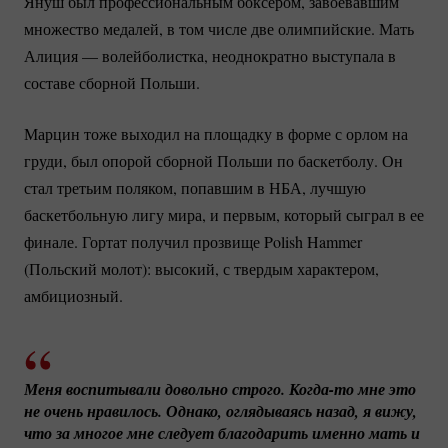
Януш был профессиональным боксером, завоевавшим
множество медалей, в том числе две олимпийские. Мать
Алиция — волейболистка, неоднократно выступала в
составе сборной Польши.
Марцин тоже выходил на площадку в форме с орлом на
груди, был опорой сборной Польши по баскетболу. Он
стал третьим поляком, попавшим в НБА, лучшую
баскетбольную лигу мира, и первым, который сыграл в ее
финале. Гортат получил прозвище Polish Hammer
(Польский молот): высокий, с твердым характером,
амбициозный.
Меня воспитывали довольно строго. 
Когда-то
 мне это 
не очень нравилось. Однако, оглядываясь назад, я вижу, 
что за многое мне следует благодарить именно мать и 