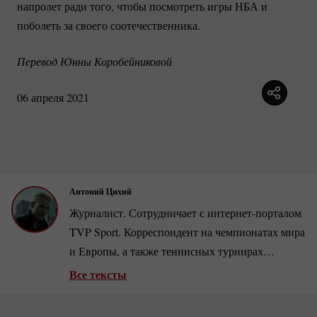
напролет ради того, чтобы посмотреть игры НБА и
поболеть за своего соотечественника.
Перевод Юнны Коробейниковой
06 апреля 2021
Антоний Цихий
Журналист. Сотрудничает с
интернет-порталом
TVP Sport. Корреспондент на чемпионатах мира
и Европы, а также теннисных турнирах
Большого шлема. Переводил книгу Марии
Все тексты
Шараповой «Неудержимая».