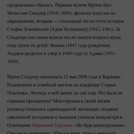
предсказание сбылось. Первым мужем Ирены был
Мечислав Сендлер (1910–2005),
филолог-классик
по
образованию, вторым — спасенный ею из гетто историк
Стефан Згжембский [Адам Цельникер] (1912–1961). За
Сендлера она снова вышла после смерти второго мужа,
отца троих ее детей: Янины (1947 года рождения),
Анджея (родился и умер в 1949 году) и Адама (1951–
1999).
Ирена Сендлер скончалась 12 мая 2008 года в Варшаве.
Похоронена в семейной могиле на кладбище Старые
Повонзки. Легенда о ней живет до сих пор. Что было ее
главным принципом? Моя героиня в своей жизни
руководствовалась одиннадцатой заповедью, недавно
озвученной историком и бывшим узником концлагеря в
Освенциме
Марианом Турским
: «Не будь равнодушным».
Она часто повторяла: «Пока я жива, пока у меня есть