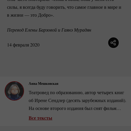
силы, я всегда буду говорить, что самое главное в мире и
в жизни — это Добро».
Перевод Елены Барзовой и Гаянэ Мурадян
14 февраля 2020
Анна Мешковская
Театровед по образованию, автор четырех книг
об Ирене Сендлер (десять зарубежных изданий).
На основе второго издания был снят фильм
американско-польского
производства «Дети
Все тексты
Ирены Сендлер», режиссера Джона К.