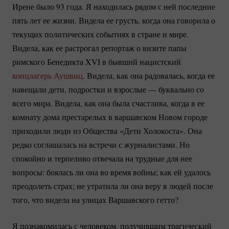
Ирене было 93 года. Я находилась рядом с ней последние
пять лет ее жизни. Видела ее грусть, когда она говорила о
текущих политических событиях в стране и мире.
Видела, как ее растрогал репортаж о визите папы
римского Бенедикта XVI в бывший нацистский
концлагерь Аушвиц
. Видела, как она радовалась, когда ее
навещали дети, подростки и взрослые — буквально со
всего мира. Видела, как она была счастлива, когда в ее
комнату дома престарелых в варшавском Новом городе
приходили люди из Общества «Дети Холокоста». Она
редко соглашалась на встречи с журналистами. Но
спокойно и терпеливо отвечала на трудные для нее
вопросы: боялась ли она во время войны; как ей удалось
преодолеть страх; не утратила ли она веру в людей после
того, что видела на улицах Варшавского гетто?
Я познакомилась с человеком, получившим трагический