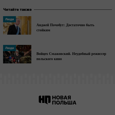
Харрисона, с Анной Пэкуин в главной роли.
Также была консультантом документального
Читайте также
фильма Мэри Скиннер «In the Name of Their
Люди
Mothers» («Во имя их матерей»).
Анджей Почобут: Достаточно быть
стойким
Люди
Войцех Смажовский. Неудобный режиссер
польского кино