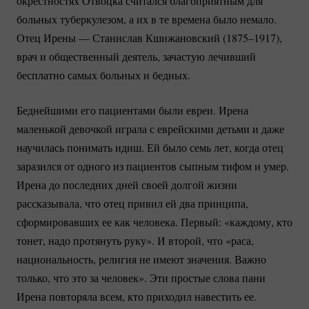
окрестностях Отвоцка считался благоприятным для
больных туберкулезом, а их в те времена было немало.
Отец Ирены — Станислав Кшижановский (1875–1917),
врач и общественный деятель, зачастую лечивший
бесплатно самых больных и бедных.
Беднейшими его пациентами были евреи. Ирена
маленькой девочкой играла с еврейскими детьми и даже
научилась понимать идиш. Ей было семь лет, когда отец
заразился от одного из пациентов сыпным тифом и умер.
Ирена до последних дней своей долгой жизни
рассказывала, что отец привил ей два принципа,
сформировавших ее как человека. Первый: «каждому, кто
тонет, надо протянуть руку». И второй, что «раса,
национальность, религия не имеют значения. Важно
только, что это за человек». Эти простые слова пани
Ирена повторяла всем, кто приходил навестить ее.