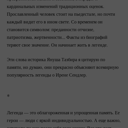
кардинальных изменений традиционных оценок.
Прославленный человек стоит на пьедестале, но почти
каждый видит его в ином свете. Со временем он
становится символом: преданности отчизне,
патриотизма, жертвенности... Факты из биографий
теряют свое значение. Он начинает жить в легенде.
Эти слова историка Януша Тазбира я цитирую по
памяти, но думаю, они прекрасно объясняют всемирную
популярность легенды о Ирене Сендлер.
*
Легенда — это облагороженная и упрощенная память. Ее
герои — люди с яркой индивидуальностью. А еще важно,
оставили ли они после себя дело жизни. Все это дает