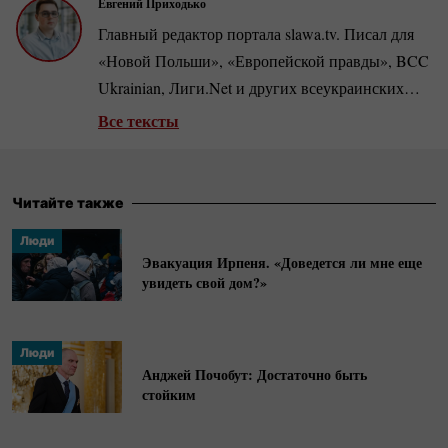
Евгений Приходько
Главный редактор портала slawa.tv. Писал для
«Новой Польши», «Европейской правды», BCC
Ukrainian, Лиги.Net и других всеукраинских
изданий. Автор репортажей, в частности, из
Все тексты
прифронтовых
южно-украинских
городов во
время полномасштабного вторжения РФ.
Читайте также
Люди
Эвакуация Ирпеня. «Доведется ли мне еще
увидеть свой дом?»
Люди
Анджей Почобут: Достаточно быть
стойким