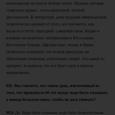
написанному на холсте белому пятну. Музыка, которая
«смягчала нравы», стала крикливой, полной
диссонансов. В литературе, даже ведущей американской,
теоретически далекой от этого, все кончается, как
когда-то
в гетто: трагедией, самоубийством. Видно и
влияние на политику: интервенция в Югославии,
Восточном Тиморе, Афганистане, теперь в Ираке.
Появилось осознание, что всякая диктатура, не
обязательно немецкая, уничтожает людей. Это
какой-то
прогресс, и надеюсь, что все будет идти в верном
направлении.
БК: Вы считаете, что таков урок, извлеченный из
того, что произошло 60 лет назад: надо быть сильным,
а иногда безжалостным, чтобы не дать убивать?
МЭ:
Да. Надо быть сильным, надо быть безжалостным,