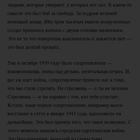
людьми, которые умирают, у которых нет сил. В
каком-то
смысле это был бой за свободу. За подрыв великой
немецкой мощи. Ибо трем тысячам тяжело вооруженных
солдат пришлось воевать с двумя сотнями мальчишек.
Это не то что повернешь выключатель и зажжется свет —
это был долгий процесс.
Уже в октябре 1939 году было сопротивление —
взаимопомощь, опека над детьми, нелегальная печать. И,
раз уж идет война, сопротивление привело нас к тому,
что мы стали стрелять. Не стреляешь — и ты не человек.
Стреляешь — и ты наравне с тем, кто тебя угнетает.
Кстати, наше первое сопротивление, например малое
восстание в гетто в январе 1943 года, вдохновило на
дальнейшее. Это был пример того, что такое возможно. С
этого момента началась городская партизанская война.
Это был кирпичик, вынутый из стены тьмы.