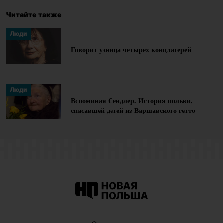
Bogowie
отдела
Читайте также
(«Маленькие
социальных
Люди
боги»), Stan
проектов в
Говорит узница четырех концлагерей
krytyczny
фонде
(«Критическое
Кульчика.
состояние»),
Люди
Czarni («Черные»).
Вспоминая Сендлер. История польки,
Лауреат
спасавшей детей из Варшавского гетто
нескольких
престижных
журналистских
премий (Grand
Press, Nagroda im.
Andrzeja
Wojciechowskiego).