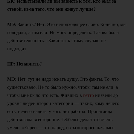
БК: Испытывали ли вы зависть к тем, кто был за
стеной,
из-за
того, что они живут лучше?
МЭ:
Зависть? Нет. Это неподходящее слово. Конечно, мы
голодали, а там ели. Не могу определить. Такова была
действительность. «Зависть» к этому случаю не
подходит.
ПР: Ненависть?
МЭ:
Нет, тут не надо искать душу. Это факты. То, что
существовало. Не то было нужно, чтобы там не ели, а
чтобы мне было что есть. Живших в
гетто
низвели до
уровня людей второй категории — таких, кому нечего
есть, нечего надеть, у кого нет работы. Пропаганда
действовала всесторонне. Геббельс делал это очень
умело: «Евреи — это народ,
из-за
которого началась