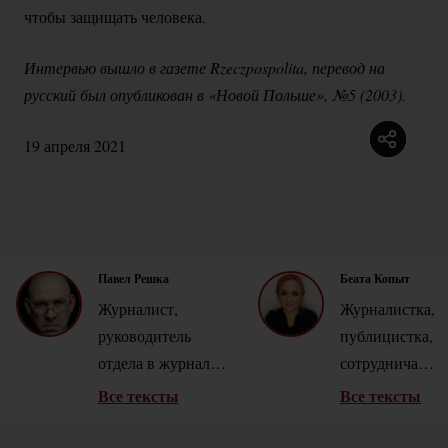
чтобы защищать человека.
Интервью вышло в газете Rzeczpospolita, перевод на 
русский был опубликован в «Новой Польше», №5 (2003).
19 апреля 2021
Павел Решка
Беата Копыт
Журналист,
Журналистка,
руководитель
публицистка,
отдела в журнале
сотрудничала
Polityka. Автор
с
Все тексты
Все тексты
книг-репортажей
,
Rzeczpospolita.
в том числе Mali
Руководитель