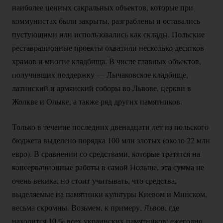
наиболее ценных сакральных объектов, которые при
коммунистах были закрыты, разграблены и оставались
пустующими или использовались как склады. Польские
реставрационные проекты охватили несколько десятков
храмов и многие кладбища. В числе главных объектов,
получивших поддержку — Лычаковское кладбище,
латинский и армянский соборы во Львове, церкви в
Жолкве и Олыке, а также ряд других памятников.
Только в течение последних двенадцати лет из польского
бюджета выделено порядка 100 млн злотых (около 22 млн
евро). В сравнении со средствами, которые тратятся на
консервационные работы в самой Польше, эта сумма не
очень векика, но стоит учитывать, что средства,
выделяемые на памятники культуры Киевом и Минском,
весьма скромны. Возьмем, к примеру, Львов, где
находится
10 %
всех украинских памятников: ежегодно