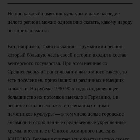
Не про каждый памятник культуры и даже наследие
целого региона можно однозначно сказать, какому народу
он «принадлежит».
Вот, например, Трансильвания — румынский регион,
который бóльшую часть своей истории входил в состав
венгерского государства. При этом начиная со
Средневековья в Трансильвании жило много саксов, то
есть поселенцев, приехавших из различных немецких
княжеств. На рубеже
1980-90-х
годов подавляющее
большинство их потомков выехало в Германию, а в
регионе осталось множество связанных с ними
памятников культуры — в том числе целые городские
ансамбли и особо ценные средневековые укрепленные
храмы, внесенные в Список всемирного наследия
ЮНЕСКО. Германия считает эти объекты частью своего