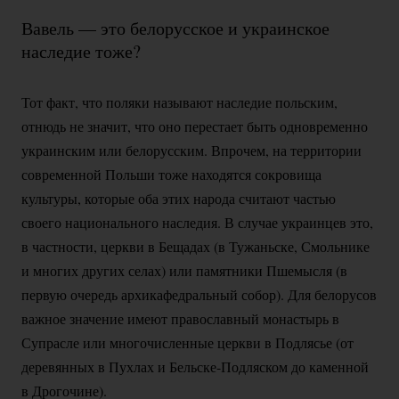
Вавель — это белорусское и украинское
наследие тоже?
Тот факт, что поляки называют наследие польским,
отнюдь не значит, что оно перестает быть одновременно
украинским или белорусским. Впрочем, на территории
современной Польши тоже находятся сокровища
культуры, которые оба этих народа считают частью
своего национального наследия. В случае украинцев это,
в частности, церкви в Бещадах (в Тужаньске, Смольнике
и многих других селах) или памятники Пшемысля (в
первую очередь архикафедральный собор). Для белорусов
важное значение имеют православный монастырь в
Супрасле или многочисленные церкви в Подлясье (от
деревянных в Пухлах и
Бельске-Подляском
до каменной
в Дрогочине).