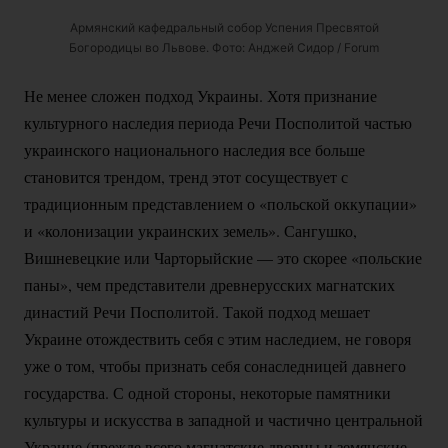
Армянский кафедральный собор Успения Пресвятой
Богородицы во Львове. Фото: Анджей Сидор / Forum
Не менее сложен подход Украины. Хотя признание
культурного наследия периода Речи Посполитой частью
украинского национального наследия все больше
становится трендом, тренд этот сосуществует с
традиционным представлением о «польской оккупации»
и «колонизации украинских земель». Сангушко,
Вишневецкие или Чарторыйские — это скорее «польские
паны», чем представители древнерусских магнатских
династий Речи Посполитой. Такой подход мешает
Украине отождествить себя с этим наследием, не говоря
уже о том, чтобы признать себя сонаследницей давнего
государства. С одной стороны, некоторые памятники
культуры и искусства в западной и частично центральной
Украине (прежде всего магнатские дворцы и земянские