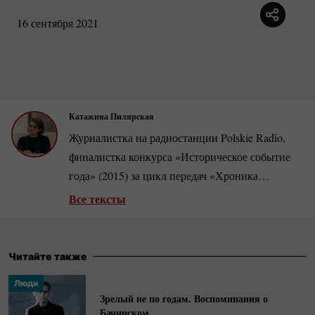
16 сентября 2021
Катажина Пилярская
Журналистка на радиостанции Polskie Radio,
финалистка конкурса «Историческое событие
года» (2015) за цикл передач «Хроника
рождения "Солидарности"».
Арт-менеджер
, в
Все тексты
2018–2023 годах сотрудничала с Театральным
институтом имени Збигнева Рашевского.
Стипендиатка литературной резиденции
Читайте также
Вышеградского фонда, была также куратором и
Люди
продюсером первого словацкого театрального
Зрелый не по годам. Воспоминания о
фестиваля в Польше. Любительница
стрит-арта
,
Бачинском