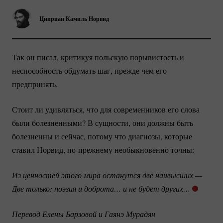
Циприан Камиль Норвид
Так он писал, критикуя польскую порывистость и
неспособность обдумать шаг, прежде чем его
предпринять.
Стоит ли удивляться, что для современников его слова
были болезненными? В сущности, они должны быть
болезненны и сейчас, потому что диагнозы, которые
ставил Норвид,
по-прежнему
необыкновенно точны:
Из ценностей этого мира останутся две наивысших — 
Две только: поэзия и доброта… и не будет других…
Перевод Елены Барзовой и Гаянэ Мурадян