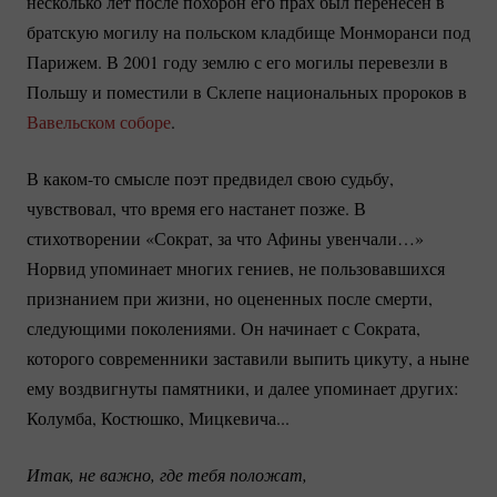
несколько лет после похорон его прах был перенесен в
братскую могилу на польском кладбище Монморанси под
Парижем. В 2001 году землю с его могилы перевезли в
Польшу и поместили в Склепе национальных пророков в
Вавельском соборе
.
В
каком-то
смысле поэт предвидел свою судьбу,
чувствовал, что время его настанет позже. В
стихотворении «Сократ, за что Афины увенчали…»
Норвид упоминает многих гениев, не пользовавшихся
признанием при жизни, но оцененных после смерти,
следующими поколениями. Он начинает с Сократа,
которого современники заставили выпить цикуту, а ныне
ему воздвигнуты памятники, и далее упоминает других:
Колумба, Костюшко, Мицкевича...
Итак, не важно, где тебя положат, 