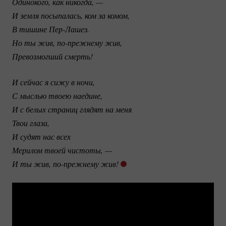
Одинокого, как никогда, —
И земля посыпалась, ком за комом,
В тишине 
Пер-Лашез.
Но ты жив, 
по-прежнему
 жив,
Превозмогший смерть! 
И сейчас я сижу в ночи,
С мыслью твоею наедине,
И с белых страниц глядят на меня
Твои глаза,
И судят нас всех
Мерилом твоей чистоты, —
И ты жив, 
по-прежнему
 жив! 