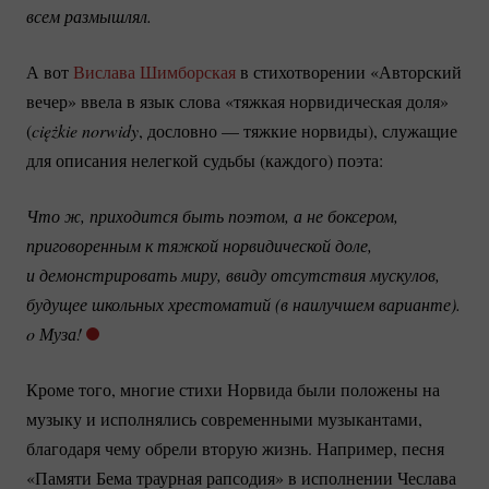
всем размышлял.
А вот
Вислава Шимборская
в стихотворении «Авторский
вечер» ввела в язык слова «тяжкая норвидическая доля»
(
ciężkie norwidy
, дословно — тяжкие норвиды), служащие
для описания нелегкой судьбы (каждого) поэта:
Что ж, приходится быть поэтом, а не боксером, 
приговоренным к тяжкой норвидической доле,
и демонстрировать миру, ввиду отсутствия мускулов,
будущее школьных хрестоматий (в наилучшем варианте).
o Муза!
Кроме того, многие стихи Норвида были положены на
музыку и исполнялись современными музыкантами,
благодаря чему обрели вторую жизнь. Например, песня
«Памяти Бема траурная рапсодия» в исполнении Чеслава