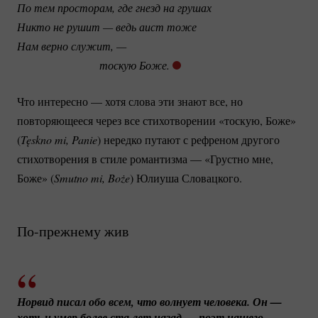
По тем просторам, где гнезд на грушах
Никто не рушит — ведь аист тоже
Нам верно служит, — 
                             тоскую Боже. 
Что интересно — хотя слова эти знают все, но
повторяющееся через все стихотворении «тоскую, Боже»
(
Tęskno mi, Panie
) нередко путают с рефреном другого
стихотворения в стиле романтизма — «Грустно мне,
Боже» (
Smutno mi, Boże
) Юлиуша Словацкого.
По-прежнему
жив
Норвид писал обо всем, что волнует человека. Он — 
хоть и умер более ста лет назад — поэт нашего 