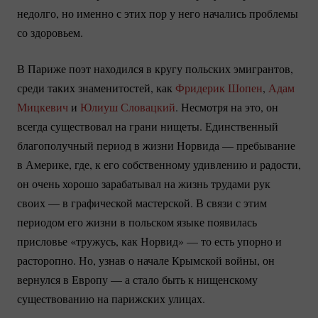
недолго, но именно с этих пор у него начались проблемы
со здоровьем.
В Париже поэт находился в кругу польских эмигрантов,
среди таких знаменитостей, как
Фридерик Шопен
,
Адам
Мицкевич
и
Юлиуш Словацкий
. Несмотря на это, он
всегда существовал на грани нищеты. Единственный
благополучный период в жизни Норвида — пребывание
в Америке, где, к его собственному удивлению и радости,
он очень хорошо зарабатывал на жизнь трудами рук
своих — в графической мастерской. В связи с этим
периодом его жизни в польском языке появилась
присловье «тружусь, как Норвид» — то есть упорно и
расторопно. Но, узнав о начале Крымской войны, он
вернулся в Европу — а стало быть к нищенскому
существованию на парижских улицах.