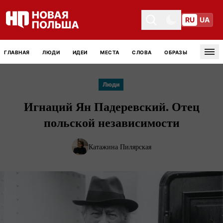
RU
UA
Toggle theme
Toggle theme
ГЛАВНАЯ
ЛЮДИ
ИДЕИ
МЕСТА
СЛОВА
ОБРАЗЫ
Tog
Люди
Игнаций Ян Падеревский. Отец
польской независимости
Катажина Пилярская