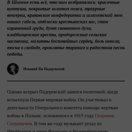
В Шопене есть всё, что нам возбранялось: красочные 
кунтуши, покрытые золотом пояса, траурные 
венгерки, краковские конфедератки и шляхетский звон 
наших сабель, отблески крестьянских кос, стон 
израненной груди, бунт скованного духа, 
кладбищенские кресты, придорожные сельские 
часовенки, молитвы беспокойных сердец, боль неволи, 
тоска о свободе, проклятье тиранам и радостная песнь 
победы.
Игнаций Ян Падеревский
Однако всерьез Падеревский занялся политикой, когда
вспыхнула Первая мировая война. Он участвовал в
деятельности Генерального комитета помощи жертвам
войны в Польше, основанного в 1915 году
Генриком
Сенкевичем
. В том же году музыкант уехал из
Швейцарии и через Францию и Великобританию