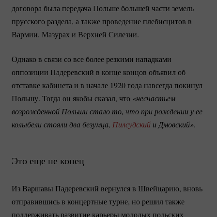
договора была передача Польше большей части земель
прусского раздела, а также проведение плебисцитов в
Вармии, Мазурах и Верхней Силезии.
Однако в связи со все более резкими нападками
оппозиции Падеревский в конце концов объявил об
отставке кабинета и в начале 1920 года навсегда покинул
Польшу. Тогда он якобы сказал, что
«несчастьем 
возрожденной Польши стало то, что при рождении у ее 
колыбели стояли два безумца, 
Пилсудский
 и Дмовский»
.
Это еще не конец
Из Варшавы Падеревский вернулся в Швейцарию, вновь
отправившись в концертные турне, но решил также
поддерживать развитие карьеры молодых польских