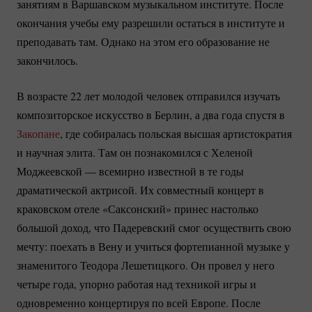
занятиям в Варшавском музыкальном институте. После
окончания учебы ему разрешили остаться в институте и
преподавать там. Однако на этом его образование не
закончилось.
В возрасте 22 лет молодой человек отправился изучать
композиторское искусство в Берлин, а два года спустя в
Закопане
, где собиралась польская высшая артистократия
и научная элита. Там он познакомился с Хеленой
Моджеевской — всемирно известной в те годы
драматической актрисой. Их совместный концерт в
краковском отеле «Саксонский» принес настолько
большой доход, что Падеревский смог осуществить свою
мечту: поехать в Вену и учиться фортепианной музыке у
знаменитого Теодора Лешетицкого. Он провел у него
четыре года, упорно работая над техникой игры и
одновременно концертируя по всей Европе. После