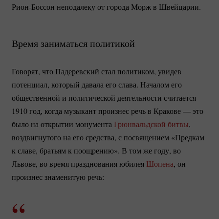
Рион-Боссон
неподалеку от города Морж в Швейцарии.
Время заниматься политикой
Говорят, что Падеревский стал политиком, увидев
потенциал, который давала его слава. Началом его
общественной и политической деятельности считается
1910 год, когда музыкант произнес речь в Кракове — это
было на открытии монумента
Грюнвальдской битвы
,
воздвигнутого на его средства, с посвящением «Предкам
к славе, братьям к поощрению». В том же году, во
Львове, во время празднования юбилея
Шопена
, он
произнес знаменитую речь: