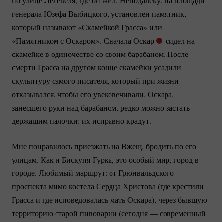
по улице Лелевеля, где он жил. Неподалеку, на площади
генерала Юзефа Выбицкого, установлен памятник,
который называют «Скамейкой Грасса» или
«Памятником с Оскаром». Сначала Оскар
сидел на
скамейке в одиночестве со своим барабаном. После
смерти Грасса на другом конце скамейки усадили
скульптуру самого писателя, который при жизни
отказывался, чтобы его увековечивали. Оскара,
занесшего руки над барабаном, редко можно застать
держащим палочки: их исправно крадут.
Мне понравилось приезжать на Вжещ, бродить по его
улицам. Как и
Бискупя-Гурка
, это особый мир, город в
городе. Любимый маршрут: от Грюнвальдского
проспекта мимо костела Сердца Христова (где крестили
Грасса и где исповедовалась мать Оскара), через бывшую
территорию старой пивоварни (сегодня — современный