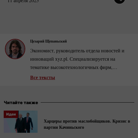
11 апреля 2025
Цезарий Щепаньский
Экономист, руководитель отдела новостей и
инноваций xyz.pl. Специализируется на
тематике высокотехнологичных фирм,
розничной торговли и рынка недвижимости.
Все тексты
Автор нескольких сотен аналитических статей
и интервью с ведущими бизнесменами и
экономистами.
Читайте также
Идеи
Харцеры против маслобойщиков. Кризис в
партии Качиньского