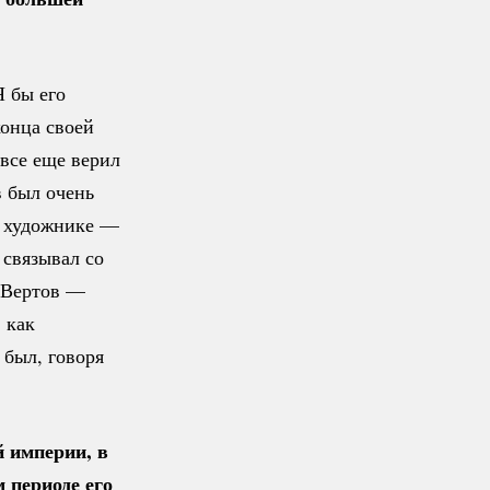
 бы его
конца своей
 все еще верил
в был очень
о художнике —
 связывал со
. Вертов —
 как
 был, говоря
й империи, в
 периоде его