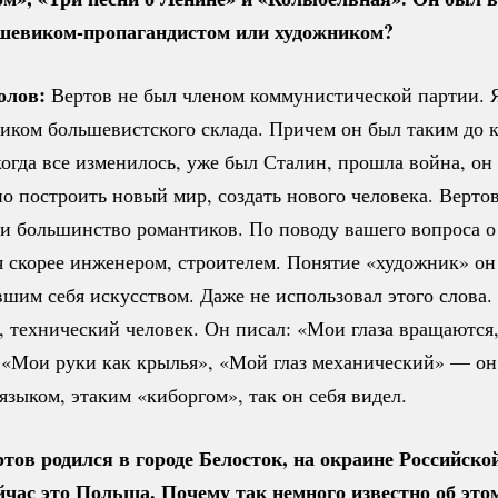
шевиком-пропагандистом
или художником?
олов:
Вертов не был членом коммунистической партии. Я
иком большевистского склада. Причем он был таким до 
огда все изменилось, уже был Сталин, прошла война, он
но построить новый мир, создать нового человека. Верто
 и большинство романтиков. По поводу вашего вопроса 
я скорее инженером, строителем. Понятие «художник» он
шим себя искусством. Даже не использовал этого слова
 технический человек. Он писал: «Мои глаза вращаются,
 «Мои руки как крылья», «Мой глаз механический» — он
зыком, этаким «киборгом», так он себя видел.
ртов родился в городе Белосток, на окраине Российско
ейчас это Польша. Почему так немного известно об этом