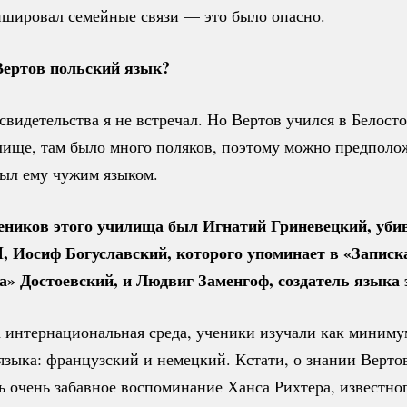
ишировал семейные связи — это было опасно.
Вертов польский язык?
видетельства я не встречал. Но Вертов учился в Белост
лище, там было много поляков, поэтому можно предполож
был ему чужим языком.
еников этого училища был Игнатий Гриневецкий, уб
I, Иосиф Богуславский, которого упоминает в «Записк
а» Достоевский, и Людвиг Заменгоф, создатель языка 
 интернациональная среда, ученики изучали как миниму
языка: французский и немецкий. Кстати, о знании Верт
ь очень забавное воспоминание Ханса Рихтера, известно