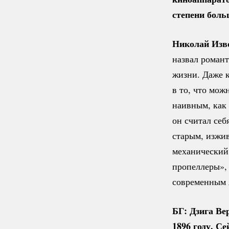
степени
боль
Николай Изв
назвал романт
жизни. Даже к
в то, что мож
наивным, как
он считал себ
старым, изжив
механический,
пропеллеры»,
современным я
БГ: Дзига Ве
1896 году. С