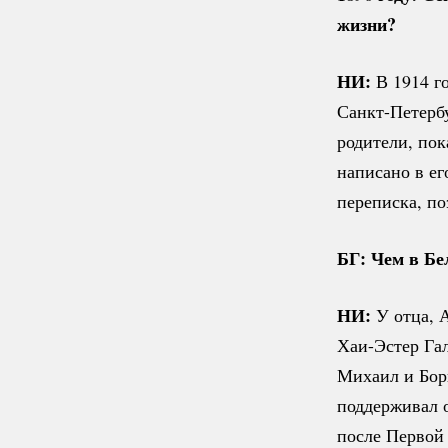
жизни?
НИ:
В 1914 го
Санкт-Петерб
родители, пок
написано в ег
переписка, по
БГ: Чем в Бе
НИ:
У отца, А
Хаи-Эстер
Гал
Михаил и Бори
поддерживал о
после Первой