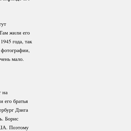
тут
 Там жили его
1945 года, так
, фотографии,
чень мало.
т на
и его братья
ербург Дзига
ь. Борис
США. Поэтому