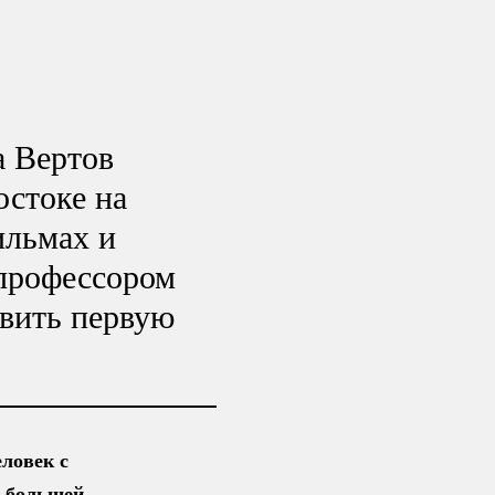
а Вертов
остоке на
ильмах и
 профессором
овить первую
ловек с
в большей