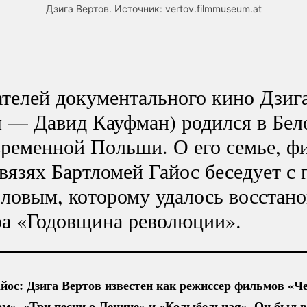
Дзига Вертов. Источник: vertov.filmmuseum.at
ателей документального кино Дзиг
я — Давид Кауфман) родился в Бел
временной Польши. О его семье, ф
вязях Бартломей Гайос беседует с
ловым, которому удалось восстан
ра «Годовщина революции».
йос: Дзига Вертов известен как режиссер фильмов «Че
м», «Три песни о Ленине» и «Колыбельная». Он был 