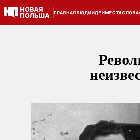
ГЛАВНАЯ
ЛЮДИ
ИДЕИ
МЕСТА
СЛОВА
Револ
неизве