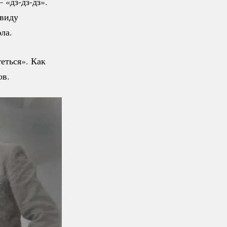
 —
«дз-дз-дз».
авиду
ла.
еться». Как
ов.