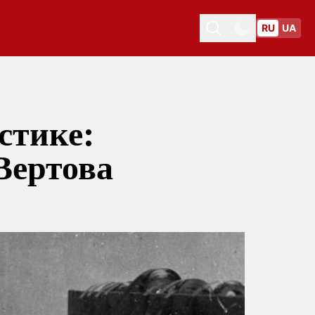
RU
UA
Toggle theme
Toggle theme
стике:
Вертова