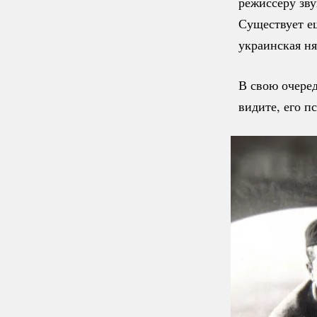
режиссеру зв
Существует е
украинская ня
В свою очеред
видите, его п