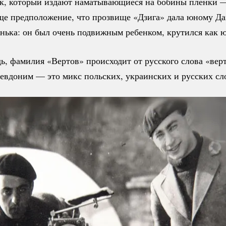
ук, который издают наматывающиеся на бобины пленки
ще предположение, что прозвище «Дзига» дала юному Д
нька: он был очень подвижным ребенком, крутился как ю
ь, фамилия «Вертов» происходит от русского слова «верт
севдоним — это микс польских, украинских и русских сл