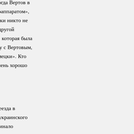
гда Вертов в
оаппаратом»,
ки никто не
другой
 которая была
у с Вертовым,
мецки».
Кто
чень хорошо
езда в
украинского
минало