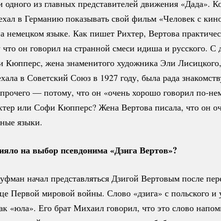
и одного из главных представителей движения «Дада». Ко
ехал в Германию показывать свой фильм «Человек с кин
а немецком языке. Как пишет Рихтер, Вертова практичес
 что он говорил на странной смеси идиша и русского. С 
и Кюпперс, жена знаменитого художника Эли Лисицкого,
хала в Советский Союз в 1927 году, была рада знакомств
 прочего — потому, что он «очень хорошо говорил
по-не
ихтер или Софи Кюпперс? Жена Вертова писала, что он о
нные языки.
ияло на выбор псевдонима «Дзига Вертов»?
уфман начал представляться Дзигой Вертовым после пере
це Первой мировой войны. Слово «дзига» с польского и 
ак «юла». Его брат Михаил говорил, что это слово напо