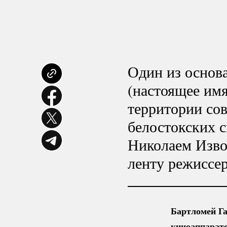
Один из основ
(настоящее им
территории со
белостокских с
Николаем Изво
ленту режиссе
Бартломей Га
киноаппарато