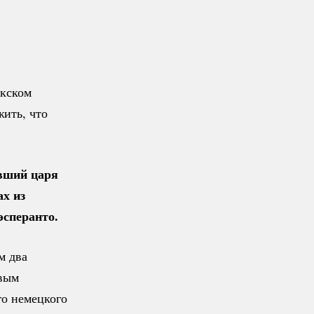
окском
ить, что
ивший царя
ах из
эсперанто.
м два
овым
го немецкого