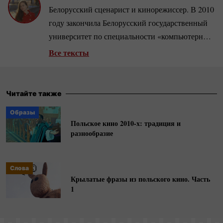
Белорусский сценарист и кинорежиссер. В 2010
году закончила Белорусский государственный
университет по специальности «компьютерный
лингвист-переводчик»
, в 2013-м —
Все тексты
киношколу-студию
Андрея Полупанова, в 2019-
м — Варшавскую киношколу Анджея Вайды.
Полнометражный дебют Влады «Граф в
Читайте также
апельсинах» (2015) получил Discovery Award на
Образы
Международном кинофестивале
Польское кино
2010-х:
традиция и
восточноевропейских фильмов в Котбусе
разнообразие
(Германия) и диплом «За смелый и свежий
взгляд» на Минском международном
Слова
кинофестивале «Лістапад» в 2016 году. Второй
Крылатые фразы из польского кино. Часть
фильм «II» был удостоен особого упоминания
1
жюри на Варшавском кинофестивале в 2019
году.