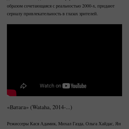
образом сочетающаяся с реальностью 2000-х, придают
сериалу привлекательность в глазах зрителей.
«Ватага» (Wataha,
2014-...)
Режиссеры Кася Адамик, Михал Газда, Ольга Хайдас, Ян