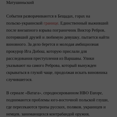
Матушиньский
События разворачиваются в Бещадах, горах на
польско-украинской
границе
. Единственный выживший
после внезапного взрыва пограничник Виктор Ребров,
потерявший друзей и любимую девушку, пытается найти
виновного. За дело берется и молодая амбициозная
прокурор Ига Добош, которую прислали для
расследования преступления из Варшавы. Улики
указывают на самого Реброва, который вынужден
скрываться в глухой чаще, продолжая искать виновника
случившегося.
В сериале «Ватага», спродюсированном HBO Europe,
поднимаются проблемы
юго-восточной
польской глуши,
где пересекаются тропы русских, поляков, украинцев и
немцев, занимающихся контрабандой оружия,