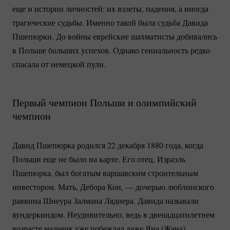
еще и истории личностей: их взлеты, падения, а иногда
трагические судьбы. Именно такой была судьба Давида
Пшепюрки. До войны еврейские шахматисты добивались
в Польше больших успехов. Однако гениальность редко
спасала от немецкой пули.
Первый чемпион Польши и олимпийский
чемпион
Давид Пшепюрка родился 22 декабря 1880 года, когда
Польши еще не было на карте. Его отец, Израэль
Пшепюрка, был богатым варшавским строительным
инвестором. Мать, Дебора Кон, — дочерью люблинского
раввина Шнеура Залмана Лядиера. Давида называли
вундеркиндом. Неудивительно, ведь в двенадцатилетнем
возрасте мальчик уже побеждал даже Яна (Жана)