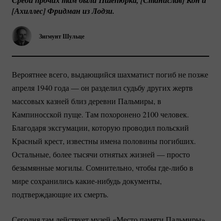
Среди прочих там были Пшепюрка, [Станислав] Кон и 
[Ахиллес] Фридман из Лодзи.
Зигмунт Шульце
Вероятнее всего, выдающийся шахматист погиб не позже
апреля 1940 года — он разделил судьбу других жертв
массовых казней близ деревни Пальмиры, в
Кампиносской пуще. Там похоронено 2100 человек.
Благодаря эксгумации, которую проводил польский
Красный крест, известны имена половины погибших.
Остальные, более тысячи отнятых жизней — просто
безымянные могилы. Сомнительно, чтобы
где-либо
в
мире сохранились
какие-нибудь
документы,
подтверждающие их смерть.
Сегодня там действует музей «Место памяти Пальмиры»,