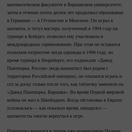
математическом факультете в Варшавском университете,
затем в течение почти десяти лет продолжал образование
в Германии — в Гёттингене и Мюнхене. Он играл в
шахматы, и титул мастера, полученный в 1904 году на
турнире в Кобурге, позволил ему участвовать в
международных соревнованиях. При этом он оставался
польским патриотом: когда однажды в 1906 году, во
время турнира в Нюрнберге, его подписали «Давид
Пшепюрка, Россия» (ведь шахматист был родом с
территории Российской империи), он отказался играть и
сел за доску только после того, как табличку заменили на
«Давид Пшепюрка, Варшава». Во время Первой мировой
войны он жил в Швейцарии. Когда обстановка в Европе
успокоилась — как показало время, ненадолго —
шахматисты смогли вернуться к игре.
Пшепюрка вернулся в теперь уже независимую Польшу,