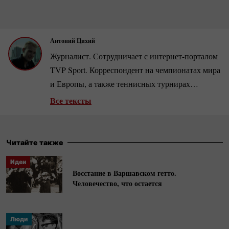
Антоний Цихий
Журналист. Сотрудничает с
интернет-порталом
TVP Sport. Корреспондент на чемпионатах мира
и Европы, а также теннисных турнирах
Большого шлема. Переводил книгу Марии
Все тексты
Шараповой «Неудержимая».
Читайте также
Идеи
Восстание в Варшавском гетто.
Человечество, что остается
Люди