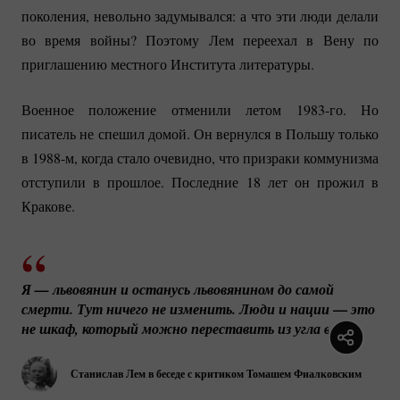
поколения, невольно задумывался: а что эти люди делали
во время войны? Поэтому Лем переехал в Вену по
приглашению местного Института литературы.
Военное положение отменили летом
1983-го.
Но
писатель не спешил домой. Он вернулся в Польшу только
в 1988-м, когда стало очевидно, что призраки коммунизма
отступили в прошлое. Последние 18 лет он прожил в
Кракове.
Я — львовянин и останусь львовянином до самой 
—
смерти. Тут ничего не изменить. Люди и нации 
 это 
.
не шкаф, который можно переставить из угла в угол
Станислав Лем в беседе с критиком Томашем Фиалковским