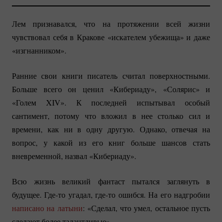
Лем признавался, что на протяжении всей жизни
чувствовал себя в Кракове «искателем убежища» и даже
«изгнанником».
Ранние свои книги писатель считал поверхностными.
Больше всего он ценил «Кибериаду», «Солярис» и
«Голем XIV». К последней испытывал особый
сантимент, потому что вложил в нее столько сил и
времени, как ни в одну другую. Однако, отвечая на
вопрос, у какой из его книг больше шансов стать
вневременной, назвал «Кибериаду».
Всю жизнь великий фантаст пытался заглянуть в
будущее.
Где-то
угадал,
где-то
ошибся. На его надгробии
написано на латыни
: «Сделал, что умел, остальное пусть
сделают более талантливые».