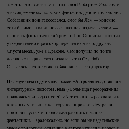
заметил, что в детстве зачитывался Гербертом Уэллсом и
что современных польских фантастов действительно нет.
Собеседник поинтересовался, смог бы Лем — конечно,
если бы имел в кармане соглашение с издательством, —
написать фантастический роман. Пан Станислав ответил
утвердительно и разговор перешел на
что-то
другое.
Спустя месяц, уже в Кракове, Лем получил по почте
договор от варшавского издательства Czytelnik.
Оказалось, что толстяк из Закопане — его директор.
В следующем году вышел роман «Астронавты», ставший
литературным дебютом Лема («Больница преображения»
появилась три года спустя). «Астронавтов» расхватали в
книжных магазинах как горячие пирожки. Лем решил
повторить успех и продолжил работать в жанре
фантастики. Парадоксально, но если бы не издательские
муки с трилогией, отнявшие у автора кучу сил, нервов и