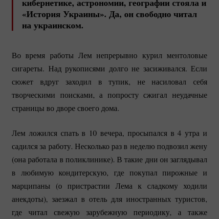
кибернетике, астрономии, географии стояла и
«История Украины». Да, он свободно читал
на украинском.
Во время работы Лем непрерывно курил ментоловые
сигареты. Над рукописями долго не засиживался. Если
сюжет вдруг заходил в тупик, не насиловал себя
творческими поисками, а попросту сжигал неудачные
страницы во дворе своего дома.
Лем ложился спать в 10 вечера, просыпался в 4 утра и
садился за работу. Несколько раз в неделю подвозил жену
(она работала в поликлинике). В такие дни он заглядывал
в любимую кондитерскую, где покупал пирожные и
марципаны (о пристрастии Лема к сладкому ходили
анекдоты), заезжал в отель для иностранных туристов,
где читал свежую зарубежную периодику, а также