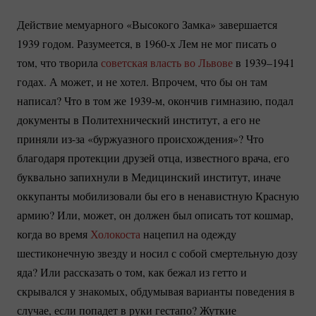
Действие мемуарного «Высокого Замка» завершается
1939 годом. Разумеется, в 1960-х Лем не мог писать о
том, что творила
советская власть во Львове
в 1939–1941
годах. А может, и не хотел. Впрочем, что бы он там
написал? Что в том же 1939-м, окончив гимназию, подал
документы в Политехнический институт, а его не
приняли
из-за
«буржуазного происхождения»? Что
благодаря протекции друзей отца, известного врача, его
буквально запихнули в Медицинский институт, иначе
оккупанты мобилизовали бы его в ненавистную Красную
армию? Или, может, он должен был описать тот кошмар,
когда во время
Холокоста
нацепил на одежду
шестиконечную звезду и носил с собой смертельную дозу
яда? Или рассказать о том, как бежал из гетто и
скрывался у знакомых, обдумывая варианты поведения в
случае, если попадет в руки гестапо? Жуткие