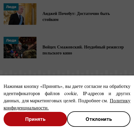
европейских журналистов, лауреат
Люди
Художественной премии «Киев» имени Ивана
Анджей Почобут: Достаточно быть
Миколайчука в области киноискусства. Сфера
стойким
интересов — история литературы, история
кино,
польско-украинские
культурные связи.
Люди
Войцех Смажовский. Неудобный режиссер
польского кино
Нажимая кнопку «Принять», вы даете согласие на обработку
идентификаторов файлов cookie, IP-адресов и других
данных, для маркетинговых целей. Подробнее см.
Политику
конфиденциальности
.
Принять
Отклонить
О проекте
Политика конфиденциальности
Close
Close