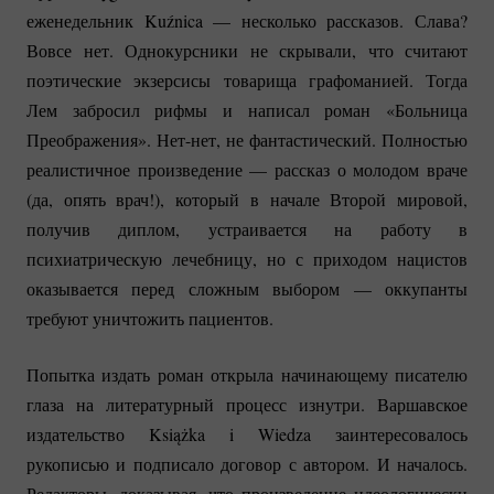
еженедельник Kuźnica — несколько рассказов. Слава?
Вовсе нет. Однокурсники не скрывали, что считают
поэтические экзерсисы товарища графоманией. Тогда
Лем забросил рифмы и написал роман «Больница
Преображения».
Нет-нет
, не фантастический. Полностью
реалистичное произведение — рассказ о молодом враче
(да, опять врач!), который в начале Второй мировой,
получив диплом, устраивается на работу в
психиатрическую лечебницу, но с приходом нацистов
оказывается перед сложным выбором — оккупанты
требуют уничтожить пациентов.
Попытка издать роман открыла начинающему писателю
глаза на литературный процесс изнутри. Варшавское
издательство Książka i Wiedza заинтересовалось
рукописью и подписало договор с автором. И началось.
Редакторы, доказывая, что произведение идеологически