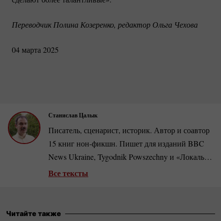
Переводчик Полина Козеренко, редактор Ольга Чехова
04 марта 2025
Станислав Цалык
Писатель, сценарист, историк. Автор и соавтор
15 книг
нон-фикшн.
Пишет для изданий BBC
News Ukraine, Tygodnik Powszechny и «Локальна
історія». Публиковался в журналах Polityka,
Все тексты
Focus Historia, Historia Do Rzeczy, W Sieci
Historii, на портале Culture.pl и других. Член
Украинской киноакадемии и Ассоциации
Читайте также