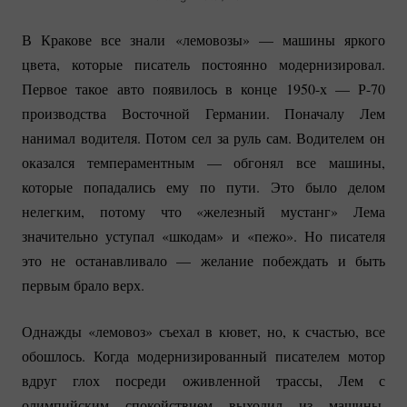
В Кракове все знали «лемовозы» — машины яркого
цвета, которые писатель постоянно модернизировал.
Первое такое авто появилось в конце 1950-х — Р-70
производства Восточной Германии. Поначалу Лем
нанимал водителя. Потом сел за руль сам. Водителем он
оказался темпераментным — обгонял все машины,
которые попадались ему по пути. Это было делом
нелегким, потому что «железный мустанг» Лема
значительно уступал «шкодам» и «пежо». Но писателя
это не останавливало — желание побеждать и быть
первым брало верх.
Однажды «лемовоз» съехал в кювет, но, к счастью, все
обошлось. Когда модернизированный писателем мотор
вдруг глох посреди оживленной трассы, Лем с
олимпийским спокойствием выходил из машины,