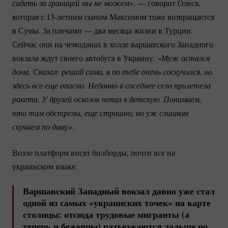
сидеть за границей мы не можем»
, — говорит Олеся,
которая с
13-летним
сыном Максимом тоже возвращается
в Сумы. За плечами — два месяца жизни в Турции.
Сейчас они на чемоданах в холле варшавского Западного
вокзала ждут своего автобуса в Украину.
«Муж остался 
дома. Сказал: решай сама, я по тебе очень соскучился, но 
здесь все еще опасно. Недавно в соседнее село прилетела 
ракета. У друзей осколок попал в детскую. Понимаем, 
что там обстрелы, еще страшно, но уж слишком 
скучаем по дому»
.
Возле платформ висят билборды, почти все на
украинском языке.
Варшавский Западный вокзал давно уже стал
одной из самых «украинских точек» на карте
столицы: отсюда трудовые мигранты (а
теперь и беженцы) разъезжаются дальше по