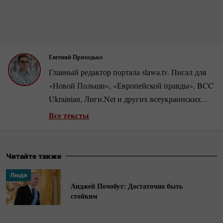
Евгений Приходько
Главный редактор портала slawa.tv. Писал для
«Новой Польши», «Европейской правды», BCC
Ukrainian, Лиги.Net и других всеукраинских
изданий. Автор репортажей, в частности, из
Все тексты
прифронтовых
южно-украинских
городов во
время полномасштабного вторжения РФ.
Читайте также
Люди
Анджей Почобут: Достаточно быть
стойким