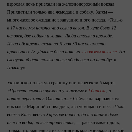
взрослая дочь приехали на железнодорожный вокзал.
Прихватили только два чемодана и собаку. Затем —
многочасовое ожидание эвакуационного поезда.
«Только 
в 17 часов мы 
наконец-то
 сели в вагон. В купе было 12 
человек, две собаки и кошка. Люди стояли в проходе. 
Из-за
 обстрелов ехали во Львов 30 часов вместо 
привычных 18. Дальше была ночь на 
львовском вокзале
. На 
следующий день только после обеда сели на автобус в 
Польшу»
.
Украинско-польскую
границу они пересекли 5 марта.
«Провели немного времени у знакомых в 
Гданьске
, а 
потом переехали в Ольштын...»
Сейчас на варшавском
вокзале с Мариной снова дочь, два чемодана и пес.
«Пока 
едем в Киев, ведь в Харькове опасно, да и в нашем доме 
нет ни воды, ни электричества»
, — рассказывает дочь,
только что вышедшая из здания вокзала: узнавала, с какой