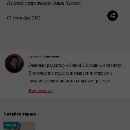
Перевод с украинского Ольги Чеховой
07 сентября 2022
Евгений Климакин
Главный редактор «Новой Польши», волонтер.
В последние годы записывает интервью с
людьми, пережившими сильные травмы:
бывшими узниками нацистских концлагерей,
Все тексты
матерями убитых военных, украинскими
беженцами. Работал на Polskie Radio, портале
culture.pl, телеканалах TVN и «1+1», писал для
Читайте также
National Geographic. С 2009 года живет в
Люди
Варшаве.