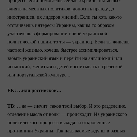
процессе: если помогаешь сейчас Украине, пытаешься
влиять на местных политиков, доносить правду до
иностранцев, их лидеров мнений. Если ты хоть
как-то
отстаиваешь интересы Украины,
каким-то
образом
участвуешь в формировании новой украинской
политической нации, то ты — украинец. Если ты живешь
частной жизнью, хочешь быстрее ассимилироваться,
забыть украинский язык и перейти на английский или
испанский, жениться и детей воспитывать в греческой
или португальской культуре...
ЕК: …или российской…
ТВ:
…да — значит, таков твой выбор. И это разделение,
отделение масла от воды — происходит. Из украинского
политического процесса выходят и откровенные
противники Украины. Так называемые ждуны в разных