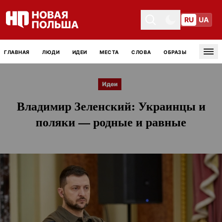
RU
UA
Toggle theme
Toggle theme
ГЛАВНАЯ
ЛЮДИ
ИДЕИ
МЕСТА
СЛОВА
ОБРАЗЫ
Tog
Идеи
Владимир Зеленский: Украинцы и
поляки — родные и равные