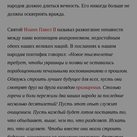
народов должно длиться вечность. Его никогда больше не
должна осквернять вражда.
Святой
Иоанн Павел II
называл разжигание ненависти
между нами вопиющим анахронизмом, недостойным
обеих наших великих наций. В посланиях к нашим
народам понтифик говорил:
«Новое тысячелетие 
требует, чтобы украинцы и поляки не оставались 
порабощенными печальными воспоминаниями о прошлом. 
Обязуясь строить лучшее будущее для всех, пусть они 
смотрят друг на друга взглядом 
примирения
. Столько 
горечи и боли пережили два наших народа за последние 
несколько десятилетий! Пусть этот опыт служит 
очищением. Пусть каждый будет готов поставить то, 
что объединяет, выше, чем то, что разделяет. Искать 
то, что исцеляет. Чтобы вместе они могли строить 
будущее, основанное на взаимном уважении, братстве, 