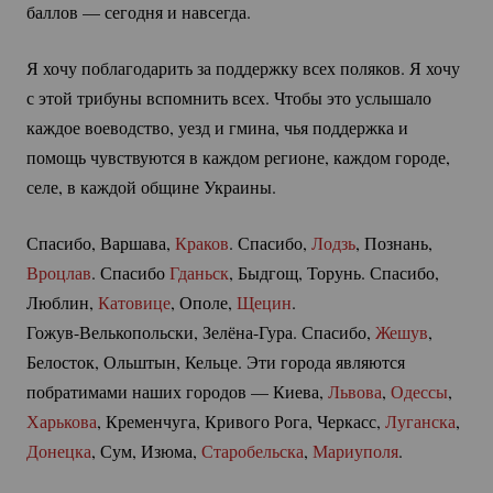
баллов — сегодня и навсегда.
Я хочу поблагодарить за поддержку всех поляков. Я хочу
с этой трибуны вспомнить всех. Чтобы это услышало
каждое воеводство, уезд и гмина, чья поддержка и
помощь чувствуются в каждом регионе, каждом городе,
селе, в каждой общине Украины.
Спасибо, Варшава,
Краков
. Спасибо,
Лодзь
, Познань,
Вроцлав
. Спасибо
Гданьск
, Быдгощ, Торунь. Спасибо,
Люблин,
Катовице
, Ополе,
Щецин
.
Гожув-Велькопольски
,
Зелёна-Гура.
Спасибо,
Жешув
,
Белосток, Ольштын, Кельце. Эти города являются
побратимами наших городов — Киева,
Львова
,
Одессы
,
Харькова
, Кременчуга, Кривого Рога, Черкасс,
Луганска
,
Донецка
, Сум, Изюма,
Старобельска
,
Мариуполя
.