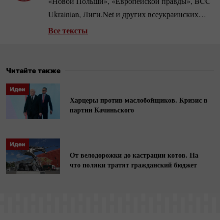
«Новой Польши», «Европейской правды», BCC
Ukrainian, Лиги.Net и других всеукраинских
изданий. Автор репортажей, в частности, из
Все тексты
прифронтовых
южно-украинских
городов во
время полномасштабного вторжения РФ.
Читайте также
Идеи
Харцеры против маслобойщиков. Кризис в
партии Качиньского
Идеи
От велодорожки до кастрации котов. На
что поляки тратят гражданский бюджет