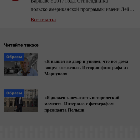
Варшаве с 2017 года. Стипендиатка
польско-американской
программы имени Лейна
Киркланда, во время которой училась в
Все тексты
Варшавском университете и исследовала тему
«Портрет украинского мигранта: как
миграционные процессы представлены в
Читайте также
украинском информационном пространстве».
Образы
«Я вышел во двор и увидел, что все дома
вокруг сожжены». История фотографа из
Мариуполя
Образы
«Я должен запечатлеть исторический
момент». Интервью с фотографом
президента Польши