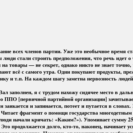
рание всех членов партии. Уже это необычное время 
ы люди стали строить предположения, что речь идет о
на товары — не секрет, однако никто не знает точно,
ают всё с самого утра. Одни покупают продукты, преж
ку и т.п. На каждом шагу заметна нервозность людей
 Зал заполнен, я с трудом нахожу сидячее место в дал
ро ППО [первичной партийной организации] зачитыва
н заикается и запинается, потеет и путается в словах
. Читает фрагмент о помощи государства многодетным
 люди начали кричать: «Каким?»). Упоминает сумму 2
Это продолжается долго,
кто-то
, наконец, начинает у
кую же реакцию. Наконец, он заканчивает и сообщает