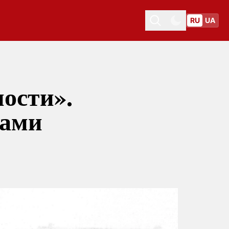
RU
UA
Toggle theme
Toggle theme
ности».
зами