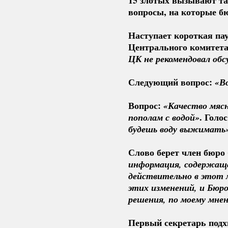
вопросы, на которые бю
Наступает короткая пау
Центрального комитета
ЦК не рекомендовал об
Следующий вопрос:
«В
Вопрос:
«Качество мяс
. Голос
пополам с водой»
будешь воду выжимать
Слово берет член бюро
информация, содержаща
действительно в этот 
этих изменений, и Бюро
решения, по моему мнен
Первый секретарь подх