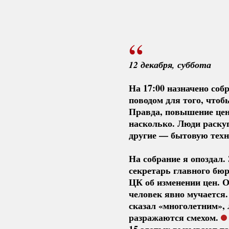
12 декабря, суббота 
На 17:00 назначено соб
поводом для того, чтоб
Правда, повышение цен 
насколько. Люди раскуп
другие — бытовую техни
На собрание я опоздал.
секретарь главного бю
ЦК об изменении цен. О
человек явно мучается
сказал «многолетним»,
разражаются смехом.
15 злотых вызывают та