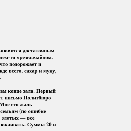
становится достаточным
чем-то
чрезвычайном.
 что подорожает и
де всего, сахар и муку,
.
ьнем конце зала. Первый
ет письмо Политбюро
. Мне его жаль —
 семьям (по ошибке
5 злотых — все
спокаивать. Суммы 20 и
, что можно задавать