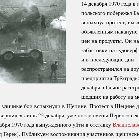
14 декабря 1970 года в 
польского побережья Б
вспыхнул протест, выз
объявленным накануне
цен на продукты. Он на
забастовки на судоверф
и в последующие дни
распространился на дру
предприятия Трёхградь
декабря в Гдыне расстр
шедших на работу на м
нь уличные бои вспыхнули в Щецине. Протест в Щецине 
вершился лишь 22 декабря, уже после смены Первого се
абря 1970 года вынужденного уйти в отставку
Владислав
д Герек). Публикуем воспоминания участников щецинск