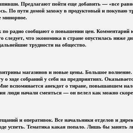
ыпивши. Предлагают пойти еще добавить — «все равно
юсь. По пути домой захожу в продуктовый и покупаю 
е минорное.
ях по радио сообщают о повышении цен. Комментарий 
о следует, что экономика в стране опустилась ниже дна
дальнейшие трудности на общество.
 
витрины магазинов и новые цены. Большое волнение
у о ходе собраний у себя на предприятиях. Оказываетс
Мне вспоминается анекдот о тиране, повышавшем нало
ия люди начали смеяться — он велел как можно скорее
  
щаний и оперативок. Все начальники отделов и дирек
езде успеть. Тематика какая попало. Лишь бы занять л