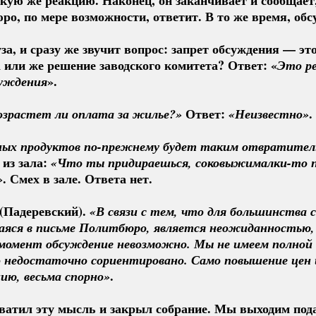
ро, по мере возможности, ответит. В то же время, об
за, и сразу же звучит вопрос: запрет обсуждения — э
 или же решение заводского комитета? Ответ: «
Это ре
».
суждения
Ответ:
.
озрастет ли оплата за жилье?»
 «Неизвестно»
ных продуктов 
по-прежнему
 будет таким отвратитель
 из зала:
«Что ты придираешься, 
соковыжималки-то
 
. Смех в зале. Ответа нет.
»
 (Падеревский).
«В связи с тем, что для большинства с
яся в письме Политбюро, является неожиданностью, 
момент обсуждение невозможно. Мы не имеем полной 
 недостаточно сориентировано. Само повышение цен и
.
ию, весьма спорно»
ватил эту мысль и закрыл собрание. Мы выходим под