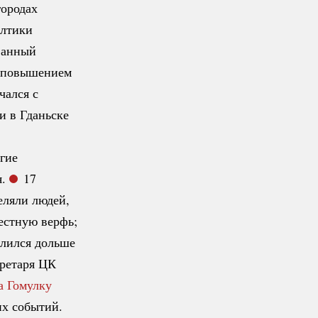
городах
алтики
ванный
 повышением
чался с
и в Гданьске
гие
я.
17
еляли людей,
естную верфь;
длился дольше
кретаря ЦК
а Гомулку
их событий.