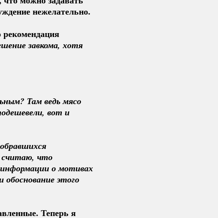
суждение нежелательно.
то рекомендация
шение завкома, хотя 
ным? Там ведь мясо 
подешевели, вот и 
обравшихся 
считаю, что 
информации о мотивах 
 обоснование этого 
авленные. Теперь я