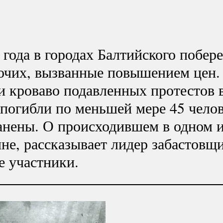
 года в городах Балтийского побе
бочих, вызванные повышением цен.
и кроваво подавленных протестов 
погибли по меньшей мере 45 челов
анены. О происходившем в одном и
не, рассказывает лидер забастовщ
е участники.