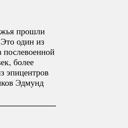
режья прошли
 Это один из
в послевоенной
ек, более
з эпицентров
иков Эдмунд