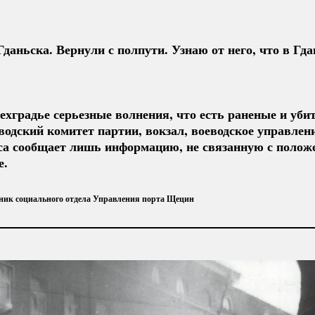
Гданьска. Вернули с полпути. Узнаю от него, что в Гд
ехградье серьезные волнения, что есть раненые и уби
еводский комитет партии, вокзал, воеводское управлен
са сообщает лишь информацию, не связанную с положе
е.
ник социального отдела Управления порта Щецин