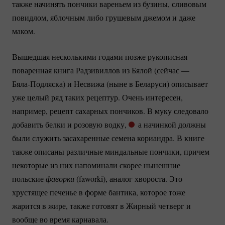
также начинять пончики вареньем из бузины, сливовым
повидлом, яблочным либо грушевым джемом и даже
маком.
Вышедшая несколькими годами позже рукописная
поваренная книга Радзивиллов из Бялой (сейчас —
Бяла-Подляска)
и Несвижа (ныне в Беларуси) описывает
уже целый ряд таких рецептур. Очень интересен,
например, рецепт сахарных пончиков. В муку следовало
добавить белки и розовую водку,
а начинкой должны
были служить засахаренные семена кориандра. В книге
также описаны различные миндальные пончики, причем
некоторые из них напоминали скорее нынешние
польские
фаворки 
(faworki), аналог хвороста. Это
хрустящее печенье в форме бантика, которое тоже
жарится в жире, также готовят в Жирный четверг и
вообще во время карнавала.