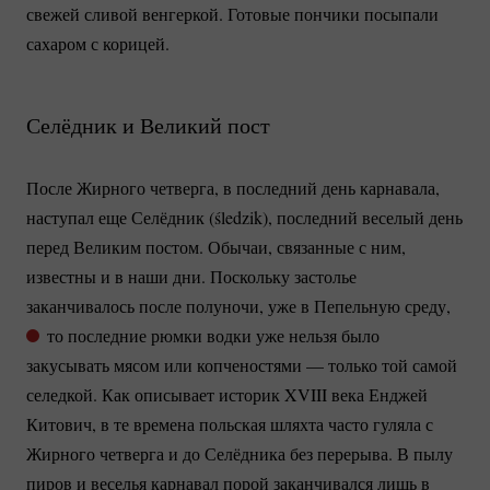
свежей сливой венгеркой. Готовые пончики посыпали
сахаром с корицей.
Селёдник и Великий пост
После Жирного четверга, в последний день карнавала,
наступал еще Селёдник (śledzik), последний веселый день
перед Великим постом. Обычаи, связанные с ним,
известны и в наши дни. Поскольку застолье
заканчивалось после полуночи, уже в Пепельную среду,
то последние рюмки водки уже нельзя было
закусывать мясом или копченостями — только той самой
селедкой. Как описывает историк XVIII века Енджей
Китович, в те времена польская шляхта часто гуляла с
Жирного четверга и до Селёдника без перерыва. В пылу
пиров и веселья карнавал порой заканчивался лишь в