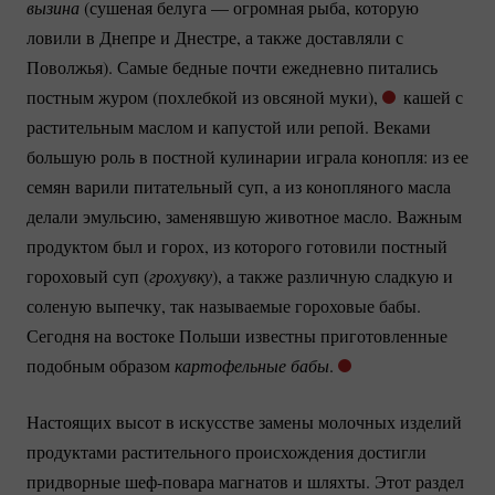
вызина 
(сушеная белуга — огромная рыба, которую
ловили в Днепре и Днестре, а также доставляли с
Поволжья). Самые бедные почти ежедневно питались
постным журом (похлебкой из овсяной муки),
кашей с
растительным маслом и капустой или репой. Веками
большую роль в постной кулинарии играла конопля: из ее
семян варили питательный суп, а из конопляного масла
делали эмульсию, заменявшую животное масло. Важным
продуктом был и горох, из которого готовили постный
гороховый суп (
грохувку
), а также различную сладкую и
соленую выпечку, так называемые гороховые бабы.
Сегодня на востоке Польши известны приготовленные
подобным образом
картофельные бабы
.
Настоящих высот в искусстве замены молочных изделий
продуктами растительного происхождения достигли
придворные
шеф-повара
магнатов и шляхты. Этот раздел