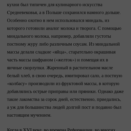
кухни был типичен для кулинарного искусства
Cредневековья, а в Польше сохранился намного дольше.
Особенно охотно в нем использовался миндаль, из
которого готовили аналог молока и творога. С помощью
миндального молока, например, добавляли густоты
постному журу либо различным соусам. Из миндальной
массы делали сладкие «яйца», старательно окрашивая
часть массы шафраном («желток») и помещая их в
яичные скорлупки. Жаренный в растительном масле
белый хлеб, в свою очередь, имитировал сало, а постную
«колбасу» производили из фруктовой массы, в которую
добавлялись острые приправы или пряники. Однако даже
такие лакомства за сорок дней, естественно, приедались,
а уж для большинства людей долгий пост и подавно был
настоящим мучением.
Когда в XVI веке, во времена Реформации, во многих