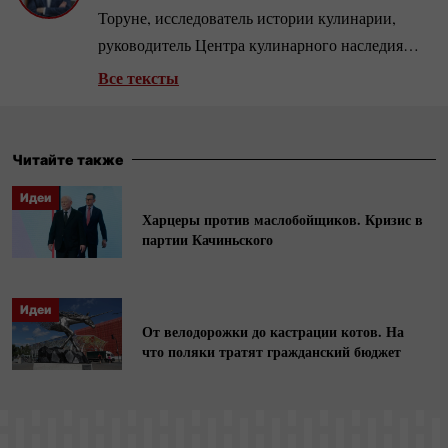
Торуне, исследователь истории кулинарии,
руководитель Центра кулинарного наследия
Факультета исторических наук УНК.
Все тексты
Руководитель семинара для докторантов,
посвященного истории и культуре питания,
инициатор и редактор книжной серии
Читайте также
Monumenta Poloniae Culinaria. Член научного
Идеи
совета Европейского института истории и
Харцеры против маслобойщиков. Кризис в
культур питания и редакции журнала
партии Качиньского
«Рукописна та книжкова спадщина України»,
сотрудничает с рестораторами и
шеф-поварами.
Идеи
От велодорожки до кастрации котов. На
что поляки тратят гражданский бюджет