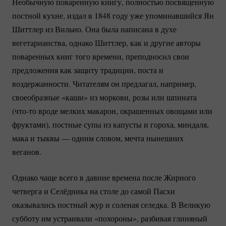
Необычную поваренную книгу, полностью посвященную
постной кухне, издал в 1848 году уже упоминавшийся Ян
Шиттлер из Вильно. Она была написана в духе
вегетарианства, однако Шиттлер, как и другие авторы
поваренных книг того времени, преподносил свои
предложения как защиту традиции, поста и
воздержанности. Читателям он предлагал, например,
своеобразные «каши» из моркови, розы или шпината
(что-то
вроде мелких макарон, окрашенных овощами или
фруктами), постные супы из капусты и гороха, миндаля,
мака и тыквы — одним словом, мечта нынешних
веганов.
Однако чаще всего в давние времена после Жирного
четверга и Селёдника на столе до самой Пасхи
оказывались постный жур и соленая селедка. В Великую
субботу им устраивали «похороны», разбивая глиняный