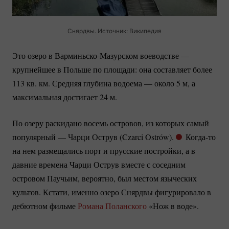
Снярдвы. Источник: Википедия
Это озеро в
Варминьско-Мазурском
воеводстве —
крупнейшее в Польше по площади: она составляет более
113 кв. км. Средняя глубина водоема — около 5 м, а
максимальная достигает 24 м.
По озеру раскидано восемь островов, из которых самый
популярный — Чарци Острув (Czarci Ostrów).
Когда-то
на нем размещались порт и прусские постройки, а в
давние времена Чарци Острув вместе с соседним
островом Паучьим, вероятно, был местом языческих
культов. Кстати, именно озеро Снярдвы фигурировало в
дебютном фильме
Романа Поланского
«Нож в воде».