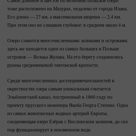
Самое длинное и шестое по величине польское озеро
тоже расположено на Мазурах, недалеко от города Илава.
Его длина — 27 км, а максимальная ширина — 2,4 км.
При этом оно не слишком глубокое: в среднем около 4 м.
Озеро славится многочисленными заливами и островами,
здесь же находится один из самых больших в Польше
островов — Велька Жулава. На его берегу сохранились
руины средневековой тевтонской крепости.
Среди многочисленных достопримечательностей в
окрестностях озера самым уникальным считается
Эльблонгский канал, построенный в 1860 году по
проекту прусского инженера Якоба Георга Стеенке. Одна
из самых живописных водных артерий Европы,
соединяющая озеро Езёрак с Вислинским заливом, до сих
пор функционирует в неизменном виде.