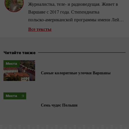
Журналистка, теле- и радиоведущая. Живет в
Варшаве с 2017 года. Стипендиатка
польско-американской
программы имени Лейна
Киркланда, во время которой училась в
Все тексты
Варшавском университете и исследовала тему
«Портрет украинского мигранта: как
миграционные процессы представлены в
Читайте также
украинском информационном пространстве».
Места
Самые‌ ‌колоритные‌ ‌улочки‌ ‌Варшавы‌
Места
Семь чудес Польши