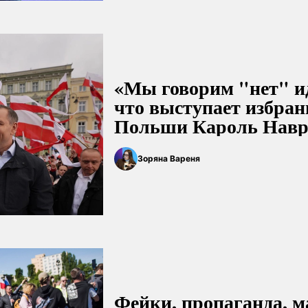
«Мы говорим "нет" и
что выступает избра
Польши Кароль Нав
Зоряна Вареня
Фейки, пропаганда, 