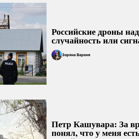
Российские дроны на
случайность или сиг
Зоряна Вареня
Петр Кашувара: За в
понял, что у меня ест