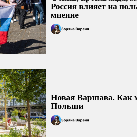
Россия влияет на пол
мнение
Зоряна Вареня
Новая Варшава. Как 
Польши
Зоряна Вареня