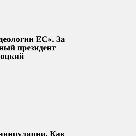
деологии ЕС». За
нный президент
роцкий
манипуляции. Как