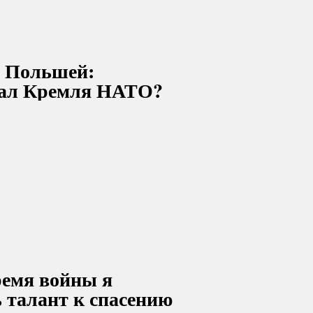
д Польшей:
нал Кремля НАТО?
ремя войны я
ь талант к спасению