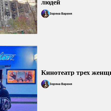
людей
Зоряна Вареня
Кинотеатр трех женщ
Зоряна Вареня