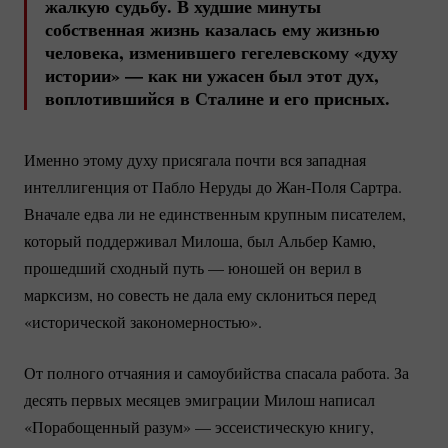
жалкую судьбу. В худшие минуты
собственная жизнь казалась ему жизнью
человека, изменившего гегелевскому «духу
истории» — как ни ужасен был этот дух,
воплотившийся в Сталине и его присных.
Именно этому духу присягала почти вся западная
интеллигенция от Пабло Неруды до
Жан-Поля
Сартра.
Вначале едва ли не единственным крупным писателем,
который поддерживал Милоша, был Альбер Камю,
прошедший сходный путь — юношей он верил в
марксизм, но совесть не дала ему склониться перед
«исторической закономерностью».
От полного отчаяния и самоубийства спасала работа. За
десять первых месяцев эмиграции Милош написал
«Порабощенный разум» — эссеистическую книгу,