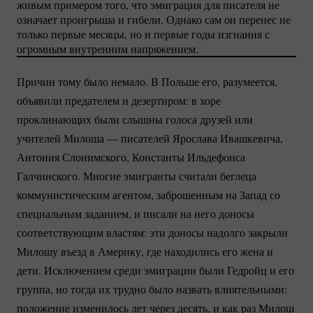
живым примером того, что эмиграция для писателя не
означает проигрыша и гибели. Однако сам он перенес не
только первые месяцы, но и первые годы изгнания с
огромным внутренним напряжением.
Причин тому было немало. В Польше его, разумеется,
объявили предателем и дезертиром: в хоре
проклинающих были слышны голоса друзей или
учителей Милоша — писателей Ярослава Ивашкевича,
Антония Слонимского, Константы Ильдефонса
Галчинского. Многие эмигранты считали беглеца
коммунистическим агентом, заброшенным на Запад со
специальным заданием, и писали на него доносы
соответствующим властям: эти доносы надолго закрыли
Милошу въезд в Америку, где находились его жена и
дети. Исключением среди эмиграции были Гедройц и его
группа, но тогда их трудно было назвать влиятельными:
положение изменилось лет через десять, и как раз Милош