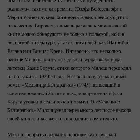
чем-то
она перекликается с книгами «усадебного
реализма», такими как романы Юзефа Вейссенгофа и
Марии Родзевичувны, хотя значительно превосходит их
по качеству. Впрочем, явные параллели к милошевской
книге можно обнаружить не только в польской, но и в
литовской литературе, у таких писателей, как Шатрийос
Рагана или Винцас Креве. Интересно, что несколько
раньше Милоша книгу «о чертях и вурдалаках» издал
литовец Казис Борута, стихи которого Милош переводил
на польский в 1930-е годы. Это был полуфольклорный
роман «Мельница Балтарагиса» (1945), вышедший в
советизированной Литве и вскоре запрещенный (сам
Борута угодил в сталинскую тюрьму). О «Мельнице
Балтарагиса» Милош узнал через много лет после выхода
своей книги, и все же это совпадение поучительно.
Можно говорить о дальних перекличках с русской