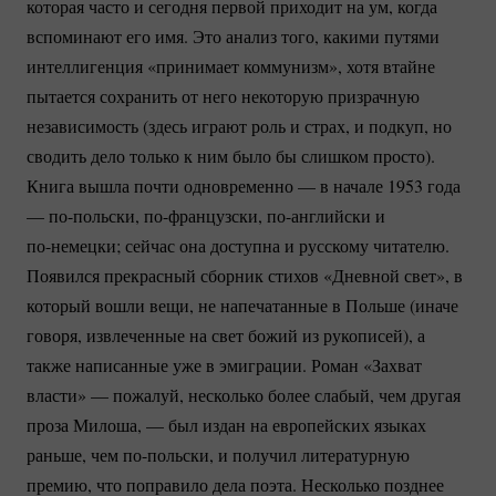
которая часто и сегодня первой приходит на ум, когда
вспоминают его имя. Это анализ того, какими путями
интеллигенция «принимает коммунизм», хотя втайне
пытается сохранить от него некоторую призрачную
независимость (здесь играют роль и страх, и подкуп, но
сводить дело только к ним было бы слишком просто).
Книга вышла почти одновременно — в начале 1953 года
—
по-польски
,
по-французски
,
по-английски
и
по-немецки;
сейчас она доступна и русскому читателю.
Появился прекрасный сборник стихов «Дневной свет», в
который вошли вещи, не напечатанные в Польше (иначе
говоря, извлеченные на свет божий из рукописей), а
также написанные уже в эмиграции. Роман «Захват
власти» — пожалуй, несколько более слабый, чем другая
проза Милоша, — был издан на европейских языках
раньше, чем
по-польски
, и получил литературную
премию, что поправило дела поэта. Несколько позднее