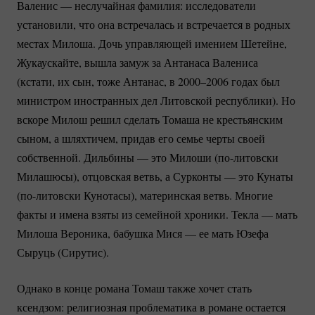
Валенис — неслучайная фамилия: исследователи
установили, что она встречалась и встречается в родных
местах Милоша. Дочь управляющей имением Шетейне,
Жукаускайте, вышла замуж за Антанаса Валениса
(кстати, их сын, тоже Антанас, в 2000–2006 годах был
министром иностранных дел Литовской республики). Но
вскоре Милош решил сделать Томаша не крестьянским
сыном, а шляхтичем, придав его семье черты своей
собственной. Дильбины — это Милоши
(по-литовски
Милашюсы), отцовская ветвь, а Сурконты — это Кунаты
(по-литовски
Кунотасы), материнская ветвь. Многие
факты и имена взяты из семейной хроники. Текла — мать
Милоша Вероника, бабушка Мися — ее мать Юзефа
Сыруць (Сирутис).
Однако в конце романа Томаш также хочет стать
ксендзом: религиозная проблематика в романе остается