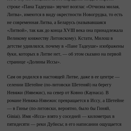
строке «Пана Тадеуша» звучит возглас «Отчизна милая,
Литва», имеются в виду окрестности Новогрудка, то есть
не современная Литва, а Беларусь (называвшаяся
«Литвой», так как до конца XVIII века она принадлежала
Великому княжеству Литовскому). Кстати, Милош в
детстве удивлялся, почему в «Пане Тадеуше» изображены
буки, которых в Литве нет, — об этом сказано на первой
странице «Долины Иссы».
Сам он родился в настоящей Литве, даже в ее центре —
селении Шетейне
(по-литовски
Шетеняй) на берегу
Невяжи (Нявежис), на север от Ковно (Каунаса). В
романе
Невяжа-Нявежис
превращается в Иссу, а Шетейне
— в Гинье
(по-литовски
, вероятно, было бы Гиняй,
Giniai). Имя «Исса» взято у соседней — километрах в
пятидесяти — реки Дубисы; в его написании ощущается