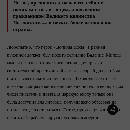
Литве, пред­почитал называть себя не
поляком и не литовцем, а последним
гражданином Великого княжества
Литовского — в
чем-то
более человечной
страны.
Любопытно, что герой «Долины Иссы» в ранней
рукописи должен был носить фамилию Валенис. Милош
мыслил его как этнического литовца, отпрыска
состоятельной крестьянской семьи, который должен был
стать священником и епископом. Духовную стезю в те
времена избирали многие литовские интеллигенты, в том
числе писатели и поэты. В царскую эпоху только она
была доступна для литовца, получившего образование,
но желающего оставаться в Литве, прочие должны были
искать себе работу в других уголках империи.