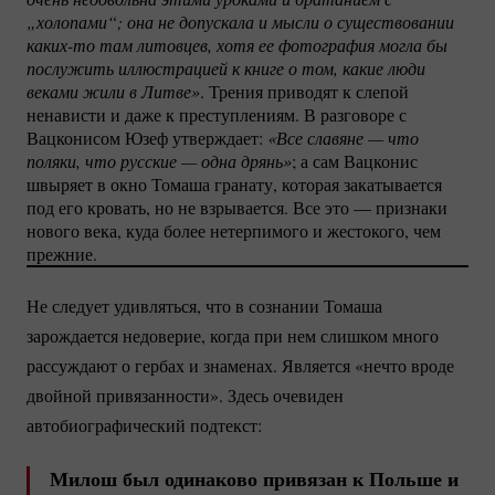
„холопами“; она не допускала и мысли о существовании 
каких-то
 там литовцев, хотя ее фотография могла бы 
послужить иллюстрацией к книге о том, какие люди 
веками жили в Литве»
. Трения приводят к слепой
ненависти и даже к преступлениям. В разговоре с
Вацконисом Юзеф утверждает:
«Все славяне — что 
поляки, что русские — одна дрянь»
; а сам Вацконис
швыряет в окно Томаша гранату, которая закатывается
под его кровать, но не взрывается. Все это — признаки
нового века, куда более нетерпимого и жестокого, чем
прежние.
Не следует удивляться, что в сознании Томаша
зарождается недоверие, когда при нем слишком много
рассуждают о гербах и знаменах. Является «нечто вроде
двойной привязанности». Здесь очевиден
автобиографический подтекст:
Милош был одинаково привязан к Польше и