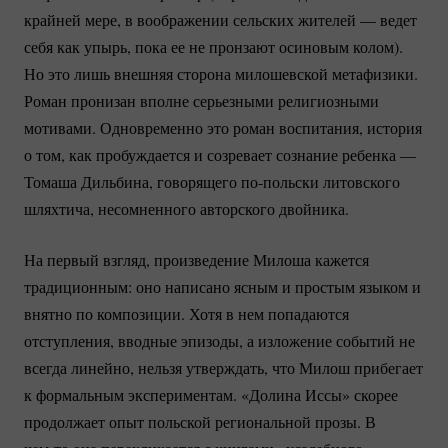
крайней мере, в воображении сельских жителей — ведет
себя как упырь, пока ее не пронзают осиновым колом).
Но это лишь внешняя сторона милошевской метафизики.
Роман пронизан вполне серьезными религиозными
мотивами. Одновременно это роман воспитания, история
о том, как пробуждается и созревает сознание ребенка —
Томаша Дильбина, говорящего
по-польски
литовского
шляхтича, несомненного авторского двойника.
На первый взгляд, произведение Милоша кажется
традиционным: оно написано ясным и простым языком и
внятно по композиции. Хотя в нем попадаются
отступления, вводные эпизоды, а изложение событий не
всегда линейно, нельзя утверждать, что Милош прибегает
к формальным экспериментам. «Долина Иссы» скорее
продолжает опыт польской региональной прозы. В