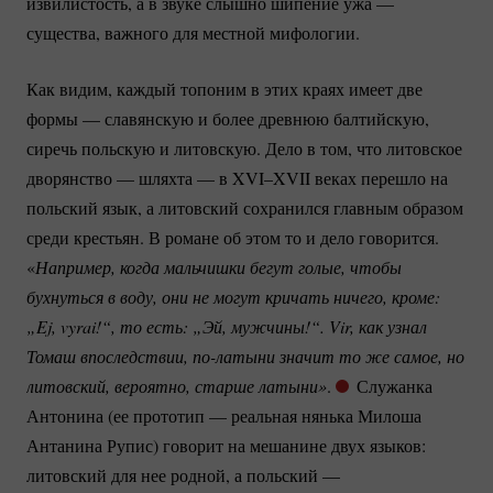
извилистость, а в звуке слышно шипение ужа —
существа, важного для местной мифологии.
Как видим, каждый топоним в этих краях имеет две
формы — славянскую и более древнюю балтийскую,
сиречь польскую и литовскую. Дело в том, что литовское
дворянство — шляхта — в XVI–XVII веках перешло на
польский язык, а литовский сохранился главным образом
среди крестьян. В романе об этом то и дело говорится.
«
Например, когда мальчишки бегут голые, чтобы 
бухнуться в воду, они не могут кричать ничего, кроме: 
„Ej, vyrai!“, то есть: „Эй, мужчины!“. Vir, как узнал 
Томаш впоследствии, 
по-латыни
 значит то же самое, но 
литовский, вероятно, старше латыни»
.
Служанка
Антонина (ее прототип — реальная нянька Милоша
Антанина Рупис) говорит на мешанине двух языков:
литовский для нее родной, а польский —