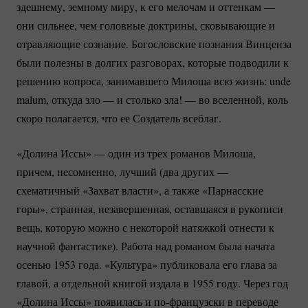
здешнему, земному миру, к его мелочам и оттенкам —
они сильнее, чем головные доктрины, сковывающие и
отравляющие сознание. Богословские познания Винценза
были полезны в долгих разговорах, которые подводили к
решению вопроса, занимавшего Милоша всю жизнь: unde
malum, откуда зло — и столько зла! — во вселенной, коль
скоро полагается, что ее Создатель всеблаг.
«Долина Иссы» — один из трех романов Милоша,
причем, несомненно, лучший (два других —
схематичный «Захват власти», а также «Парнасские
горы», странная, незавершенная, оставшаяся в рукописи
вещь, которую можно с некоторой натяжкой отнести к
научной фантастике). Работа над романом была начата
осенью 1953 года. «Культура» публиковала его глава за
главой, а отдельной книгой издала в 1955 году. Через год
«Долина Иссы» появилась и
по-французски
в переводе