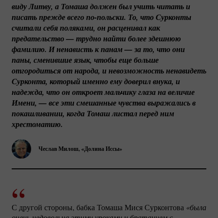
виду Литву, а Томаша должен был учить читать и 
писать прежде всего 
по-польски.
 То, что Сурконты 
считали себя поляками, он расценивал как 
предательство — трудно найти более здешнюю 
фамилию. И ненависть к панам — за то, что они 
паны, сменившие язык, чтобы еще больше 
отгородиться от народа, и невозможность ненавидеть 
Сурконта, который именно ему доверил внука, и 
надежда, что он откроет мальчику глаза на величие 
Имени, — все эти смешанные чувства выражались в 
покашливании, когда Томаш листал перед ним 
хрестоматию.
Чеслав Милош, «Долина Иссы»
С другой стороны, бабка Томаша Мися Сурконтова
«была 
очень недовольна этими уроками и братанием с 