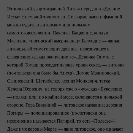
Этнический узор тогдашней Литвы передан в «Долине
Иссы» с немалой точностью. По форме имен и фамилий
можно судить о литовском или польском
самоотождествлении. Пакенас, Вацконис, колдун
Масюлис, «погирский американец» Балуодис — явные
литовцы, об этом говорит древнее, исчезнувшее в
славянских языках окончание «с». Девочка Онуте, с
которой Томаш проходит первые уроки секса, — литовка
(по-польски
она была бы Ануся). Домчо Малиновский,
Сыпневский, Шатыбелко, ксендз Монкевич, тетка
Хелена Юхневич, не говоря уже о «чужаках» Буковских
— поляки или, по крайней мере, склоняются к польской
стороне. Гора Вилайняй — литовское название; деревня
Погиры — полонизированное
(по-литовски
она
несомненно называется Пагиряй, то есть «Полесье»).
Даже имя коровы Марге — явно литовское, оно означает