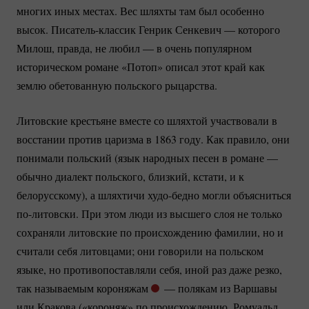
многих иных местах. Вес шляхты там был особенно
высок.
Писатель-классик
Генрик Сенкевич — которого
Милош, правда, не любил — в очень популярном
историческом романе «Потоп» описал этот край как
землю обетованную польского рыцарства.
Литовские крестьяне вместе со шляхтой участвовали в
восстании против царизма в 1863 году. Как правило, они
понимали польский (язык народных песен в романе —
обычно диалект польского, близкий, кстати, и к
белорусскому), а шляхтичи
худо-бедно
могли объясниться
по-литовски.
При этом люди из высшего слоя не только
сохраняли литовские по происхождению фамилии, но и
считали себя литовцами; они говорили на польском
языке, но противопоставляли себя, иной раз даже резко,
так называемым короняжам
— полякам из Варшавы
или Кракова («короняж» по происхождению, Ромуальд