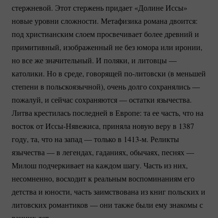
стержневой. Этот стержень придает «Долине Иссы»
новые уровни сложности. Метафизика романа двоится:
под христианским слоем просвечивает более древний и
примитивный, изображенный не без юмора или иронии,
но все же значительный. И поляки, и литовцы —
католики. Но в среде, говорящей
по-литовски
(в меньшей
степени в польскоязычной), очень долго сохранялись —
пожалуй, и сейчас сохраняются — остатки язычества.
Литва крестилась последней в Европе: та ее часть, что на
восток от
Иссы-Нявежиса
, приняла новую веру в 1387
году, та, что на запад — только в
1413-м.
Реликты
язычества — в легендах, гаданиях, обычаях, песнях —
Милош подчеркивает на каждом шагу. Часть из них,
несомненно, восходит к реальным воспоминаниям его
детства и юности, часть заимствована из книг польских и
литовских романтиков — они также были ему знакомы с
ранних лет.