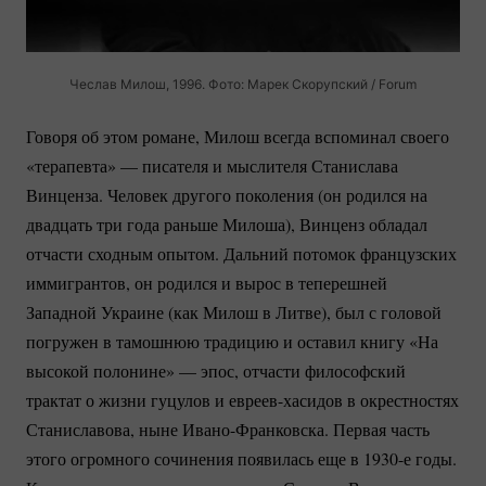
Чеслав Милош, 1996. Фото: Марек Скорупский / Forum
Говоря об этом романе, Милош всегда вспоминал своего
«терапевта» — писателя и мыслителя Станислава
Винценза. Человек другого поколения (он родился на
двадцать три года раньше Милоша), Винценз обладал
отчасти сходным опытом. Дальний потомок французских
иммигрантов, он родился и вырос в теперешней
Западной Украине (как Милош в Литве), был с головой
погружен в тамошнюю традицию и оставил книгу «На
высокой полонине» — эпос, отчасти философский
трактат о жизни гуцулов и
евреев-хасидов
в окрестностях
Станиславова, ныне
Ивано-Франковска.
Первая часть
этого огромного сочинения появилась еще в 1930-е годы.