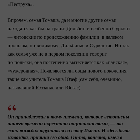
«Пеструха».
Впрочем, семья Томаша, да и многие другие семьи
находятся как бы на грани: Дильбин и особенно Сурконт
— литовские по происхождению фамилии, в далеком
прошлом,
по-видимому
, Дильбинас и Суркантас. Но так
как семья уже не в первом поколении говорит
по-польски
, она постепенно вытесняется как «панская»,
«чужеродная». Появляются литовцы нового поколения,
такие как учитель Томаша Юзеф (сам себя, очевидно,
называвший Юозапас или Юозас).
Он принадлежал к тому племени, которое летописцы 
нашего времени окрестили националистами, — то 
есть жаждал трудиться во славу Имени. И здесь была 
загвоздка, причина его обид. 
Он-то
, конечно, имел в 