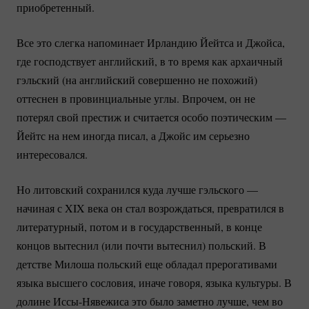
приобретенный.
Все это слегка напоминает Ирландию Йейтса и Джойса,
где господствует английский, в то время как архаичный
гэльский (на английский совершенно не похожий)
оттеснен в провинциальные углы. Впрочем, он не
потерял свой престиж и считается особо поэтическим —
Йейтс на нем иногда писал, а Джойс им серьезно
интересовался.
Но литовский сохранился куда лучше гэльского —
начиная с XIX века он стал возрождаться, превратился в
литературный, потом и в государственный, в конце
концов вытеснил (или почти вытеснил) польский. В
детстве Милоша польский еще обладал прерогативами
языка высшего сословия, иначе говоря, языка культуры. В
долине
Иссы-Нявежиса
это было заметно лучше, чем во