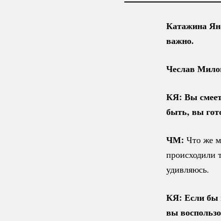
Катажина Яно
важно.
Чеслав Мило
КЯ: Вы смеете
быть, вы гот
ЧМ:
Что же мн
происходили т
удивляюсь.
КЯ: Если бы 
вы воспольз