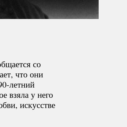
общается со
ает, что они
90-летний
е взяла у него
бви, искусстве