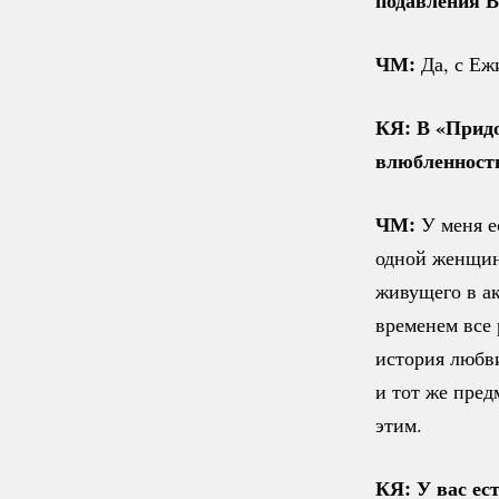
ЧМ:
Да, с Еж
КЯ: В «Придо
влюбленнос
ЧМ:
У меня ес
одной женщин
живущего в ак
временем все 
история любви
и тот же пред
этим.
КЯ: У вас ес