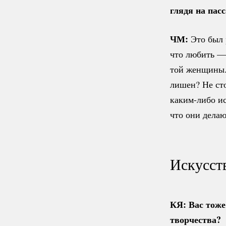
глядя на пас
ЧМ:
Это был 
что любить —
той женщины.
лишен? Не ст
каким-либо
ис
что они делаю
Искусст
КЯ: Вас тоже
творчества?