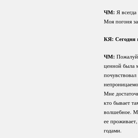
ЧМ:
Я всегда
Моя погоня з
КЯ: Сегодня 
ЧМ:
Пожалуй
ценной была 
почувствовал 
непроницаемой
Мне достаточн
кто бывает та
волшебное. Мо
ее проживает,
годами.