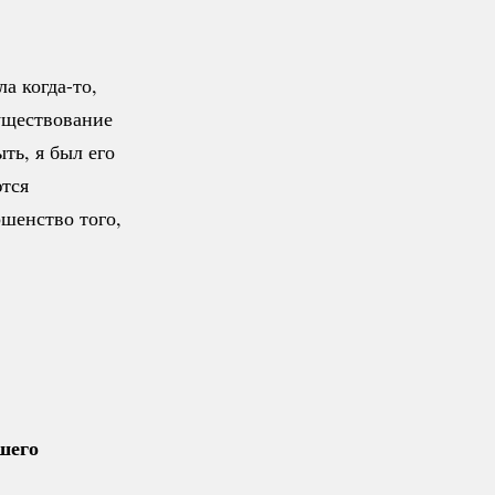
ала
когда-то
,
уществование
ть, я был его
ются
шенство того,
шего