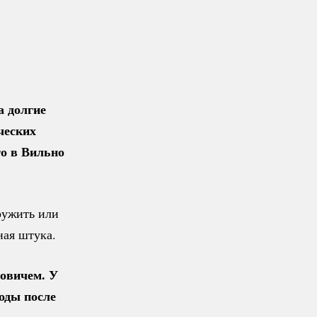
а долгие
ческих
то в Вильно
ружить или
ная штука.
ровичем. У
оды после