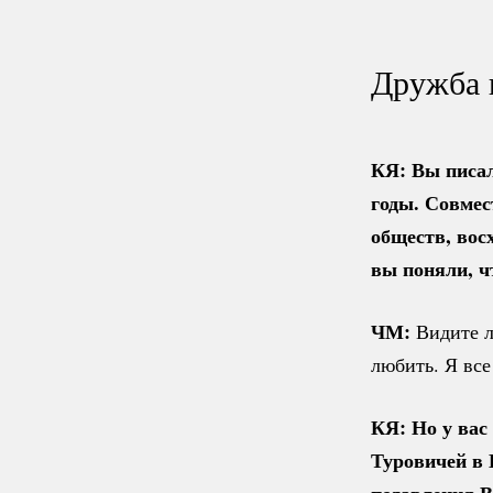
Дружба 
КЯ: Вы писал
годы. Совмес
обществ, вос
вы поняли, ч
ЧМ:
Видите л
любить. Я все
КЯ: Но у вас
Туровичей в 
подавления В