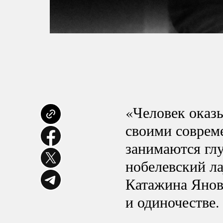
«Человек оказы
своими совреме
занимаются гл
нобелевский ла
Катажина Янов
и одиночестве.