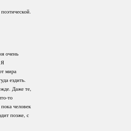
 поэтической.
ня очень
 Я
от мира
уда ездить.
ежде. Даже те,
что-то
 пока человек
дит позже, с