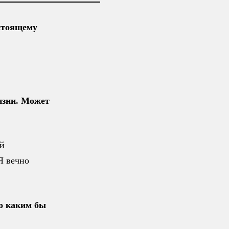
стоящему
жизни. Может
ой
Я вечно
о каким бы