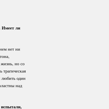
. Имеет ли
нем нет ни
тона,
 жизнь, но со
нь трагическая
я любить один
властны над
ы испытали,