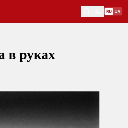
RU
UA
Toggle theme
Toggle theme
 в руках