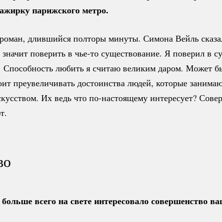
сажирку парижского метро.
роман, длившийся полторы минуты. Симона Вейль сказ
 значит поверить в
чье-то
существование. Я поверил в с
 Способность любить я считаю великим даром. Может бы
оит преувеличивать достоинства людей, которые занима
кусством. Их ведь что
по-настоящему
интересует? Совер
т.
во
 больше всего на свете интересовало совершенство ва