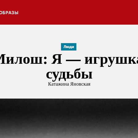
ОБРАЗЫ
Люди
Милош: Я — игрушка
судьбы
Катажина Яновская