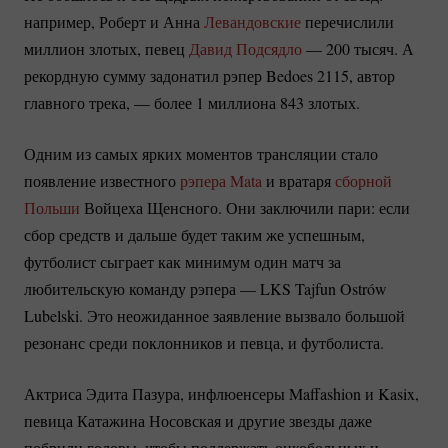
например, Роберт и Анна
Левандовские
перечислили
миллион злотых, певец
Давид Подсядло
— 200 тысяч. А
рекордную сумму задонатил рэпер Bedoes 2115, автор
главного трека, — более 1 миллиона 843 злотых.
Одним из самых ярких моментов трансляции стало
появление известного
рэпера Mata
и вратаря
сборной
Польши
Войцеха Щенсного. Они заключили пари: если
сбор средств и дальше будет таким же успешным,
футболист сыграет как минимум один матч за
любительскую команду рэпера — LKS Tajfun Ostrów
Lubelski. Это неожиданное заявление вызвало большой
резонанс среди поклонников и певца, и футболиста.
Актриса Эдита Пазура, инфлюенсеры Maffashion и Kasix,
певица Катажина Носовская и другие звезды даже
побрили головы, чтобы поддержать онкобольных и