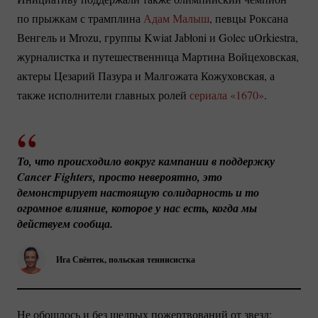
по прыжкам с трамплина
Адам Малыш
, певцы Роксана
Венгель и Mrozu, группы Kwiat Jabłoni и Golec uOrkiestra,
журналистка и путешественница Мартина Войцеховская,
актеры Цезарий Пазура и Малгожата Кожуховская, а
также исполнители главных ролей
сериала «1670»
.
То, что происходило вокруг кампании в поддержку 
Cancer Fighters, просто невероятно, это 
демонстрирует настоящую солидарность и то 
огромное влияние, которое у нас есть, когда мы 
действуем сообща.
Ига Свёнтек, польская теннисистка
Не обошлось и без щедрых пожертвований от звезд: