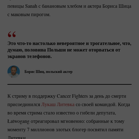
певицы Sanah с банановым хлебом и актера Бориса Шица
с маковым пирогом.
Это
что-то
настолько невероятное и трогательное, что,
думаю, половина Польши не может оторваться от
экранов телефонов.
Борис Шиц, польский актер
К стриму в поддержку Cancer Fighters за день до смерти
присоединился
Лукаш Литевка
со своей командой. Когда
во время стрима стало известно о гибели депутата,
Łatwogang отреагировал мгновенно: собранные к тому
моменту 7 миллионов злотых блогер посвятил памяти
Литевки.