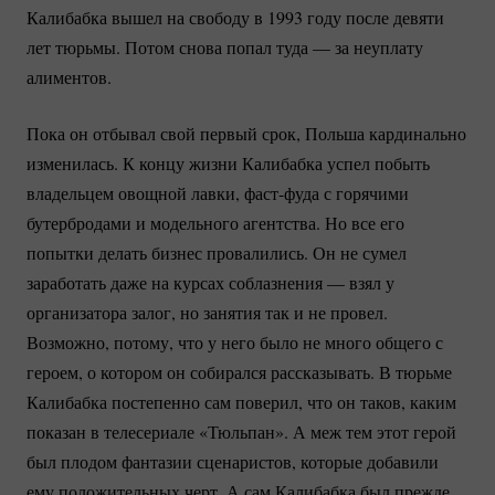
Калибабка вышел на свободу в 1993 году после девяти
лет тюрьмы. Потом снова попал туда — за неуплату
алиментов.
Пока он отбывал свой первый срок, Польша кардинально
изменилась. К концу жизни Калибабка успел побыть
владельцем овощной лавки,
фаст-фуда
с горячими
бутербродами и модельного агентства. Но все его
попытки делать бизнес провалились. Он не сумел
заработать даже на курсах соблазнения — взял у
организатора залог, но занятия так и не провел.
Возможно, потому, что у него было не много общего с
героем, о котором он собирался рассказывать. В тюрьме
Калибабка постепенно сам поверил, что он таков, каким
показан в телесериале «Тюльпан». А меж тем этот герой
был плодом фантазии сценаристов, которые добавили
ему положительных черт. А сам Калибабка был прежде