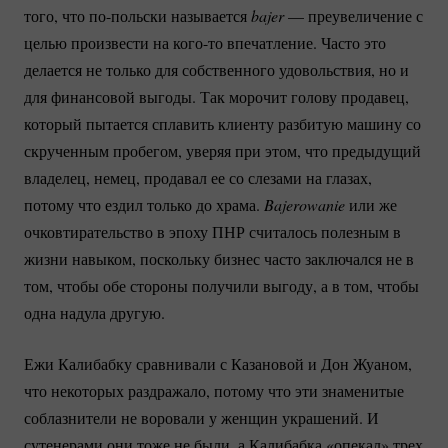
того, что
по-польски
называется
bajer
— преувеличение с
целью произвести на
кого-то
впечатление. Часто это
делается не только для собственного удовольствия, но и
для финансовой выгоды. Так морочит голову продавец,
который пытается сплавить клиенту разбитую машину со
скрученным пробегом, уверяя при этом, что предыдущий
владелец, немец, продавал ее со слезами на глазах,
потому что ездил только до храма.
Bajerowanie
или же
очковтирательство в эпоху ПНР считалось полезным в
жизни навыком, поскольку бизнес часто заключался не в
том, чтобы обе стороны получили выгоду, а в том, чтобы
одна надула другую.
Ежи Калибабку сравнивали с Казановой и Дон Жуаном,
что некоторых раздражало, потому что эти знаменитые
соблазнители не воровали у женщин украшений. И
сутенерами они тоже не были, а Калибабка «опекал» трех