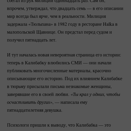
сбегал из рук милиции одиннадцать раз. Сам он,
впрочем, утверждал, что двадцать семь — в его описании
мир всегда был ярче, чем в реальности. Милиция
задержала «Тюльпана» в 1982 году в ресторане Halka в
малопольской Щавнице. Он предстал перед судом и
получил пятнадцать лет.
И тут началась новая невероятная страница его истории:
теперь в Калибабку влюбились СМИ — они начали
публиковать многочисленные материалы, красочно
описывающие его историю. Под их влиянием Калибабке
в тюрьму присылали письма незнакомые женщины,
заверявшие его в своей любви.
«Ты крал у одних, чтобы 
осчастливить других»
, — написала ему
пятнадцатилетняя девушка.
Психологи пришли к выводу, что Калибабка — это