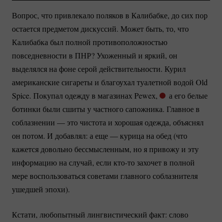
Вопрос, что привлекало поляков в Калибабке, до сих пор
остается предметом дискуссий. Может быть, то, что
Калибабка был полной противоположностью
повседневности в ПНР? Ухоженный и яркий, он
выделялся на фоне серой действительности. Курил
американские сигареты и благоухал туалетной водой Old
Spice. Покупал одежду в магазинах Peweх,
а его белые
ботинки были сшиты у частного сапожника. Главное в
соблазнении — это чистота и хорошая одежда, объяснял
он потом. И добавлял: а еще — курица на обед (что
кажется довольно бессмысленным, но я привожу и эту
информацию на случай, если
кто-то
захочет в полной
мере воспользоваться советами главного соблазнителя
ушедшей эпохи).
Кстати, любопытный лингвистический факт: слово