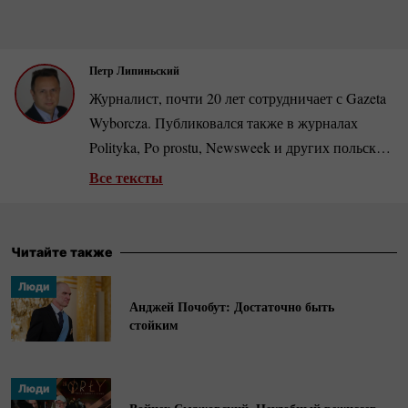
Петр Липиньский
Журналист, почти 20 лет сотрудничает с Gazeta
Wyborcza. Публиковался также в журналах
Polityka, Po prostu, Newsweek и других польских
и зарубежных изданиях. Автор документальных
Все тексты
фильмов. Занимается периодом
коммунистической власти в Польше, автор книг
«Берут. Когда партия была богом», «Абсудры
Читайте также
ПНР» и др. Номинант нескольких
Люди
журналистских премий, включен в список ста
Анджей Почобут: Достаточно быть
лучших польских репортеров.
стойким
Люди