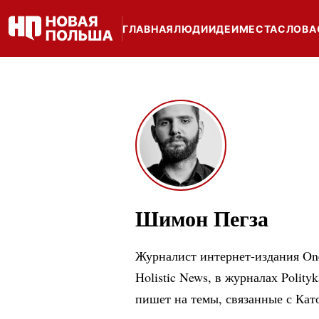
ГЛАВНАЯ
ЛЮДИ
ИДЕИ
МЕСТА
СЛОВА
Шимон Пегза
Журналист
интернет-издания
One
Holistic News, в журналах Polity
пишет на темы, связанные с Кат