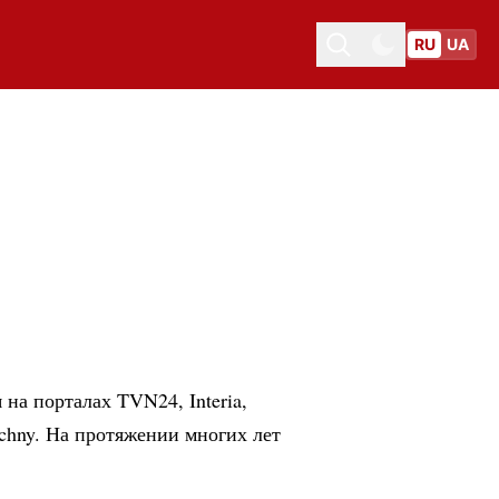
RU
UA
Toggle theme
Toggle theme
 на порталах TVN24, Interia,
zechny. На протяжении многих лет