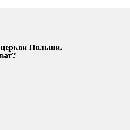
 церкви Польши.
оват?