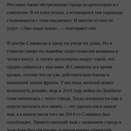
Россияне также обстреливали города из артиллерии и с
самолетов. Я-то пока уехала, а остающиеся там украинцы
сталкиваются с этим ежедневно. И многие из них не
уедут.
«Это наша земля»
, — повторяют они.
В центре Славянска в среду на улице ни души. Но в
главном сквере на скамейке сидит пожилая женщина и
читает книгу. А грохот артиллерии вокруг такой, что
трудно собраться с мыслями. В Славянске все время
шумно, потому что он уже действительно близко к
нынешней линии фронта. У местных жителей может
возникнуть дежавю, ведь в 2014 году война на Донбассе
тоже начиналась с этого города. Тогда сепаратисты еще в
апреле пытались его занять — это удалось им в начале
мая, а в начале июля того же
2014-го
Славянск был
освобожден. Приветственный знак с названием города в
ходе боев был обстрелян, и потом вокруг отверстий