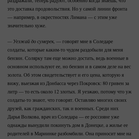
раздражали, теперь радуют, особенно когда знаешь, что
это доставка продовольствия. Но у самой линии фронта
— например, в окрестностях Лимана — с этим уже
значительно хуже.
— Уезжай до сумерек,
— говорят мне в Соледаре
солдаты, которые
каким-то
чудом раздобыли для меня
бензин. Солярку там еще можно достать, ведь военные в
основном используют ее, но бензин и в самом деле на вес
золота. Об этом свидетельствует и его цена, которую я
вижу, выезжая из Донбасса через Покровск: 80 гривен за
литр — то есть около 12 злотых. Я уезжаю, потому что уж
солдаты-то
знают, что говорят. Оставляю многих своих
друзей, как гражданских, так и военных. Среди них
Дарья Волкова, врач из Соледара — ее россияне уже
однажды вынудили покинуть дом в Донецке, а жилье ее
родителей в Мариинке разбомбили. Она приносит мне на