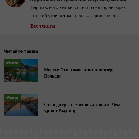
Варшавского университета, соавтор четырех
книг об угле, в том числе, «Черное золото.
Войны за уголь из Донбасса» совместно с
Все тексты
Михалом Потоцким (за двухлетнее
расследование авторы были удостоены, в
частности, премии Grand Press и премии им.
Читайте также
Дариуша Фикуса).
Места
Морске Око: самое известное озеро
Польши
Места
Сэлинджер и памятник джинсам. Чем
удивит Быдгощ