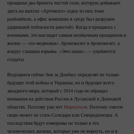
прощанье два брикета чистой соли, которую добывают
здесь на шахтах «Артемсил» (одну из них тоже
разбомбили, а офис компании в среду был разрушен
ударившей поблизости ракетой). Когда я прощаюсь с
военными, это выглядит самым необычным прощанием в
жизни —
«по-медвежьи»
, бронежилет в бронежилет, а
вокруг слышны взрывы.
«Это наши»
, — улыбаются
солдаты.
Ведущиеся сейчас бои за Донбасс определят не только
будущее этой войны и Украины, но и будущее всего
западного мира, который с 2014 года не обращал
внимания на действия России в Луганской и Донецкой
областях. Поэтому уже нет
Мариуполя
. Поэтому совсем
скоро может не стать Соледара или Северодонецка. А
последствия будут измеримы не только в тех
человеческих жизнях, которые уже не вернуть, но и в