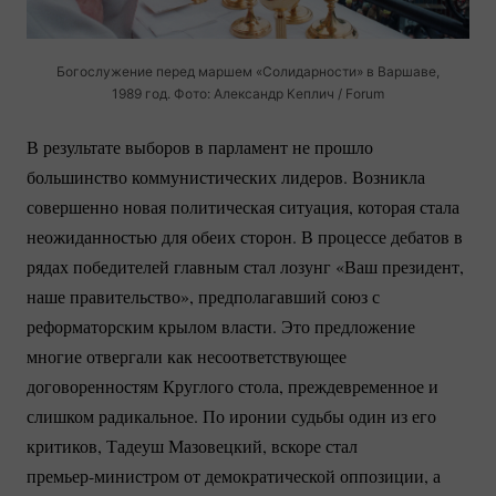
Богослужение перед маршем «Солидарности» в Варшаве,
1989 год. Фото: Александр Кеплич / Forum
В результате выборов в парламент не прошло
большинство коммунистических лидеров. Возникла
совершенно новая политическая ситуация, которая стала
неожиданностью для обеих сторон. В процессе дебатов в
рядах победителей главным стал лозунг «Ваш президент,
наше правительство», предполагавший союз с
реформаторским крылом власти. Это предложение
многие отвергали как несоответствующее
договоренностям Круглого стола, преждевременное и
слишком радикальное. По иронии судьбы один из его
критиков, Тадеуш Мазовецкий, вскоре стал
премьер-министром
от демократической оппозиции, а