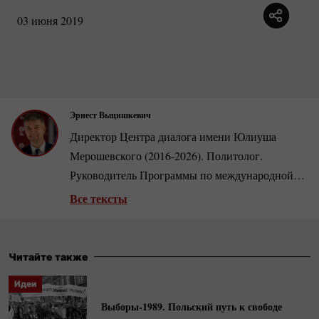
03 июня 2019
Эрнест Выцишкевич
Директор Центра диалога имени Юлиуша
Мерошевского
(2016-2026).
Политолог.
Руководитель Программы по международной
экономике и энергетической безопасности и
Все тексты
старший научный сотрудник Польского
института международных дел (PISM).
Управляющий редактор «Европа»
(2003-2009).
Читайте также
Член редакционного совета Intersection Project
Идеи
(2015-2018).
Выборы-1989.
Польский путь к свободе